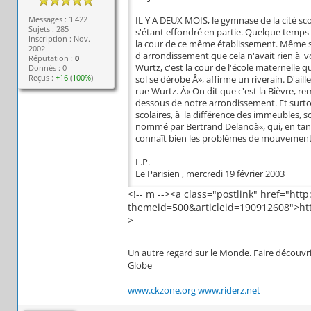
Messages : 1 422
IL Y A DEUX MOIS, le gymnase de la cité sc
Sujets : 285
s'étant effondré en partie. Quelque temps 
Inscription : Nov.
la cour de ce même établissement. Même si l
2002
d'arrondissement que cela n'avait rien à voi
Réputation :
0
Wurtz, c'est la cour de l'école maternelle qu
Donnés : 0
Reçus :
+16
(
100%
)
sol se dérobe Â», affirme un riverain. D'ai
rue Wurtz. Â« On dit que c'est la Bièvre, rem
dessous de notre arrondissement. Et surto
scolaires, à la différence des immeubles, 
nommé par Bertrand Delanoà«, qui, en tant 
connaît bien les problèmes de mouvement 
L.P.
Le Parisien , mercredi 19 février 2003
<!-- m --><a class="postlink" href="ht
themeid=500&articleid=190912608">http
>
Un autre regard sur le Monde. Faire découvri
Globe
www.ckzone.org
www.riderz.net