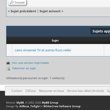
Trouver
«
Sujet précédent
|
Sujet suivant
»
Sujets ap
Sujet
Liens streamer TV et autres fluxs vidéo
Voir une version imprimable
S’abonner au sujet
Utilisateur(s) parcourant ce sujet : 1 visiteur(s)
Contact
CKZone
Retourner en haut
Version bas-débit (Archivé)
Sy
Moteur
MyBB
, © 2002-2026
MyBB Group
.
Design By
AliReza_Tofighi
In
WhiteCrow Software Group
.