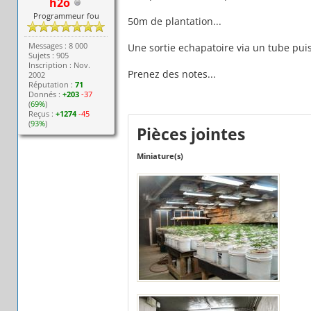
h2o
Programmeur fou
50m de plantation...
Messages : 8 000
Une sortie echapatoire via un tube puis
Sujets : 905
Inscription : Nov.
Prenez des notes...
2002
Réputation :
71
Donnés :
+203
-37
(
69%
)
Reçus :
+1274
-45
(
93%
)
Pièces jointes
Miniature(s)