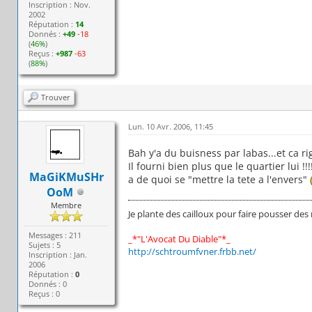
Inscription : Nov.
2002
Réputation :
14
Donnés :
+49
-18
(
46%
)
Reçus :
+987
-63
(
88%
)
Trouver
Lun. 10 Avr. 2006, 11:45
Bah y'a du buisness par labas...et ca r
Il fourni bien plus que le quartier lui !!!!!
MaGiKMuSHr
a de quoi se "mettre la tete a l'envers"
OoM
Membre
Je plante des cailloux pour faire pousser des
Messages : 211
_*"L'Avocat Du Diable"*_
Sujets : 5
http://schtroumfvner.frbb.net/
Inscription : Jan.
2006
Réputation :
0
Donnés : 0
Reçus : 0