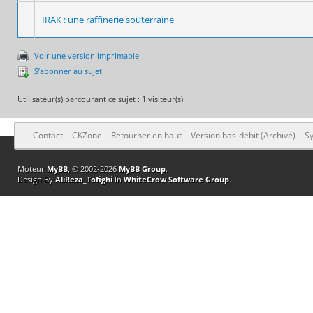
IRAK : une raffinerie souterraine
Voir une version imprimable
S’abonner au sujet
Utilisateur(s) parcourant ce sujet : 1 visiteur(s)
Contact
CKZone
Retourner en haut
Version bas-débit (Archivé)
Sy
Moteur
MyBB
, © 2002-2026
MyBB Group
.
Design By
AliReza_Tofighi
In
WhiteCrow Software Group
.