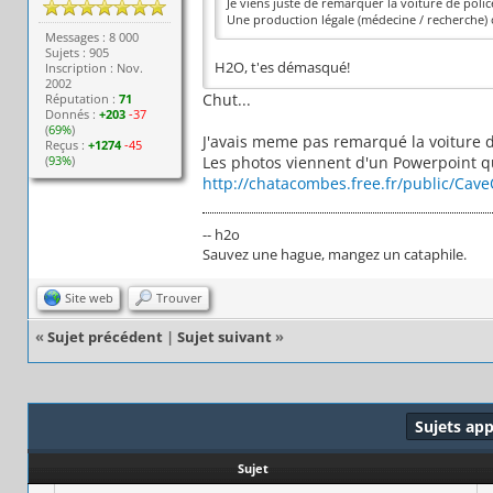
Je viens juste de remarquer la voiture de poli
Une production légale (médecine / recherche) o
Messages : 8 000
Sujets : 905
H2O, t'es démasqué!
Inscription : Nov.
2002
Chut...
Réputation :
71
Donnés :
+203
-37
(
69%
)
J'avais meme pas remarqué la voiture d
Reçus :
+1274
-45
(
93%
)
Les photos viennent d'un Powerpoint qui
http://chatacombes.free.fr/public/Ca
-- h2o
Sauvez une hague, mangez un cataphile.
Site web
Trouver
«
Sujet précédent
|
Sujet suivant
»
Sujets ap
Sujet