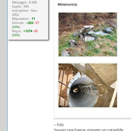
Messages : 8 000
Miniature(s)
Sujets : 905
Inscription : Nov.
2002
Réputation :
71
Donnés :
+203
-37
(
69%
)
Reçus :
+1274
-45
(
93%
)
-- h2o
Sauvez une hague, mangez un cataphile.