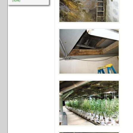
(
93%
)