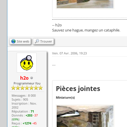
-- h2o
Sauvez une hague, mangez un cataphile.
Site web
Trouver
Ven. 07 Avr. 2006, 19:23
...
h2o
Programmeur fou
Pièces jointes
Messages : 8 000
Miniature(s)
Sujets : 905
Inscription : Nov.
2002
Réputation :
71
Donnés :
+203
-37
(
69%
)
Reçus :
+1274
-45