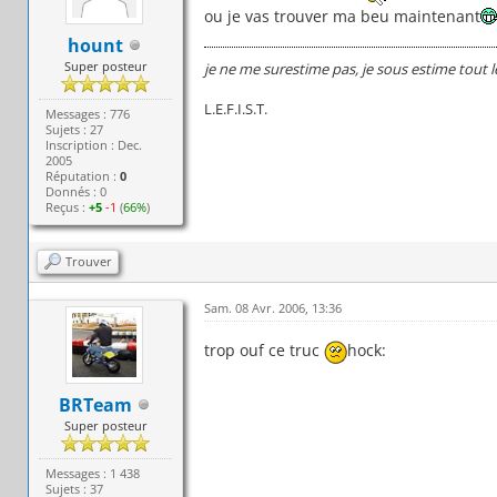
ou je vas trouver ma beu maintenant
hount
Super posteur
je ne me surestime pas, je sous estime tout 
L.E.F.I.S.T.
Messages : 776
Sujets : 27
Inscription : Dec.
2005
Réputation :
0
Donnés : 0
Reçus :
+5
-1
(
66%
)
Trouver
Sam. 08 Avr. 2006, 13:36
trop ouf ce truc
hock:
BRTeam
Super posteur
Messages : 1 438
Sujets : 37