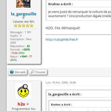
Krahoc a écrit :
Je viens juste de remarquer la voiture de p
la_gargouille
exactement ? Une production légale (médeci
Catastar des 90's
H2O, t'es démasqué!
Messages : 1 391
Sujets : 9
Inscription : Nov.
http://cataphile.free.fr
2002
Réputation :
22
Donnés :
+3070
-1338
(
39%
)
Reçus :
+1041
-77
(
86%
)
Site web
Trouver
Lun. 10 Avr. 2006, 16:40
la_gargouille a écrit :
h2o
Krahoc a écrit :
Programmeur fou