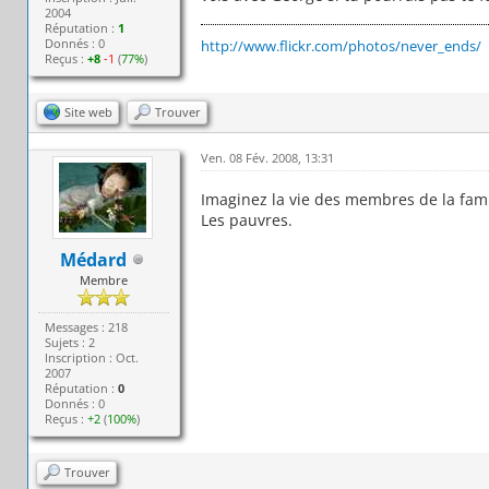
2004
Réputation :
1
Donnés : 0
http://www.flickr.com/photos/never_ends/
Reçus :
+8
-1
(
77%
)
Site web
Trouver
Ven. 08 Fév. 2008, 13:31
Imaginez la vie des membres de la fami
Les pauvres.
Médard
Membre
Messages : 218
Sujets : 2
Inscription : Oct.
2007
Réputation :
0
Donnés : 0
Reçus :
+2
(
100%
)
Trouver