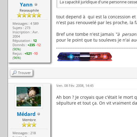
La capacité juridique d'une personne ces
Yann
Reseauphile
tout depend à qui est la concession et de 
n'est pas renouvelé par les proche, la 
Messages : 4 589
Sujets : 273
Inscription : Avr.
Bref une tombe n'est jamais
"à person
2004
pour le point que tu souleves je n'ai a
Réputation :
12
Donnés :
+235
-12
(
90%
)
Reçus :
+521
-10
(
96%
)
Trouver
Ven. 08 Fév. 2008, 14:45
Ah bon ? Je croyais que c'était le mort 
sépulture et tout ça. On vit vraiment 
Médard
Membre
Messages : 218