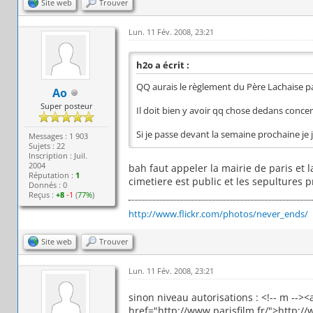
Site web
Trouver
Lun. 11 Fév. 2008, 23:21
h2o a écrit :
QQ aurais le règlement du Père Lachaise p
Ao
Super posteur
Il doit bien y avoir qq chose dedans conce
Si je passe devant la semaine prochaine je 
Messages : 1 903
Sujets : 22
Inscription : Juil.
2004
bah faut appeler la mairie de paris et la
Réputation :
1
cimetiere est public et les sepultures p
Donnés : 0
Reçus :
+8
-1
(
77%
)
http://www.flickr.com/photos/never_ends/
Site web
Trouver
Lun. 11 Fév. 2008, 23:21
sinon niveau autorisations : <!-- m --><
href="http://www.parisfilm.fr/">http://w