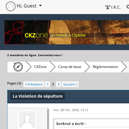
Hi, Guest
I.R.C.
2 membres en ligne. Connectez-vous !
CKZone
Camp de base
Réglementation
Pages (3) :
2
« Précédent
1
3
Suivant »
La Violation de sépulture
Ven. 08 Fév. 2008, 13:15
Surkrut a écrit :