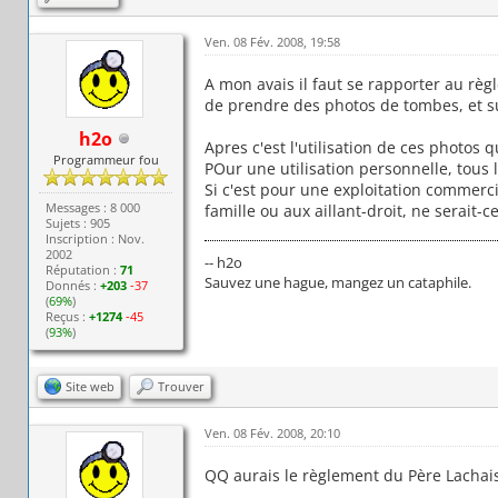
Ven. 08 Fév. 2008, 19:58
A mon avais il faut se rapporter au règ
de prendre des photos de tombes, et sur
h2o
Apres c'est l'utilisation de ces photos 
Programmeur fou
POur une utilisation personnelle, tous 
Si c'est pour une exploitation commerc
Messages : 8 000
famille ou aux aillant-droit, ne serait-c
Sujets : 905
Inscription : Nov.
2002
-- h2o
Réputation :
71
Sauvez une hague, mangez un cataphile.
Donnés :
+203
-37
(
69%
)
Reçus :
+1274
-45
(
93%
)
Site web
Trouver
Ven. 08 Fév. 2008, 20:10
QQ aurais le règlement du Père Lachai