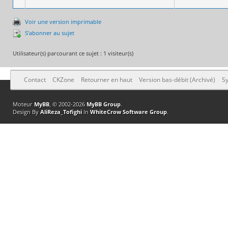
Voir une version imprimable
S’abonner au sujet
Utilisateur(s) parcourant ce sujet : 1 visiteur(s)
Contact
CKZone
Retourner en haut
Version bas-débit (Archivé)
Sy
Moteur
MyBB
, © 2002-2026
MyBB Group
.
Design By
AliReza_Tofighi
In
WhiteCrow Software Group
.