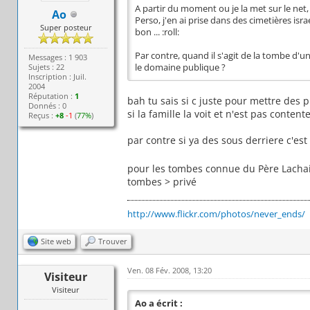
A partir du moment ou je la met sur le net,
Ao
Perso, j'en ai prise dans des cimetières isra
Super posteur
bon ... :roll:
Par contre, quand il s'agit de la tombe d'u
Messages : 1 903
Sujets : 22
le domaine publique ?
Inscription : Juil.
2004
Réputation :
1
bah tu sais si c juste pour mettre des 
Donnés : 0
si la famille la voit et n'est pas contente
Reçus :
+8
-1
(
77%
)
par contre si ya des sous derriere c'est
pour les tombes connue du Père Lachais
tombes > privé
http://www.flickr.com/photos/never_ends/
Site web
Trouver
Ven. 08 Fév. 2008, 13:20
Visiteur
Visiteur
Ao a écrit :