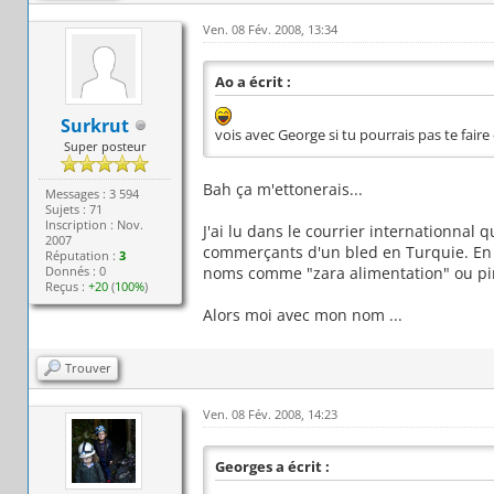
Ven. 08 Fév. 2008, 13:34
Ao a écrit :
Surkrut
vois avec George si tu pourrais pas te fai
Super posteur
Bah ça m'ettonerais...
Messages : 3 594
Sujets : 71
Inscription : Nov.
J'ai lu dans le courrier internationnal 
2007
commerçants d'un bled en Turquie. En f
Réputation :
3
Donnés : 0
noms comme "zara alimentation" ou pire
Reçus :
+20
(
100%
)
Alors moi avec mon nom ...
Trouver
Ven. 08 Fév. 2008, 14:23
Georges a écrit :