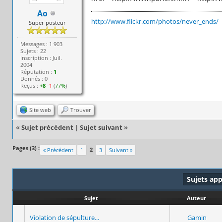
Ao
http://www.flickr.com/photos/never_ends/
Super posteur
Messages : 1 903
Sujets : 22
Inscription : Juil.
2004
Réputation :
1
Donnés : 0
Reçus :
+8
-1
(
77%
)
Site web
Trouver
«
Sujet précédent
|
Sujet suivant
»
Pages (3) :
2
« Précédent
1
3
Suivant »
Sujets ap
Sujet
Auteur
Violation de sépulture...
Gamin