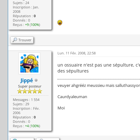
Sujets : 24
Inscription : Jan.
2008
Réputation :
0
Donnés : 0
Reçus :
+9
(
100%
)
Trouver
Lun. 11 Fév. 2008, 22:58
un ossuaire n'est pas une sépulture, c'e
des sépultures
Jippé
veuyer ahgrééz meussieu mais salluthassyons
Super posteur
Caurdyaleuman
Messages : 1 554
Sujets : 29
Moi
Inscription : Fév.
2006
Réputation :
0
Donnés : 0
Reçus :
+4
(
100%
)