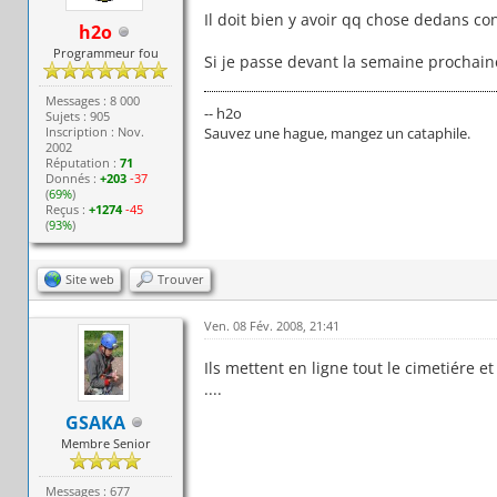
Il doit bien y avoir qq chose dedans co
h2o
Programmeur fou
Si je passe devant la semaine prochain
Messages : 8 000
-- h2o
Sujets : 905
Inscription : Nov.
Sauvez une hague, mangez un cataphile.
2002
Réputation :
71
Donnés :
+203
-37
(
69%
)
Reçus :
+1274
-45
(
93%
)
Site web
Trouver
Ven. 08 Fév. 2008, 21:41
Ils mettent en ligne tout le cimetiére 
....
GSAKA
Membre Senior
Messages : 677