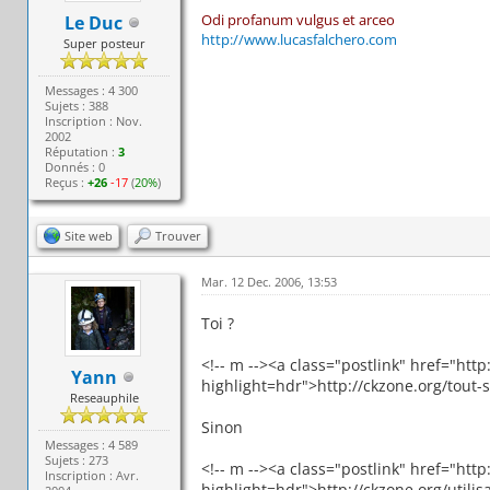
Odi profanum vulgus et arceo
Le Duc
http://www.lucasfalchero.com
Super posteur
Messages : 4 300
Sujets : 388
Inscription : Nov.
2002
Réputation :
3
Donnés : 0
Reçus :
+26
-17
(
20%
)
Site web
Trouver
Mar. 12 Dec. 2006, 13:53
Toi ?
<!-- m --><a class="postlink" href="htt
Yann
highlight=hdr">http://ckzone.org/tout-su
Reseauphile
Sinon
Messages : 4 589
Sujets : 273
<!-- m --><a class="postlink" href="htt
Inscription : Avr.
highlight=hdr">http://ckzone.org/utilisa