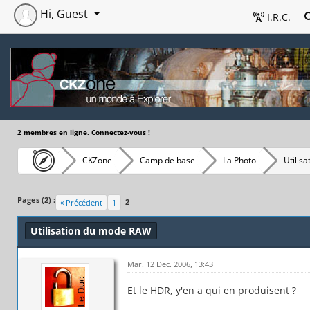
Hi, Guest
I.R.C.
2 membres en ligne. Connectez-vous !
CKZone
Camp de base
La Photo
Utilis
Pages (2) :
2
« Précédent
1
Utilisation du mode RAW
Mar. 12 Dec. 2006, 13:43
Et le HDR, y'en a qui en produisent ?