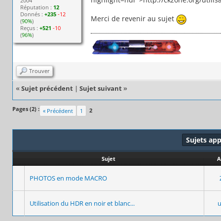
2004
Réputation :
12
Donnés :
+235
-12
Merci de revenir au sujet
(
90%
)
Reçus :
+521
-10
(
96%
)
Trouver
«
Sujet précédent
|
Sujet suivant
»
Pages (2) :
2
« Précédent
1
Sujets ap
Sujet
A
PHOTOS en mode MACRO
Utilisation du HDR en noir et blanc...