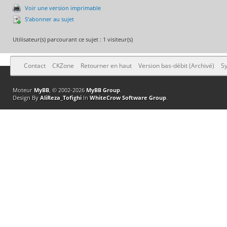
Voir une version imprimable
S’abonner au sujet
Utilisateur(s) parcourant ce sujet : 1 visiteur(s)
Contact
CKZone
Retourner en haut
Version bas-débit (Archivé)
Sy
Moteur
MyBB
, © 2002-2026
MyBB Group
.
Design By
AliReza_Tofighi
In
WhiteCrow Software Group
.