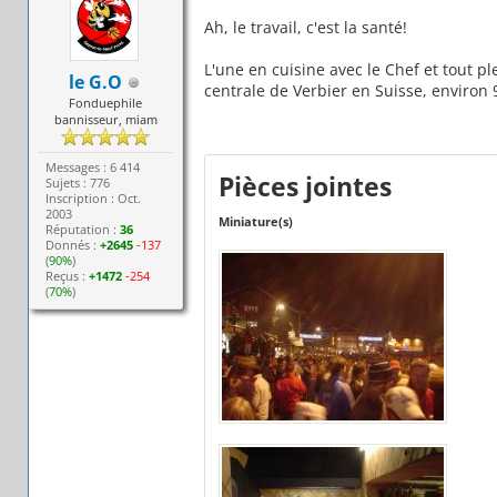
Ah, le travail, c'est la santé!
L'une en cuisine avec le Chef et tout pl
le G.O
centrale de Verbier en Suisse, environ
Fonduephile
bannisseur, miam
Messages : 6 414
Pièces jointes
Sujets : 776
Inscription : Oct.
2003
Miniature(s)
Réputation :
36
Donnés :
+2645
-137
(
90%
)
Reçus :
+1472
-254
(
70%
)