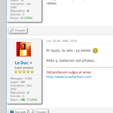
Sujets : 18
rateau.
Inscription : Jan.
2004
Réputation :
0
Donnés : 0
Reçus :
+6
(
100%
)
Trouver
Lun. 03 Jan. 2005, 10:33
Et ouais, tu vois : ça existe.
Allez-y, balancez vos photos...
Le Duc
Super posteur
Odi profanum vulgus et arceo
http://www.lucasfalchero.com
Messages : 4 300
Sujets : 388
Inscription : Nov.
2002
Réputation :
3
Donnés : 0
Reçus :
+26
-17
(
20%
)
Site web
Trouver