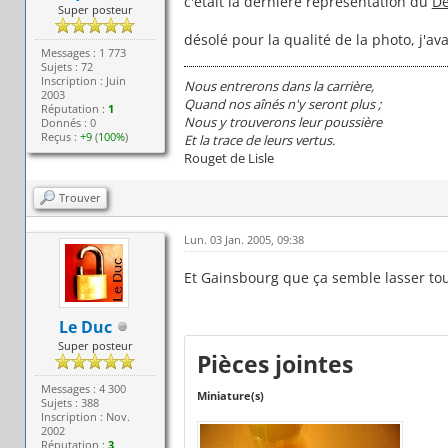
c'était la dernière représentation du
De
Super posteur
désolé pour la qualité de la photo, j'ava
Messages : 1 773
Sujets : 72
Inscription : Juin
Nous entrerons dans la carrière,
2003
Quand nos aînés n'y seront plus ;
Réputation :
1
Nous y trouverons leur poussière
Donnés : 0
Reçus :
+9
(
100%
)
Et la trace de leurs vertus.
Rouget de Lisle
Trouver
Lun. 03 Jan. 2005, 09:38
Et Gainsbourg que ça semble lasser tou
Le Duc
Super posteur
Pièces jointes
Messages : 4 300
Miniature(s)
Sujets : 388
Inscription : Nov.
2002
Réputation :
3