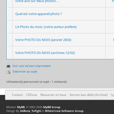
votre avis sur deux photos ...
h
Quel est votre appareil photo ?
LA Photo du mois. (votre auteur prefere)
Votre PHOTO DU MOIS (Janvier 2003)
Votre PHOTO DU MOIS (archives 12/02)
Voir une version imprimable
S’abonner au sujet
Utilisateur(s) parcourant ce sujet : 1 visiteur(s)
Contact
CKZone
Retourner en haut
Version bas-débit (Archivé)
Sy
Moteur
MyBB
, © 2002-2026
MyBB Group
.
Design By
AliReza_Tofighi
In
WhiteCrow Software Group
.