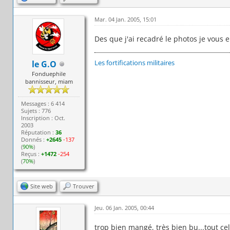
Mar. 04 Jan. 2005, 15:01
Des que j'ai recadré le photos je vous e
Les fortifications militaires
le G.O
Fonduephile
bannisseur, miam
Messages : 6 414
Sujets : 776
Inscription : Oct.
2003
Réputation :
36
Donnés :
+2645
-137
(
90%
)
Reçus :
+1472
-254
(
70%
)
Site web
Trouver
Jeu. 06 Jan. 2005, 00:44
trop bien mangé, très bien bu...tout c