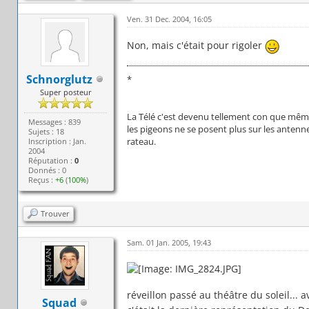
Ven. 31 Dec. 2004, 16:05
Non, mais c'était pour rigoler
Schnorglutz
*
Super posteur
La Télé c'est devenu tellement con que mê
Messages : 839
les pigeons ne se posent plus sur les antenn
Sujets : 18
rateau.
Inscription : Jan.
2004
Réputation :
0
Donnés : 0
Reçus :
+6
(
100%
)
Trouver
Sam. 01 Jan. 2005, 19:43
réveillon passé au théâtre du soleil... 
Squad