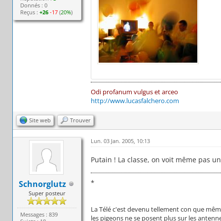
Donnés : 0
Reçus :
+26
-17
(
20%
)
Odi profanum vulgus et arceo
http://www.lucasfalchero.com
Site web
Trouver
Lun. 03 Jan. 2005, 10:13
Putain ! La classe, on voit même pas une
*
Schnorglutz
Super posteur
La Télé c'est devenu tellement con que mê
Messages : 839
les pigeons ne se posent plus sur les antenn