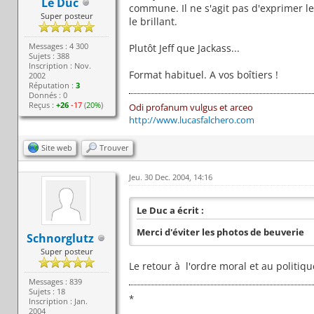
Le Duc
commune. Il ne s'agit pas d'exprimer le
Super posteur
le brillant.
Messages : 4 300
Plutôt Jeff que Jackass...
Sujets : 388
Inscription : Nov.
Format habituel. A vos boîtiers !
2002
Réputation :
3
Donnés : 0
Reçus :
+26
-17
(
20%
)
Odi profanum vulgus et arceo
http://www.lucasfalchero.com
Site web
Trouver
Jeu. 30 Dec. 2004, 14:16
Le Duc a écrit :
Merci d'éviter les photos de beuverie
Schnorglutz
Super posteur
Le retour à l'ordre moral et au politiq
Messages : 839
Sujets : 18
*
Inscription : Jan.
2004