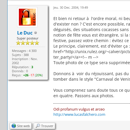
Jeu. 30 Dec. 2004, 19:49
Et bien ni retour à l'ordre moral, ni b
d'exister non ? C'est encore possible, r
déguisés, des situations cocasses sans ê
Le Duc
notion de fête vous est étrangère, si la
Super posteur
festive, passez votre chemin : évitez ce 
Le principe, clairement, est d'éviter ça 
Messages : 4 300
href="http://unix.rulez.org/~calver/pict
Sujets : 388
ter_party/</a><!-- m -->
Inscription : Nov.
Toute photo de ce type sera supprimée 
2002
Réputation :
3
Donnés : 0
Donnons à voir du réjouissant, pas du 
Reçus :
+26
-17
(
20%
)
tomber dans le style "Carnaval de Veni
Vous comprenez sans doute tous ce que 
en quatre. Passons aux photos.
Odi profanum vulgus et arceo
http://www.lucasfalchero.com
Site web
Trouver