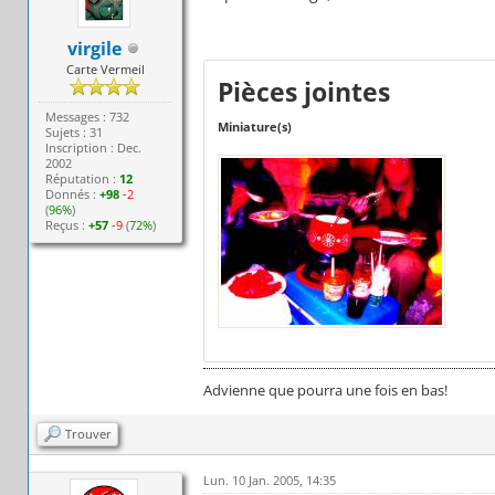
virgile
Carte Vermeil
Pièces jointes
Messages : 732
Miniature(s)
Sujets : 31
Inscription : Dec.
2002
Réputation :
12
Donnés :
+98
-2
(
96%
)
Reçus :
+57
-9
(
72%
)
Advienne que pourra une fois en bas!
Trouver
Lun. 10 Jan. 2005, 14:35