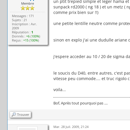
un ptit trepied simple et leger hama et
Membre
sunpack rd2000 ( ng 18 ) et un metz ( ng 
comme prix bien sur !!)
Messages : 171
Sujets : 21
une petite lentille neutre comme protec
Inscription : Avr.
2009
Réputation :
1
Donnés :
+6
(
100%
)
sinon en explo j'ai une dudulle ariane de
Reçus :
+15
(
100%
)
j'espere acceder au 10 / 20 de sigma d
le soucis du D40, entre autres, c'est p
vitesse peu commode.... et truc rigolo c
voila...
Bof, Après tout pourquoi pas ....
Trouver
Mar. 28 Juil. 2009, 21:24