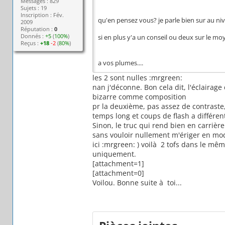
Messages : 829
Sujets : 19
Inscription : Fév.
qu'en pensez vous? je parle bien sur au nive
2009
Réputation :
0
Donnés :
+5
(
100%
)
si en plus y'a un conseil ou deux sur le moye
Reçus :
+18
-2
(
80%
)
a vos plumes....
les 2 sont nulles :mrgreen:
nan j'déconne. Bon cela dit, l'éclairage 
bizarre comme composition
pr la deuxième, pas assez de contraste,
temps long et coups de flash a différen
Sinon, le truc qui rend bien en carrière
sans vouloir nullement m'ériger en mod
ici :mrgreen: ) voilà 2 tofs dans le mê
uniquement.
[attachment=1]
[attachment=0]
Voilou. Bonne suite à toi...