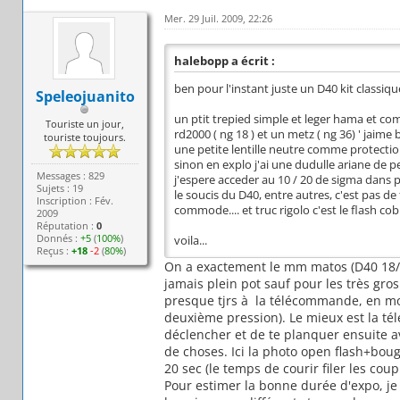
Mer. 29 Juil. 2009, 22:26
halebopp a écrit :
ben pour l'instant juste un D40 kit classiqu
Speleojuanito
un ptit trepied simple et leger hama et co
Touriste un jour,
rd2000 ( ng 18 ) et un metz ( ng 36) ' jaime b
touriste toujours.
une petite lentille neutre comme protection
sinon en explo j'ai une dudulle ariane de pet
Messages : 829
j'espere acceder au 10 / 20 de sigma dans 
Sujets : 19
le soucis du D40, entre autres, c'est pas de
Inscription : Fév.
commode.... et truc rigolo c'est le flash cob
2009
Réputation :
0
Donnés :
+5
(
100%
)
voila...
Reçus :
+18
-2
(
80%
)
On a exactement le mm matos (D40 18/55
jamais plein pot sauf pour les très gro
presque tjrs à la télécommande, en mo
deuxième pression). Le mieux est la t
déclencher et de te planquer ensuite a
de choses. Ici la photo open flash+boug
20 sec (le temps de courir filer les coup 
Pour estimer la bonne durée d'expo, je 