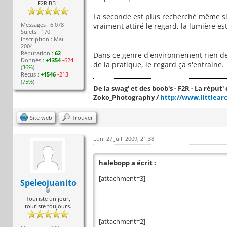
F2R BB !
La seconde est plus recherché même si
Messages : 6 078
vraiment attiré le regard, la lumière e
Sujets : 170
Inscription : Mai
2004
Réputation :
62
Dans ce genre d'environnement rien de
Donnés :
+1354
-624
de la pratique, le regard ça s'entraine.
(
36%
)
Reçus :
+1546
-213
(
75%
)
De la swag' et des boob's - F2R - La réput' c
Zoko_Photography /
http://www.littlear
Site web
Trouver
Lun. 27 Juil. 2009, 21:38
halebopp a écrit :
[attachment=3]
Speleojuanito
Touriste un jour,
touriste toujours.
[attachment=2]