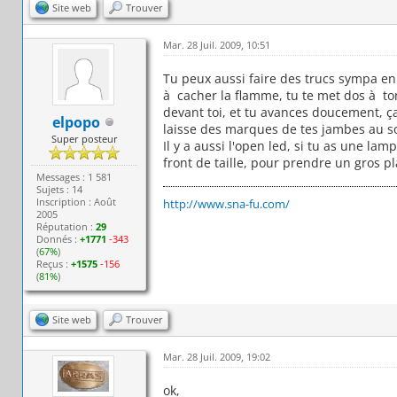
Site web
Trouver
Mar. 28 Juil. 2009, 10:51
Tu peux aussi faire des trucs sympa en "
à cacher la flamme, tu te met dos à ton
devant toi, et tu avances doucement, ça
elpopo
laisse des marques de tes jambes au so
Super posteur
Il y a aussi l'open led, si tu as une la
front de taille, pour prendre un gros pl
Messages : 1 581
Sujets : 14
Inscription : Août
http://www.sna-fu.com/
2005
Réputation :
29
Donnés :
+1771
-343
(
67%
)
Reçus :
+1575
-156
(
81%
)
Site web
Trouver
Mar. 28 Juil. 2009, 19:02
ok,