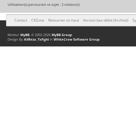
Utilisateur(s) parcourant ce sujet : 2 visiteur(s)
Contact
CKZone
Retourner en haut
Version bas-débit (Archivé)
Sy
Moteur
MyBB
, © 2002-2026
MyBB Group
.
Design By
AliReza_Tofighi
In
WhiteCrow Software Group
.