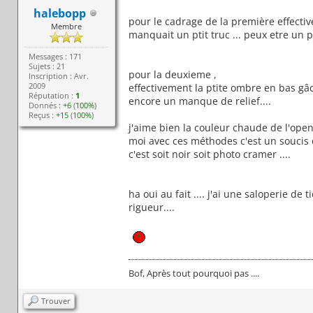
halebopp
pour le cadrage de la première effective
Membre
manquait un ptit truc ... peux etre un p
Messages : 171
Sujets : 21
pour la deuxieme ,
Inscription : Avr.
2009
effectivement la ptite ombre en bas gâch
Réputation :
1
encore un manque de relief....
Donnés :
+6
(
100%
)
Reçus :
+15
(
100%
)
j'aime bien la couleur chaude de l'open
moi avec ces méthodes c'est un soucis 
c'est soit noir soit photo cramer ....
ha oui au fait .... j'ai une saloperie de 
rigueur....
Bof, Après tout pourquoi pas ....
Trouver