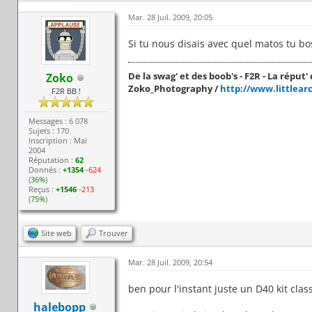
Mar. 28 Juil. 2009, 20:05
Si tu nous disais avec quel matos tu bo
De la swag' et des boob's - F2R - La réput' c
Zoko
Zoko_Photography /
http://www.littlear
F2R BB !
Messages : 6 078
Sujets : 170
Inscription : Mai
2004
Réputation :
62
Donnés :
+1354
-624
(
36%
)
Reçus :
+1546
-213
(
75%
)
Site web
Trouver
Mar. 28 Juil. 2009, 20:54
ben pour l'instant juste un D40 kit clas
halebopp