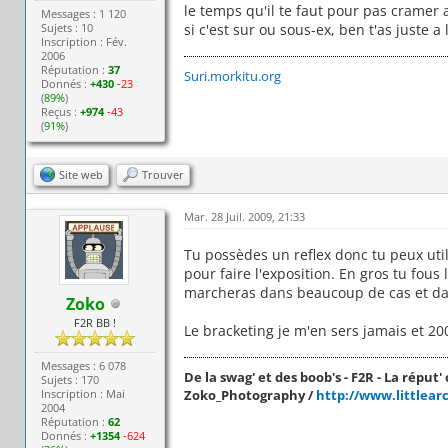
le temps qu'il te faut pour pas cramer a
Messages : 1 120
Sujets : 10
si c'est sur ou sous-ex, ben t'as juste a 
Inscription : Fév.
2006
Réputation :
37
Suri.morkitu.org
Donnés :
+430
-23
(
89%
)
Reçus :
+974
-43
(
91%
)
Site web
Trouver
Mar. 28 Juil. 2009, 21:33
Tu possèdes un reflex donc tu peux util
pour faire l'exposition. En gros tu fous
marcheras dans beaucoup de cas et dan
Zoko
F2R BB !
Le bracketing je m'en sers jamais et 200
Messages : 6 078
De la swag' et des boob's - F2R - La réput' c
Sujets : 170
Inscription : Mai
Zoko_Photography /
http://www.littlear
2004
Réputation :
62
Donnés :
+1354
-624