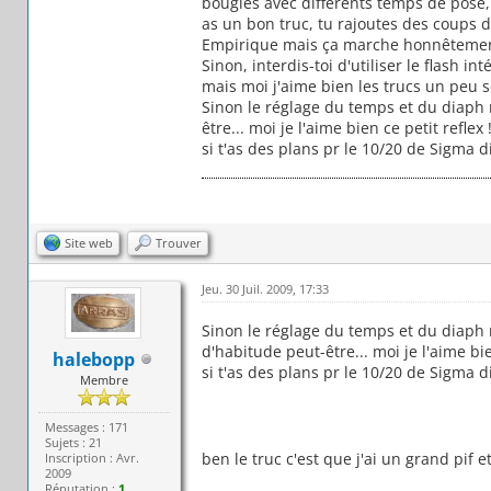
bougies avec différents temps de pose
as un bon truc, tu rajoutes des coups 
Empirique mais ça marche honnêtement 
Sinon, interdis-toi d'utiliser le flash i
mais moi j'aime bien les trucs un peu s
Sinon le réglage du temps et du diaph n
être... moi je l'aime bien ce petit reflex 
si t'as des plans pr le 10/20 de Sigma 
Site web
Trouver
Jeu. 30 Juil. 2009, 17:33
Sinon le réglage du temps et du diaph n
d'habitude peut-être... moi je l'aime bie
halebopp
si t'as des plans pr le 10/20 de Sigma 
Membre
Messages : 171
Sujets : 21
ben le truc c'est que j'ai un grand pif e
Inscription : Avr.
2009
Réputation :
1