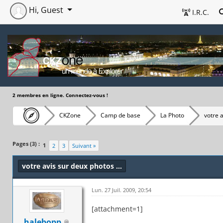
Hi, Guest
I.R.C.
2 membres en ligne. Connectez-vous !
CKZone
Camp de base
La Photo
votre a
Pages (3) :
1
2
3
Suivant »
votre avis sur deux photos ...
Lun. 27 Juil. 2009, 20:54
[attachment=1]
halebopp