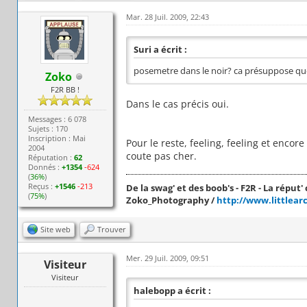
Mar. 28 Juil. 2009, 22:43
Suri a écrit :
posemetre dans le noir? ca présuppose que 
Zoko
F2R BB !
Dans le cas précis oui.
Messages : 6 078
Sujets : 170
Inscription : Mai
Pour le reste, feeling, feeling et enco
2004
coute pas cher.
Réputation :
62
Donnés :
+1354
-624
(
36%
)
Reçus :
+1546
-213
De la swag' et des boob's - F2R - La réput' c
(
75%
)
Zoko_Photography /
http://www.littlear
Site web
Trouver
Mer. 29 Juil. 2009, 09:51
Visiteur
Visiteur
halebopp a écrit :