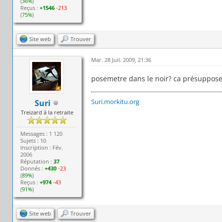
(
36%
)
Reçus :
+1546
-213
(
75%
)
Site web
Trouver
Mar. 28 Juil. 2009, 21:36
posemetre dans le noir? ca présuppose 
Suri.morkitu.org
Suri
Treizard à la retraite
Messages : 1 120
Sujets : 10
Inscription : Fév.
2006
Réputation :
37
Donnés :
+430
-23
(
89%
)
Reçus :
+974
-43
(
91%
)
Site web
Trouver