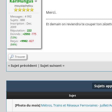
KarlHungus
moustachelou
Merci.
Messages : 4 992
Sujets : 888
Inscription : Dec.
Et demain on reviendra te couper ton zézett
2009
Réputation :
222
Donnés :
+2592
-775
(
53%
)
Reçus :
+9982
-827
(
84%
)
Trouver
«
Sujet précédent
|
Sujet suivant
»
Sujets ap
Sujet
[Photo du mois]
Métros, Trains et Réseaux Ferroviaires - Juillet/