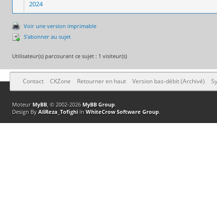
2024
Voir une version imprimable
S’abonner au sujet
Utilisateur(s) parcourant ce sujet : 1 visiteur(s)
Contact
CKZone
Retourner en haut
Version bas-débit (Archivé)
Sy
Moteur
MyBB
, © 2002-2026
MyBB Group
.
Design By
AliReza_Tofighi
In
WhiteCrow Software Group
.