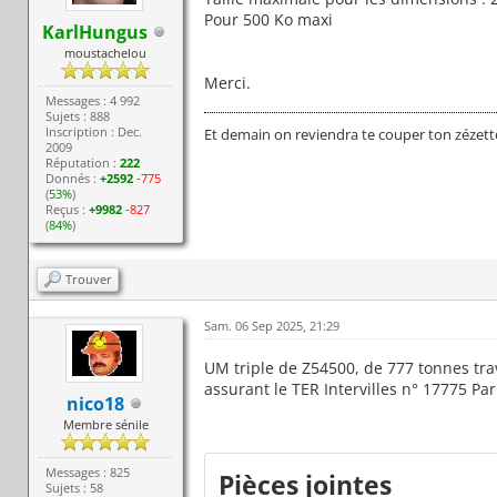
Pour 500 Ko maxi
KarlHungus
moustachelou
Merci.
Messages : 4 992
Sujets : 888
Inscription : Dec.
Et demain on reviendra te couper ton zézett
2009
Réputation :
222
Donnés :
+2592
-775
(
53%
)
Reçus :
+9982
-827
(
84%
)
Trouver
Sam. 06 Sep 2025, 21:29
UM triple de Z54500, de 777 tonnes tra
assurant le TER Intervilles n° 17775 Par
nico18
Membre sénile
Messages : 825
Pièces jointes
Sujets : 58