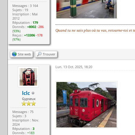
Messages : 3 164
Sujets : 19
Inscription : Mai
2012
Réputation :
179
Donnés :
+8002
-286
Quand tu ne sais plus où tu vas, retourne-toi et 
(
93%
)
Reçus :
+13306
-178
(
97%
)
Site web
Trouver
Lun. 13 Oct. 2025, 18:20
lclc
Gypseux
Messages : 75
Sujets : 3
Inscription : Nov.
2024
Réputation :
3
Donnés :
+183