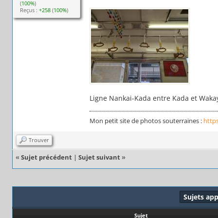
(
100%
)
Reçus :
+258
(
100%
)
Ligne Nankai-Kada entre Kada et Waka
Mon petit site de photos souterraines :
http
Trouver
«
Sujet précédent
|
Sujet suivant
»
Sujets ap
Sujet