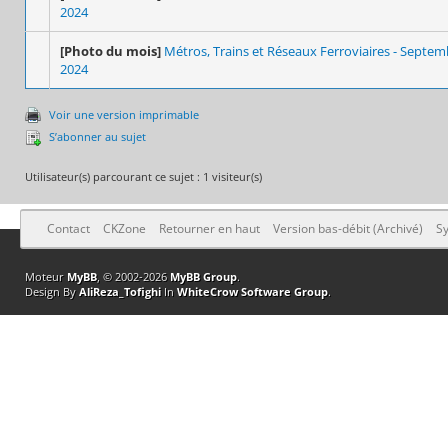
2024
[Photo du mois]
Métros, Trains et Réseaux Ferroviaires - Septe
2024
Voir une version imprimable
S’abonner au sujet
Utilisateur(s) parcourant ce sujet : 1 visiteur(s)
Contact
CKZone
Retourner en haut
Version bas-débit (Archivé)
Sy
Moteur
MyBB
, © 2002-2026
MyBB Group
.
Design By
AliReza_Tofighi
In
WhiteCrow Software Group
.