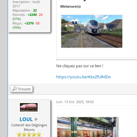
Inscription : Août
2017
Miniature(s)
Réputation :
22
Donnés :
+2240
-24
(
97%
)
Reçus :
+2376
-58
(
95%
)
Ne cliquez pas sur ce lien !
https://youtu.be/KkxZfUlNlDo
Trouver
Lun. 13 Oct. 2025, 18:03
LOUL
Collectif des Déglingos
Réunis