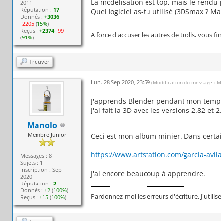
La modélisation est top, mais le rendu
2011
Réputation :
17
Quel logiciel as-tu utilisé (3DSmax ? Mai
Donnés :
+3036
-2205
(
15%
)
Reçus :
+2374
-99
A force d'accuser les autres de trolls, vous fi
(
91%
)
Trouver
Lun. 28 Sep 2020, 23:59
(Modification du message : M
J'apprends Blender pendant mon temps l
J'ai fait la 3D avec les versions 2.82 et 2
Manolo
Membre Junior
Ceci est mon album minier. Dans certa
https://www.artstation.com/garcia-avi
Messages : 8
Sujets : 1
Inscription : Sep
J'ai encore beaucoup à apprendre.
2020
Réputation :
2
Donnés :
+2
(
100%
)
Pardonnez-moi les erreurs d'écriture. J'utilis
Reçus :
+15
(
100%
)