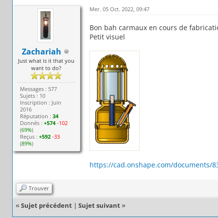
Mer. 05 Oct. 2022, 09:47
Bon bah carmaux en cours de fabrication
Petit visuel
Zachariah
Just what is it that you
want to do?
Messages : 577
Sujets : 10
Inscription : Juin
2016
Réputation :
34
Donnés :
+574
-102
(
69%
)
Reçus :
+592
-33
(
89%
)
https://cad.onshape.com/documents/8
Trouver
«
Sujet précédent
|
Sujet suivant
»