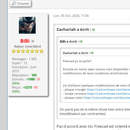
Trouver
Lun. 05 Oct. 2020, 11:56
Zachariah a écrit :
BiBi
BiBi a écrit :
Raleur invertébré
Zachariah a écrit :
Messages : 1 835
Freecad ça te parle?
Sujets : 12
Inscription : Juin
Ensuite en moins open source mais disponible il
2013
modifications de leurs conditions d'utilisation)
Réputation :
105
Donnés :
+1988
-31
(
96%
)
J'ai d'ailleurs quelques modélisations de mon cô
Reçus :
+2215
-59
- plaque triangle
https://cad.onshape.com/doc
(
94%
)
- lampe carmaux
https://cad.onshape.com/doc
- plaque soleil
https://cad.onshape.com/docume
On parle pas de la même chose hein entre blen
(modélisation par contraintes)
Pas d'accord avec toi. Freecad est orienté 