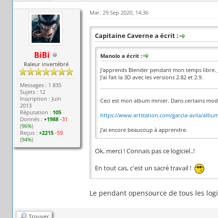
Mar. 29 Sep 2020, 14:36
Capitaine Caverne a écrit :
BiBi
Manolo a écrit :
Raleur invertébré
J'apprends Blender pendant mon temps libre. Je
J'ai fait la 3D avec les versions 2.82 et 2.9.
Messages : 1 835
Sujets : 12
Inscription : Juin
Ceci est mon album minier. Dans certains mod
2013
Réputation :
105
https://www.artstation.com/garcia-avila/albu
Donnés :
+1988
-31
(
96%
)
J'ai encore beaucoup à apprendre.
Reçus :
+2215
-59
(
94%
)
Ok, merci ! Connais pas ce logiciel..!
En tout cas, c'est un sacré travail !
Le pendant opensource de tous les logi
Trouver