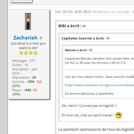
Ven. 02 Oct. 2020, 08:31
(Modification du message : V
BiBi a écrit :
Zachariah
Capitaine Caverne a écrit :
Just what is it that you
want to do?
Manolo a écrit :
J'apprends Blender pendant mon temps libre. Je 
Messages : 577
J'ai fait la 3D avec les versions 2.82 et 2.9.
Sujets : 10
Inscription : Juin
2016
Ceci est mon album minier. Dans certains modèl
Réputation :
34
Donnés :
+574
-102
https://www.artstation.com/garcia-avila/albu
(
69%
)
Reçus :
+592
-33
J'ai encore beaucoup à apprendre.
(
89%
)
Ok, merci ! Connais pas ce logiciel..!
En tout cas, c'est un sacré travail !
Le pendant opensource de tous les logicie