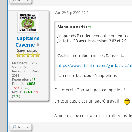
Trouver
Mar. 29 Sep 2020, 12:21
Manolo a écrit :
J'apprends Blender pendant mon temps libre
Capitaine
J'ai fait la 3D avec les versions 2.82 et 2.9.
Caverne
Super posteur
Ceci est mon album minier. Dans certains 
Messages : 1 237
https://www.artstation.com/garcia-avila/
Sujets : 6
Inscription : Mars
2011
J'ai encore beaucoup à apprendre.
Réputation :
17
Donnés :
+3036
-2205
(
15%
)
Ok, merci ! Connais pas ce logiciel..!
Reçus :
+2374
-99
(
91%
)
En tout cas, c'est un sacré travail !
A force d'accuser les autres de trolls, vous fi
Trouver