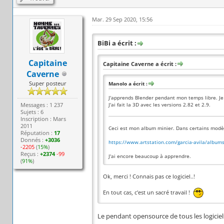
Mar. 29 Sep 2020, 15:56
BiBi a écrit :
Capitaine
Capitaine Caverne a écrit :
Caverne
Super posteur
Manolo a écrit :
J'apprends Blender pendant mon temps libre. Je 
Messages : 1 237
J'ai fait la 3D avec les versions 2.82 et 2.9.
Sujets : 6
Inscription : Mars
2011
Ceci est mon album minier. Dans certains modèl
Réputation :
17
Donnés :
+3036
https://www.artstation.com/garcia-avila/albu
-2205
(
15%
)
Reçus :
+2374
-99
J'ai encore beaucoup à apprendre.
(
91%
)
Ok, merci ! Connais pas ce logiciel..!
En tout cas, c'est un sacré travail !
Le pendant opensource de tous les logicie