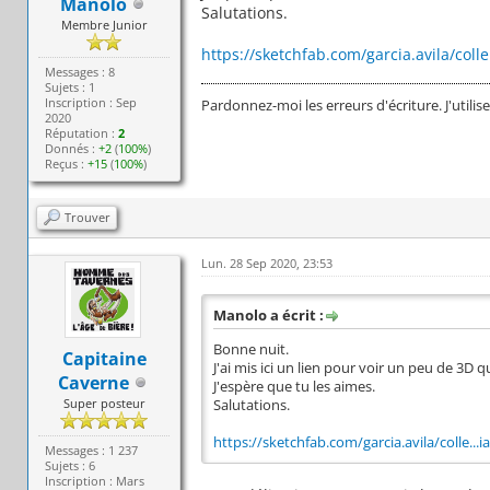
Manolo
Salutations.
Membre Junior
https://sketchfab.com/garcia.avila/colle
Messages : 8
Sujets : 1
Inscription : Sep
Pardonnez-moi les erreurs d'écriture. J'utilis
2020
Réputation :
2
Donnés :
+2
(
100%
)
Reçus :
+15
(
100%
)
Trouver
Lun. 28 Sep 2020, 23:53
Manolo a écrit :
Bonne nuit.
Capitaine
J'ai mis ici un lien pour voir un peu de 3D qu
Caverne
J'espère que tu les aimes.
Super posteur
Salutations.
https://sketchfab.com/garcia.avila/colle...
Messages : 1 237
Sujets : 6
Inscription : Mars