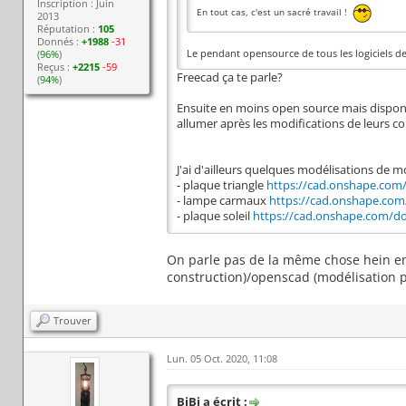
Inscription : Juin
En tout cas, c'est un sacré travail !
2013
Réputation :
105
Donnés :
+1988
-31
Le pendant opensource de tous les logiciels d
(
96%
)
Reçus :
+2215
-59
Freecad ça te parle?
(
94%
)
Ensuite en moins open source mais disponibl
allumer après les modifications de leurs con
J'ai d'ailleurs quelques modélisations de m
- plaque triangle
https://cad.onshape.com
- lampe carmaux
https://cad.onshape.co
- plaque soleil
https://cad.onshape.com/d
On parle pas de la même chose hein ent
construction)/openscad (modélisation p
Trouver
Lun. 05 Oct. 2020, 11:08
BiBi a écrit :