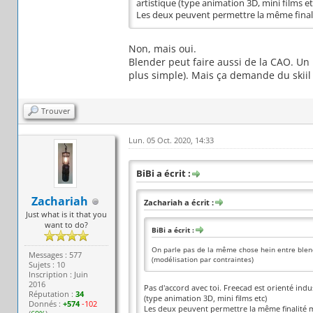
artistique (type animation 3D, mini films et
Les deux peuvent permettre la même final
Non, mais oui.
Blender peut faire aussi de la CAO. Un
plus simple). Mais ça demande du skii
Trouver
Lun. 05 Oct. 2020, 14:33
BiBi a écrit :
Zachariah
Zachariah a écrit :
Just what is it that you
want to do?
BiBi a écrit :
On parle pas de la même chose hein entre blend
Messages : 577
(modélisation par contraintes)
Sujets : 10
Inscription : Juin
2016
Pas d'accord avec toi. Freecad est orienté indu
Réputation :
34
(type animation 3D, mini films etc)
Donnés :
+574
-102
Les deux peuvent permettre la même finalité 