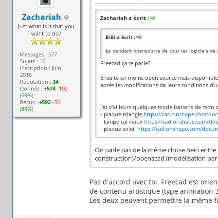
Zachariah
Zachariah a écrit :
Just what is it that you
want to do?
BiBi a écrit :
Le pendant opensource de tous les logiciels de
Messages : 577
Sujets : 10
Freecad ça te parle?
Inscription : Juin
2016
Ensuite en moins open source mais disponible i
Réputation :
34
après les modifications de leurs conditions d'ut
Donnés :
+574
-102
(
69%
)
Reçus :
+592
-33
J'ai d'ailleurs quelques modélisations de mon c
(
89%
)
- plaque triangle
https://cad.onshape.com/doc
- lampe carmaux
https://cad.onshape.com/do
- plaque soleil
https://cad.onshape.com/docum
On parle pas de la même chose hein entre b
construction)/openscad (modélisation par 
Pas d'accord avec toi. Freecad est orie
de contenu artistique (type animation 3
Les deux peuvent permettre la même fi