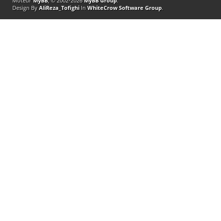
Moteur
MyBB
, © 2002-2026
MyBB Group
.
Design By
AliReza_Tofighi
In
WhiteCrow Software Group
.