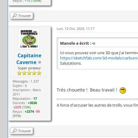
Reçus :
+15
(
100%
)
Trouver
Lun. 12 Oct. 2020, 11:17
Manolo a écrit :
Ici vous pouvez voir une 3D que j'ai termin
Capitaine
https://sketchfab.com/3d-models/carburo-
Caverne
Salutations.
Super posteur
Messages : 1 237
Sujets : 6
Très chouette ! Beau travail !
Inscription : Mars
2011
Réputation :
17
Donnés :
+3036
A force d'accuser les autres de trolls, vous fi
-2205
(
15%
)
Reçus :
+2374
-99
(
91%
)
Trouver