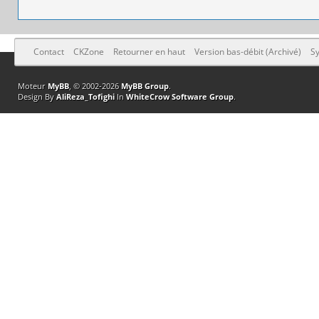
Contact
CKZone
Retourner en haut
Version bas-débit (Archivé)
Sy
Moteur
MyBB
, © 2002-2026
MyBB Group
.
Design By
AliReza_Tofighi
In
WhiteCrow Software Group
.