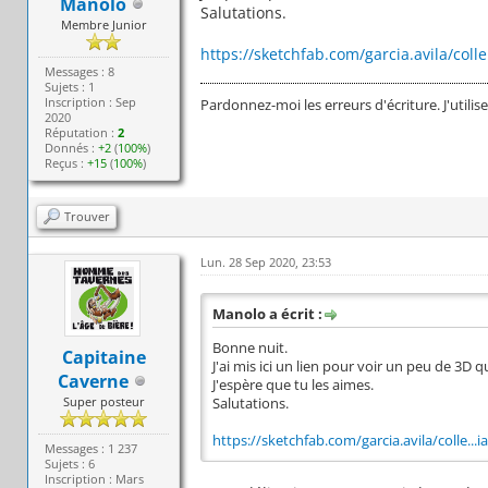
Manolo
Salutations.
Membre Junior
https://sketchfab.com/garcia.avila/colle
Messages : 8
Sujets : 1
Inscription : Sep
Pardonnez-moi les erreurs d'écriture. J'utilis
2020
Réputation :
2
Donnés :
+2
(
100%
)
Reçus :
+15
(
100%
)
Trouver
Lun. 28 Sep 2020, 23:53
Manolo a écrit :
Bonne nuit.
Capitaine
J'ai mis ici un lien pour voir un peu de 3D qu
Caverne
J'espère que tu les aimes.
Super posteur
Salutations.
https://sketchfab.com/garcia.avila/colle...
Messages : 1 237
Sujets : 6
Inscription : Mars