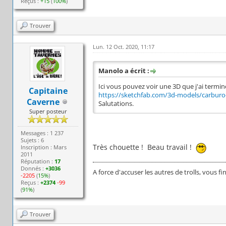
Reçus :
+15
(
100%
)
Trouver
Lun. 12 Oct. 2020, 11:17
Manolo a écrit :
Ici vous pouvez voir une 3D que j'ai termin
Capitaine
https://sketchfab.com/3d-models/carburo-
Caverne
Salutations.
Super posteur
Messages : 1 237
Sujets : 6
Très chouette ! Beau travail !
Inscription : Mars
2011
Réputation :
17
Donnés :
+3036
A force d'accuser les autres de trolls, vous fi
-2205
(
15%
)
Reçus :
+2374
-99
(
91%
)
Trouver