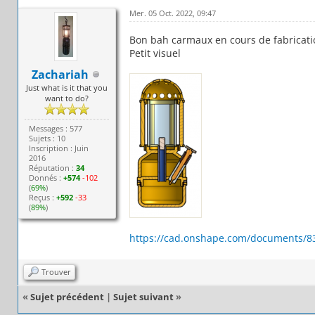
Mer. 05 Oct. 2022, 09:47
Bon bah carmaux en cours de fabrication
Petit visuel
Zachariah
Just what is it that you
want to do?
Messages : 577
Sujets : 10
Inscription : Juin
2016
Réputation :
34
Donnés :
+574
-102
(
69%
)
Reçus :
+592
-33
(
89%
)
https://cad.onshape.com/documents/8
Trouver
«
Sujet précédent
|
Sujet suivant
»