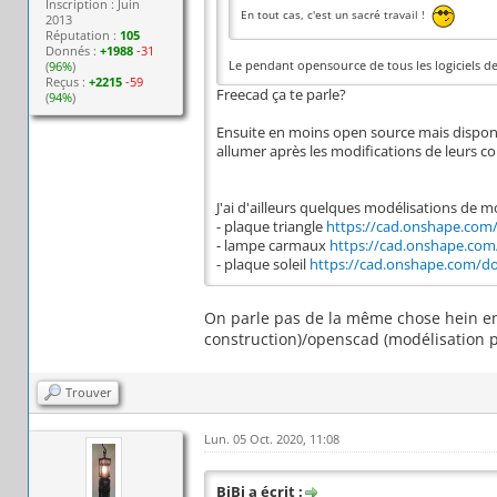
Inscription : Juin
En tout cas, c'est un sacré travail !
2013
Réputation :
105
Donnés :
+1988
-31
Le pendant opensource de tous les logiciels d
(
96%
)
Reçus :
+2215
-59
Freecad ça te parle?
(
94%
)
Ensuite en moins open source mais disponibl
allumer après les modifications de leurs con
J'ai d'ailleurs quelques modélisations de m
- plaque triangle
https://cad.onshape.com
- lampe carmaux
https://cad.onshape.co
- plaque soleil
https://cad.onshape.com/d
On parle pas de la même chose hein ent
construction)/openscad (modélisation p
Trouver
Lun. 05 Oct. 2020, 11:08
BiBi a écrit :