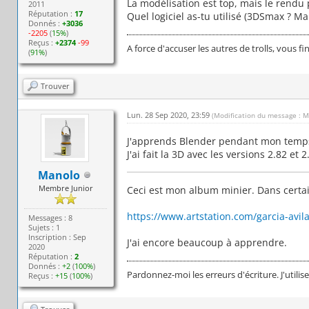
La modélisation est top, mais le rendu
2011
Réputation :
17
Quel logiciel as-tu utilisé (3DSmax ? Mai
Donnés :
+3036
-2205
(
15%
)
Reçus :
+2374
-99
A force d'accuser les autres de trolls, vous fi
(
91%
)
Trouver
Lun. 28 Sep 2020, 23:59
(Modification du message : M
J'apprends Blender pendant mon temps l
J'ai fait la 3D avec les versions 2.82 et 2
Manolo
Membre Junior
Ceci est mon album minier. Dans certa
https://www.artstation.com/garcia-avi
Messages : 8
Sujets : 1
Inscription : Sep
J'ai encore beaucoup à apprendre.
2020
Réputation :
2
Donnés :
+2
(
100%
)
Pardonnez-moi les erreurs d'écriture. J'utilis
Reçus :
+15
(
100%
)