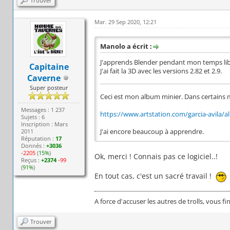
Trouver
Mar. 29 Sep 2020, 12:21
Manolo a écrit :
J'apprends Blender pendant mon temps libre
Capitaine
J'ai fait la 3D avec les versions 2.82 et 2.9.
Caverne
Super posteur
Ceci est mon album minier. Dans certains 
Messages : 1 237
https://www.artstation.com/garcia-avila/
Sujets : 6
Inscription : Mars
2011
J'ai encore beaucoup à apprendre.
Réputation :
17
Donnés :
+3036
-2205
(
15%
)
Ok, merci ! Connais pas ce logiciel..!
Reçus :
+2374
-99
(
91%
)
En tout cas, c'est un sacré travail !
A force d'accuser les autres de trolls, vous fi
Trouver