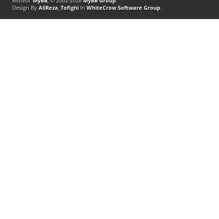
Moteur
MyBB
, © 2002-2026
MyBB Group
.
Design By
AliReza_Tofighi
In
WhiteCrow Software Group
.