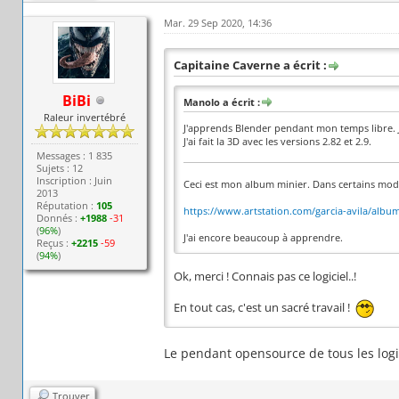
Mar. 29 Sep 2020, 14:36
Capitaine Caverne a écrit :
BiBi
Manolo a écrit :
Raleur invertébré
J'apprends Blender pendant mon temps libre. Je
J'ai fait la 3D avec les versions 2.82 et 2.9.
Messages : 1 835
Sujets : 12
Inscription : Juin
Ceci est mon album minier. Dans certains mod
2013
Réputation :
105
https://www.artstation.com/garcia-avila/albu
Donnés :
+1988
-31
(
96%
)
J'ai encore beaucoup à apprendre.
Reçus :
+2215
-59
(
94%
)
Ok, merci ! Connais pas ce logiciel..!
En tout cas, c'est un sacré travail !
Le pendant opensource de tous les logi
Trouver