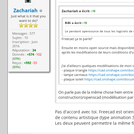
Zachariah
Zachariah a écrit :
Just what is it that you
want to do?
BiBi a écrit :
Le pendant opensource de tous les logiciels de
Messages : 577
Sujets : 10
Freecad ça te parle?
Inscription : Juin
2016
Ensuite en moins open source mais disponible i
Réputation :
34
après les modifications de leurs conditions d'ut
Donnés :
+574
-102
(
69%
)
Reçus :
+592
-33
J'ai d'ailleurs quelques modélisations de mon c
(
89%
)
- plaque triangle
https://cad.onshape.com/doc
- lampe carmaux
https://cad.onshape.com/do
- plaque soleil
https://cad.onshape.com/docum
On parle pas de la même chose hein entre b
construction)/openscad (modélisation par 
Pas d'accord avec toi. Freecad est orie
de contenu artistique (type animation 3
Les deux peuvent permettre la même fi