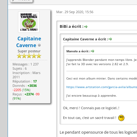
Mar. 29 Sep 2020, 15:56
BiBi a écrit :
Capitaine
Capitaine Caverne a écrit :
Caverne
Super posteur
Manolo a écrit :
J'apprends Blender pendant mon temps libre. Je 
Messages : 1 237
J'ai fait la 3D avec les versions 2.82 et 2.9.
Sujets : 6
Inscription : Mars
2011
Ceci est mon album minier. Dans certains modèl
Réputation :
17
Donnés :
+3036
https://www.artstation.com/garcia-avila/albu
-2205
(
15%
)
Reçus :
+2374
-99
J'ai encore beaucoup à apprendre.
(
91%
)
Ok, merci ! Connais pas ce logiciel..!
En tout cas, c'est un sacré travail !
Le pendant opensource de tous les logicie