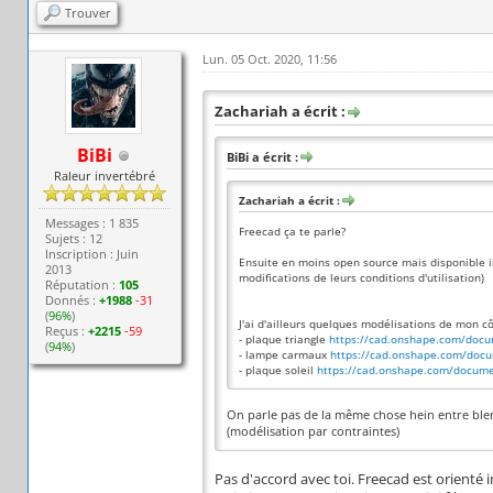
Trouver
Lun. 05 Oct. 2020, 11:56
Zachariah a écrit :
BiBi
BiBi a écrit :
Raleur invertébré
Zachariah a écrit :
Messages : 1 835
Freecad ça te parle?
Sujets : 12
Inscription : Juin
Ensuite en moins open source mais disponible il
2013
modifications de leurs conditions d'utilisation)
Réputation :
105
Donnés :
+1988
-31
(
96%
)
J'ai d'ailleurs quelques modélisations de mon cô
Reçus :
+2215
-59
- plaque triangle
https://cad.onshape.com/doc
(
94%
)
- lampe carmaux
https://cad.onshape.com/doc
- plaque soleil
https://cad.onshape.com/docume
On parle pas de la même chose hein entre blen
(modélisation par contraintes)
Pas d'accord avec toi. Freecad est orienté 