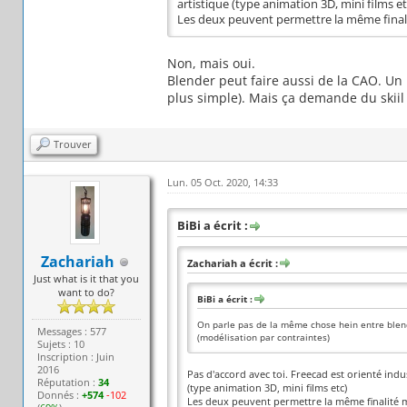
artistique (type animation 3D, mini films et
Les deux peuvent permettre la même final
Non, mais oui.
Blender peut faire aussi de la CAO. Un
plus simple). Mais ça demande du skii
Trouver
Lun. 05 Oct. 2020, 14:33
BiBi a écrit :
Zachariah
Zachariah a écrit :
Just what is it that you
want to do?
BiBi a écrit :
On parle pas de la même chose hein entre blend
Messages : 577
(modélisation par contraintes)
Sujets : 10
Inscription : Juin
2016
Pas d'accord avec toi. Freecad est orienté indu
Réputation :
34
(type animation 3D, mini films etc)
Donnés :
+574
-102
Les deux peuvent permettre la même finalité 