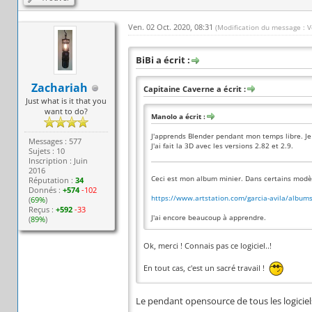
Ven. 02 Oct. 2020, 08:31
(Modification du message : V
BiBi a écrit :
Zachariah
Capitaine Caverne a écrit :
Just what is it that you
want to do?
Manolo a écrit :
J'apprends Blender pendant mon temps libre. Je 
Messages : 577
J'ai fait la 3D avec les versions 2.82 et 2.9.
Sujets : 10
Inscription : Juin
2016
Ceci est mon album minier. Dans certains modèl
Réputation :
34
Donnés :
+574
-102
https://www.artstation.com/garcia-avila/albu
(
69%
)
Reçus :
+592
-33
J'ai encore beaucoup à apprendre.
(
89%
)
Ok, merci ! Connais pas ce logiciel..!
En tout cas, c'est un sacré travail !
Le pendant opensource de tous les logicie