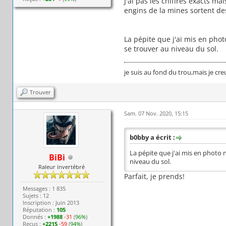
J'ai pas les chiffres exacts ma
engins de la mines sortent d
La pépite que j'ai mis en phot
se trouver au niveau du sol.
je suis au fond du trou,mais je creu
Trouver
Sam. 07 Nov. 2020, 15:15
b0bby a écrit :
La pépite que j'ai mis en photo n
BiBi
niveau du sol.
Raleur invertébré
Parfait, je prends!
Messages : 1 835
Sujets : 12
Inscription : Juin 2013
Réputation :
105
Donnés :
+1988
-31
(
96%
)
Reçus :
+2215
-59
(
94%
)