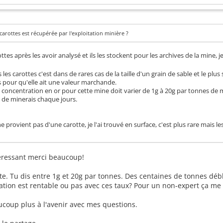
 carottes est récupérée par l'exploitation minière ?
rottes après les avoir analysé et ils les stockent pour les archives de la mine, 
les carottes c'est dans de rares cas de la taille d'un grain de sable et le pl
s pour qu'elle ait une valeur marchande.
 la concentration en or pour cette mine doit varier de 1g à 20g par tonnes de m
 de minerais chaque jours.
e provient pas d'une carotte, je l'ai trouvé en surface, c'est plus rare mais 
ntéressant merci beaucoup!
e. Tu dis entre 1g et 20g par tonnes. Des centaines de tonnes débl
tation est rentable ou pas avec ces taux? Pour un non-expert ça me
coup plus à l'avenir avec mes questions.