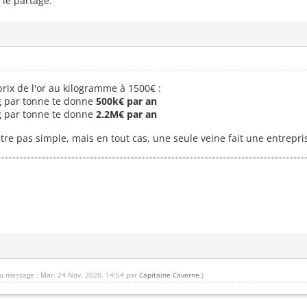
 le partage.
prix de l'or au kilogramme à 1500€ :
g par tonne te donne
500k€ par an
g par tonne te donne
2.2M€ par an
 être pas simple, mais en tout cas, une seule veine fait une entrep
du message : Mar. 24 Nov. 2020, 14:54 par
Capitaine Caverne
.)