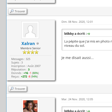
Trouver
Dim. 08 Nov. 2020, 12:01
b0bby a écrit :
La pépite que j'ai mis en photo n
Xalran
niveau du sol.
Membre Senior
Je me disait aussi...
Messages : 325
Sujets : 3
Inscription : Août 2007
Réputation :
3
Donnés :
+16
-1
(
88%
)
Reçus :
+272
-8
(
94%
)
Trouver
Mar. 24 Nov. 2020, 12:05
b0bby a écrit :