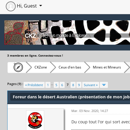
Hi, Guest
3 membres en ligne. Connectez-vous !
CKZone
Ceux d'en bas
Mines et Mineurs
Moyenne : 5 (2 vote(s))
1
2
3
4
5
Pages (9) :
…
7
« Précédent
1
5
6
8
9
Suivant »
Foreur dans le désert Australien (présentation de mon job
Mar. 03 Nov. 2020, 14:27
Du coup tout l'or qui sort avec