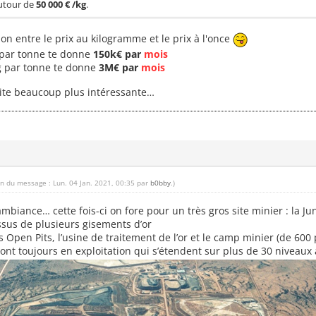
autour de
50 000 € /kg
.
ion entre le prix au kilogramme et le prix à l'once
 par tonne te donne
150k€ par
mois
g par tonne te donne
3M€ par
mois
uite beaucoup plus intéressante…
on du message : Lun. 04 Jan. 2021, 00:35 par
b0bby
.)
mbiance… cette fois-ci on fore pour un très gros site minier : la 
sus de plusieurs gisements d’or
 Open Pits, l’usine de traitement de l’or et le camp minier (de 600 p
sont toujours en exploitation qui s’étendent sur plus de 30 niveau