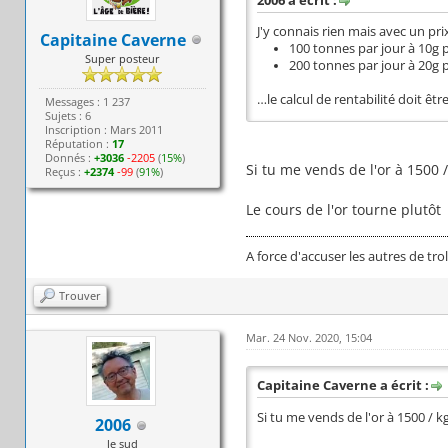
2006 a écrit :
J'y connais rien mais avec un pri
Capitaine Caverne
100 tonnes par jour à 10g
Super posteur
200 tonnes par jour à 20g
…le calcul de rentabilité doit êt
Messages : 1 237
Sujets : 6
Inscription : Mars 2011
Réputation :
17
Donnés :
+3036
-2205
(
15%
)
Si tu me vends de l'or à 1500 
Reçus :
+2374
-99
(
91%
)
Le cours de l'or tourne plutô
A force d'accuser les autres de trol
Trouver
Mar. 24 Nov. 2020, 15:04
Capitaine Caverne a écrit :
Si tu me vends de l'or à 1500 / 
2006
le sud