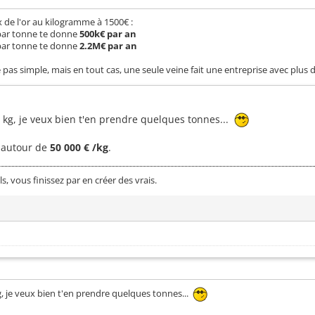
x de l'or au kilogramme à 1500€ :
 par tonne te donne
500k€ par an
 par tonne te donne
2.2M€ par an
re pas simple, mais en tout cas, une seule veine fait une entreprise avec plus
/ kg, je veux bien t'en prendre quelques tonnes...
t autour de
50 000 € /kg
.
ls, vous finissez par en créer des vrais.
kg, je veux bien t'en prendre quelques tonnes...