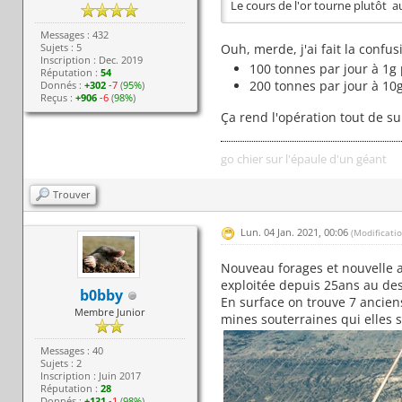
Le cours de l'or tourne plutôt 
Messages : 432
Sujets : 5
Ouh, merde, j'ai fait la confus
Inscription : Dec. 2019
100 tonnes par jour à 1g
Réputation :
54
200 tonnes par jour à 10
Donnés :
+302
-7
(
95%
)
Reçus :
+906
-6
(
98%
)
Ça rend l'opération tout de s
go chier sur l'épaule d'un géant
Trouver
Lun. 04 Jan. 2021, 00:06
(Modificati
Nouveau forages et nouvelle a
exploitée depuis 25ans au des
b0bby
En surface on trouve 7 anciens
Membre Junior
mines souterraines qui elles 
Messages : 40
Sujets : 2
Inscription : Juin 2017
Réputation :
28
Donnés :
+131
-1
(
98%
)