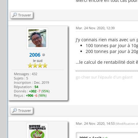
Merci encore en tout cas pour
Trouver
Mar. 24 Nov. 2020, 12:39
J'y connais rien mais avec un 
100 tonnes par jour à 10
200 tonnes par jour à 20
2006
le sud
…le calcul de rentabilité doit
Messages : 432
go chier sur l'épaule d'un géant
Sujets : 5
Inscription : Dec. 2019
Réputation :
54
Donnés :
+302
-7
(
95%
)
Reçus :
+906
-6
(
98%
)
Trouver
Mar. 24 Nov. 2020, 14:53
(Modification 