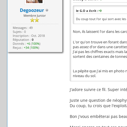
Degoozeur
le G.O a écrit :
Membre Junior
Du coup tout l'or qui sort avec les
Messages : 49
Non, ils laissent l'or dans les ca
Sujets : 0
Inscription : Oct. 2018
Réputation :
0
L'or qu'on trouve en forant dans 
Donnés :
+6
(
100%
)
pas assez d'or dans une carotte
Reçus :
+34
(
100%
)
J'ai pas les chiffres exacts mais
sortent des centaines de tonnes
La pépite que j'ai mis en photo n
niveau du sol.
J'adore suivre ce fil. Super i
Juste une question de néophyt
Du coup, tu crois que l'exploi
Bon j'vous embêterai pas beau