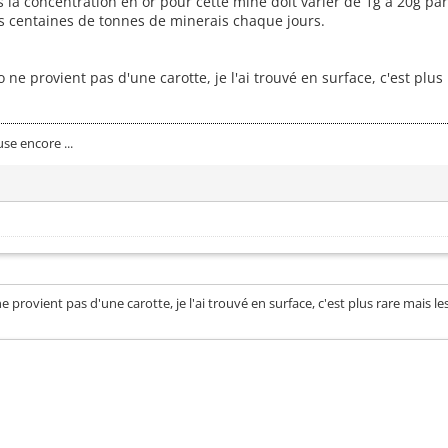
is la concentration en or pour cette mine doit varier de 1g à 20g par
es centaines de tonnes de minerais chaque jours.
o ne provient pas d'une carotte, je l'ai trouvé en surface, c'est pl
se encore ...
e provient pas d'une carotte, je l'ai trouvé en surface, c'est plus rare mais 