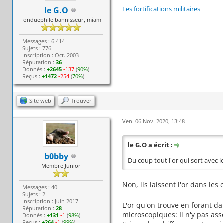
Les fortifications militaires
le G.O
Fonduephile bannisseur, miam
Messages : 6 414
Sujets : 776
Inscription : Oct. 2003
Réputation :
36
Donnés :
+2645
-137
(
90%
)
Reçus :
+1472
-254
(
70%
)
Site web
Trouver
Ven. 06 Nov. 2020, 13:48
le G.O a écrit :
b0bby
Du coup tout l'or qui sort avec l
Membre Junior
Non, ils laissent l'or dans les
Messages : 40
Sujets : 2
Inscription : Juin 2017
L'or qu'on trouve en forant da
Réputation :
28
microscopiques: Il n'y pas as
Donnés :
+131
-1
(
98%
)
Reçus :
+264
-1
(
99%
)