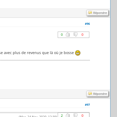
Répondre
#96
0
0
rise avec plus de revenus que là où je bosse
Répondre
#97
2
0
(Mar. 24 Nov. 2020, 12:39)