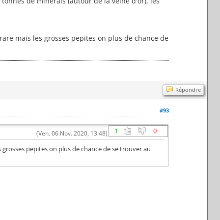
 tonnes de minerais (autour de la veine d'or), les
us rare mais les grosses pepites on plus de chance de
Répondre
#93
1
0
(Ven. 06 Nov. 2020, 13:48)
les grosses pepites on plus de chance de se trouver au