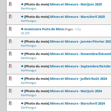
0 Votes - 0 sur 5 en moyenne
1
2
3
4
5
[Photo du mois]
Mines et Mineurs - Mai/Juin 2025
KarlHungus
0 Votes - 0 sur 5 en moyenne
1
2
3
4
5
[Photo du mois]
Mines et Mineurs - Mars/Avril 2025
KarlHungus
0 Votes - 0 sur 5 en moyenne
1
2
3
4
5
Inventaire Puits de Mine
(Pages :
1
2
)
LE CZY
0 Votes - 0 sur 5 en moyenne
1
2
3
4
5
[Photo du mois]
Mines et Mineurs - Janvier/Février 202
KarlHungus
0 Votes - 0 sur 5 en moyenne
1
2
3
4
5
[Photo du mois]
Mines et Mineurs - Novembre/Décemb
KarlHungus
0 Votes - 0 sur 5 en moyenne
1
2
3
4
5
[Photo du mois]
Mines et Mineurs - Septembre/Octobr
KarlHungus
0 Votes - 0 sur 5 en moyenne
1
2
3
4
5
[Photo du mois]
Mines et Mineurs - Juillet/Août 2024
KarlHungus
0 Votes - 0 sur 5 en moyenne
1
2
3
4
5
[Photo du mois]
Mines et Mineurs - Mai/Juin 2024
KarlHungus
0 Votes - 0 sur 5 en moyenne
1
2
3
4
5
[Photo du mois]
Mines et Mineurs - Mars/Avril 2024
KarlHungus