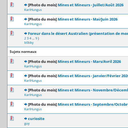
0 Votes - 0 sur 5 en moyenne
1
2
3
4
5
[Photo du mois]
Mines et Mineurs - Juillet/Août 2026
KarlHungus
0 Votes - 0 sur 5 en moyenne
1
2
3
4
5
[Photo du mois]
Mines et Mineurs - Mai/Juin 2026
KarlHungus
2 Votes - 5 sur 5 en moyenne
1
2
3
4
5
Foreur dans le désert Australien (présentation de mo
2
3
4
...
9
)
b0bby
Sujets normaux
0 Votes - 0 sur 5 en moyenne
1
2
3
4
5
[Photo du mois]
Mines et Mineurs - Mars/Avril 2026
KarlHungus
0 Votes - 0 sur 5 en moyenne
1
2
3
4
5
[Photo du mois]
Mines et Mineurs - Janvier/Février 202
KarlHungus
0 Votes - 0 sur 5 en moyenne
1
2
3
4
5
[Photo du mois]
Mines et Mineurs - Novembre/Décemb
KarlHungus
0 Votes - 0 sur 5 en moyenne
1
2
3
4
5
[Photo du mois]
Mines et Mineurs - Septembre/Octobr
KarlHungus
0 Votes - 0 sur 5 en moyenne
1
2
3
4
5
curiosite
guy