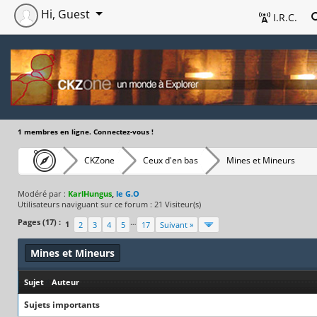
Hi, Guest
I.R.C.
1 membres en ligne. Connectez-vous !
CKZone
Ceux d'en bas
Mines et Mineurs
Modéré par :
KarlHungus
,
le G.O
Utilisateurs naviguant sur ce forum : 21 Visiteur(s)
Pages (17) :
…
1
2
3
4
5
17
Suivant »
Mines et Mineurs
Sujet
/
Auteur
Sujets importants