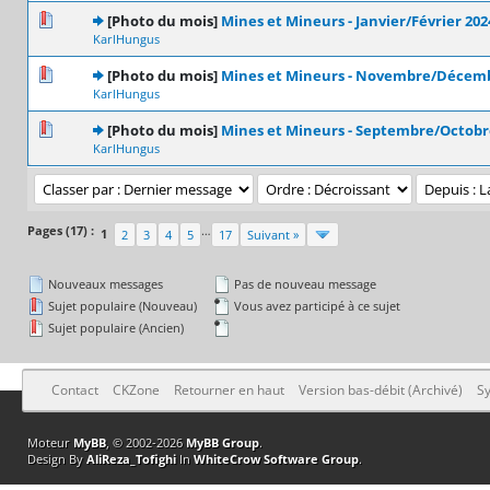
0 Votes - 0 sur 5 en moyenne
1
2
3
4
5
[Photo du mois]
Mines et Mineurs - Janvier/Février 202
KarlHungus
0 Votes - 0 sur 5 en moyenne
1
2
3
4
5
[Photo du mois]
Mines et Mineurs - Novembre/Décemb
KarlHungus
0 Votes - 0 sur 5 en moyenne
1
2
3
4
5
[Photo du mois]
Mines et Mineurs - Septembre/Octobr
KarlHungus
Pages (17) :
…
1
2
3
4
5
17
Suivant »
Nouveaux messages
Pas de nouveau message
Sujet populaire (Nouveau)
Vous avez participé à ce sujet
Sujet populaire (Ancien)
Contact
CKZone
Retourner en haut
Version bas-débit (Archivé)
Sy
Moteur
MyBB
, © 2002-2026
MyBB Group
.
Design By
AliReza_Tofighi
In
WhiteCrow Software Group
.