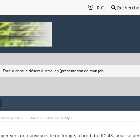
I.R.C.
Recherche
Foreur dans le désert Australien (présentation de mon job
u message : Mar. 05 Mai 2020, 13:49 par
b0bby
.)
er vers un nouveau site de forage, à bord du RIG 43, pour se per