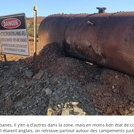
anes, il y’en a d’autres dans la zone, mais en moins bon état de c
t étaient anglais, on retrouve partout autour des campements jus