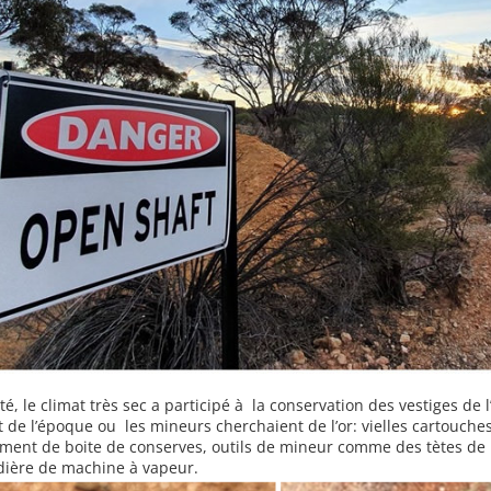
êté, le climat très sec a participé à la conservation des vestiges de
 de l’époque ou les mineurs cherchaient de l’or: vielles cartouches 
nt de boite de conserves, outils de mineur comme des tètes de pi
udière de machine à vapeur.