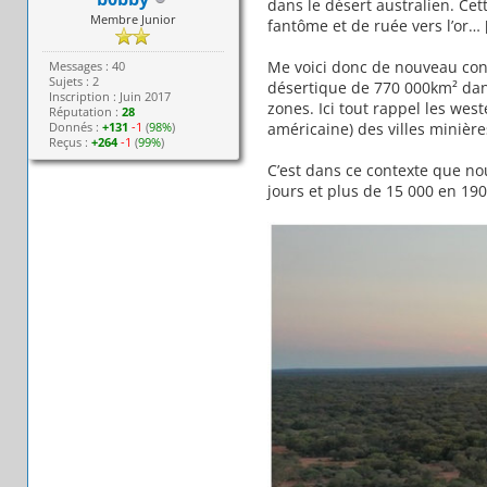
dans le désert australien. Cet
Membre Junior
fantôme et de ruée vers l’or…
Me voici donc de nouveau conf
Messages : 40
Sujets : 2
désertique de 770 000km² dans
Inscription : Juin 2017
zones. Ici tout rappel les west
Réputation :
28
Donnés :
+131
-1
(
98%
)
américaine) des villes minièr
Reçus :
+264
-1
(
99%
)
C’est dans ce contexte que no
jours et plus de 15 000 en 19