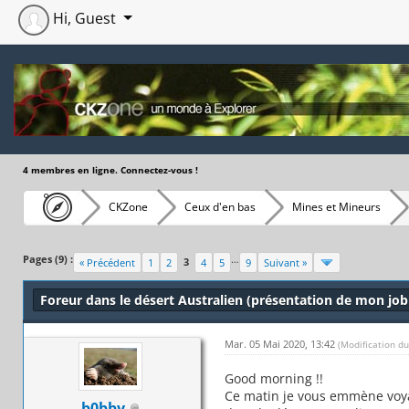
Hi, Guest
4 membres en ligne. Connectez-vous !
CKZone
Ceux d'en bas
Mines et Mineurs
Moyenne : 5 (2 vote(s))
1
2
3
4
5
Pages (9) :
…
3
« Précédent
1
2
4
5
9
Suivant »
Foreur dans le désert Australien (présentation de mon job
Mar. 05 Mai 2020, 13:42
(Modification d
Good morning !!
Ce matin je vous emmène voyag
b0bby