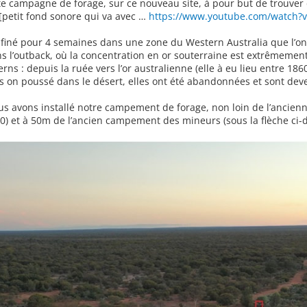
te campagne de forage, sur ce nouveau site, à pour but de trouver 
 [petit fond sonore qui va avec …
https://www.youtube.com/watch?
iné pour 4 semaines dans une zone du Western Australia que l’on 
 l’outback, où la concentration en or souterraine est extrêmement
erns : depuis la ruée vers l’or australienne (elle à eu lieu entre 18
es on poussé dans le désert, elles ont été abandonnées et sont dev
us avons installé notre campement de forage, non loin de l’ancienn
00) et à 50m de l’ancien campement des mineurs (sous la flèche ci-