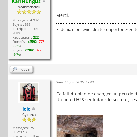
KarlHungus
moustachelou
Merci.
Messages : 4 992
Sujets : 888
Inscription : Dec.
Et demain on reviendra te couper ton zézett
2009
Réputation :
222
Donnés :
+2592
-775
(
53%
)
Reçus :
+9982
-827
(
84%
)
Trouver
Sam. 14 Juin 2025, 17:02
Ca fait du bien de changer un peu de d
Un peu d'H2S senti dans le secteur, re
lclc
Gypseux
Messages : 75
Sujets : 3
Inscription : Nov.