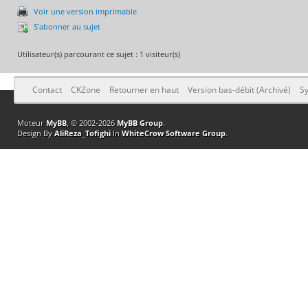
Voir une version imprimable
S’abonner au sujet
Utilisateur(s) parcourant ce sujet : 1 visiteur(s)
Contact
CKZone
Retourner en haut
Version bas-débit (Archivé)
Sy
Moteur
MyBB
, © 2002-2026
MyBB Group
.
Design By
AliReza_Tofighi
In
WhiteCrow Software Group
.