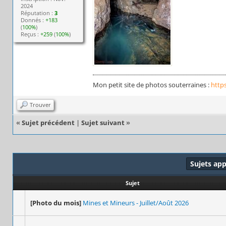
2024
Réputation :
3
Donnés :
+183
(
100%
)
Reçus :
+259
(
100%
)
Mon petit site de photos souterraines :
http
Trouver
«
Sujet précédent
|
Sujet suivant
»
Sujets ap
Sujet
[Photo du mois]
Mines et Mineurs - Juillet/Août 2026