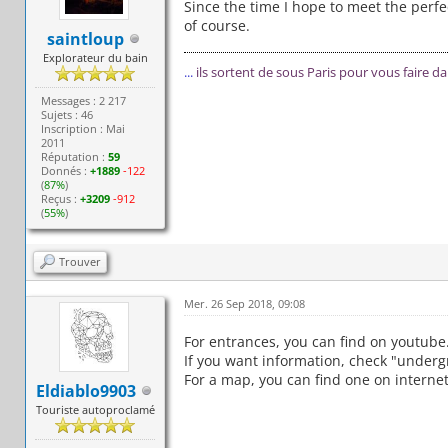
Since the time I hope to meet the perf
of course.
saintloup
Explorateur du bain
...
ils sortent de sous Paris pour vous faire d
Messages : 2 217
Sujets : 46
Inscription : Mai
2011
Réputation :
59
Donnés :
+1889
-122
(
87%
)
Reçus :
+3209
-912
(
55%
)
Trouver
Mer. 26 Sep 2018, 09:08
For entrances, you can find on youtube
If you want information, check "underg
For a map, you can find one on internet
Eldiablo9903
Touriste autoproclamé