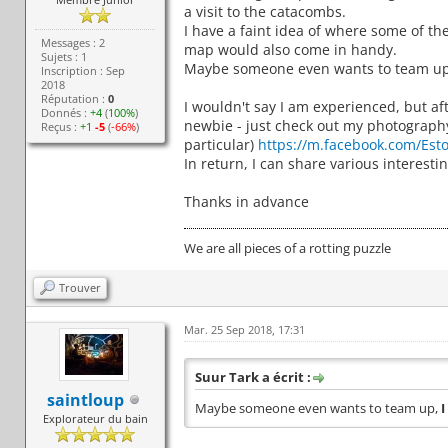
a visit to the catacombs.
I have a faint idea of where some of t
Messages : 2
map would also come in handy.
Sujets : 1
Maybe someone even wants to team up,
Inscription : Sep
2018
Réputation :
0
I wouldn't say I am experienced, but aft
Donnés :
+4
(
100%
)
newbie - just check out my photography
Reçus :
+1
-5
(
-66%
)
particular)
https://m.facebook.com/Esto
In return, I can share various interestin
Thanks in advance
We are all pieces of a rotting puzzle
Trouver
Mar. 25 Sep 2018, 17:31
Suur Tark a écrit :
saintloup
Maybe someone even wants to team up,
I
Explorateur du bain