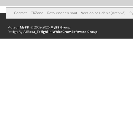
Contact
CKZone
Retourner en haut
Version bas-débit (Archivé)
Sy
Moteur
MyBB
, © 2002-2026
MyBB Group
.
Design By
AliReza_Tofighi
In
WhiteCrow Software Group
.