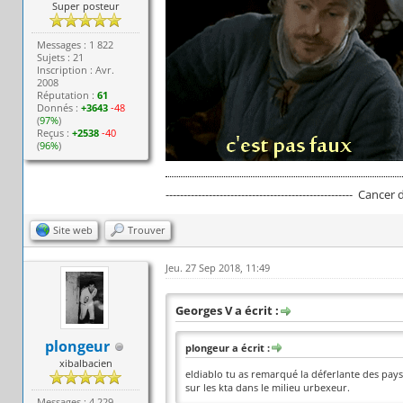
Super posteur
Messages : 1 822
Sujets : 21
Inscription : Avr.
2008
Réputation :
61
Donnés :
+3643
-48
(
97%
)
Reçus :
+2538
-40
(
96%
)
---------------------------------------------------- Cancer
Site web
Trouver
Jeu. 27 Sep 2018, 11:49
Georges V a écrit :
plongeur
plongeur a écrit :
xibalbacien
eldiablo tu as remarqué la déferlante des pays 
sur les kta dans le milieu urbexeur.
Messages : 4 229