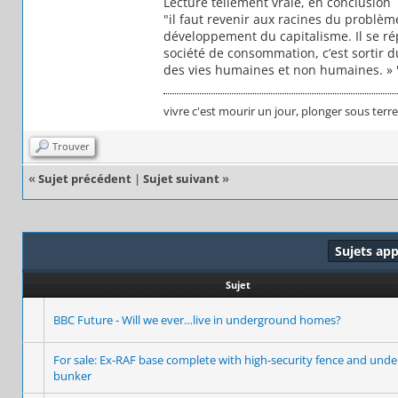
Lecture tellement vraie, en conclusion
"il faut revenir aux racines du problè
développement du capitalisme. Il se répa
société de consommation, c’est sortir d
des vies humaines et non humaines. » 
vivre c'est mourir un jour, plonger sous terr
Trouver
«
Sujet précédent
|
Sujet suivant
»
Sujets ap
Sujet
BBC Future - Will we ever…live in underground homes?
For sale: Ex-RAF base complete with high-security fence and und
bunker