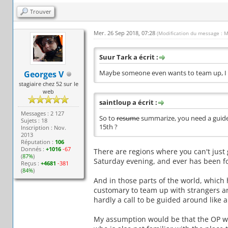
Trouver
Mer. 26 Sep 2018, 07:28
(Modification du message : 
Suur Tark a écrit :
Georges V
Maybe someone even wants to team up, I 
stagiaire chez 52 sur le
web
saintloup a écrit :
Messages : 2 127
So to
resume
summarize, you need a guide
Sujets : 18
15th ?
Inscription : Nov.
2013
Réputation :
106
Donnés :
+1016
-67
There are regions where you can't just
(
87%
)
Saturday evening, and ever has been for
Reçus :
+4681
-381
(
84%
)
And in those parts of the world, which
customary to team up with strangers 
hardly a call to be guided around like a
My assumption would be that the OP wa