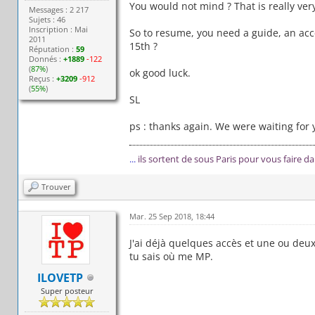
You would not mind ? That is really very
Messages : 2 217
Sujets : 46
Inscription : Mai
So to resume, you need a guide, an ac
2011
15th ?
Réputation :
59
Donnés :
+1889
-122
(
87%
)
ok good luck.
Reçus :
+3209
-912
(
55%
)
SL
ps : thanks again. We were waiting for 
...
ils sortent de sous Paris pour vous faire d
Trouver
Mar. 25 Sep 2018, 18:44
J'ai déjà quelques accès et une ou deux 
tu sais où me MP.
ILOVETP
Super posteur