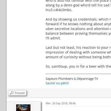
who is also not familiar with the place
along by a demi-god who'd tell his sad 
tru3 c4t4c0mbs.
And by showing us credentials, which 
forward if he knows nothing about anyth
uber-secretive locations and attention-w
balance between proving themselves yet 
I'll admit.
Last but not least, his reaction to you
impression of dealing with someone who
amount of curiosity without being bot
So, saintloup, you in for a beer with t
Sapeurs Plombiers
&
Dépannage TV
Sauter ou pétrir
Trouver
Mer. 26 Sep 2018, 08:46