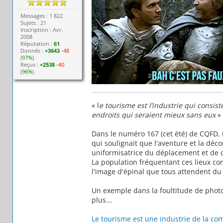
Messages : 1 822
Sujets : 21
Inscription : Avr.
2008
Réputation :
61
Donnés :
+3643
-48
(
97%
)
Reçus :
+2538
-40
(
96%
)
« l
e tourisme est l’industrie qui consis
endroits qui seraient mieux sans eux
»
Dans le numéro 167 (cet été) de CQFD, il
qui soulignait que l'aventure et la déco
uniformisatrice du déplacement et de 
La population fréquentant ces lieux co
l'image d'épinal que tous attendent du 
Un exemple dans la foultitude de phot
plus...
Le tourisme est une industrie de la c