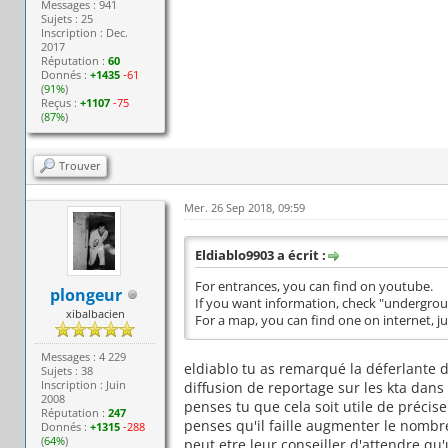
Messages : 941
Sujets : 25
Inscription : Dec.
2017
Réputation :
60
Donnés :
+1435
-61
(
91%
)
Reçus :
+1107
-75
(
87%
)
Trouver
Mer. 26 Sep 2018, 09:59
Eldiablo9903 a écrit :
For entrances, you can find on youtube.
plongeur
If you want information, check "undergrou
xibalbacien
For a map, you can find one on internet, ju
Messages : 4 229
eldiablo tu as remarqué la déferlante d
Sujets : 38
Inscription : Juin
diffusion de reportage sur les kta dans
2008
penses tu que cela soit utile de précise
Réputation :
247
penses qu'il faille augmenter le nomb
Donnés :
+1315
-288
(
64%
)
peut etre leur conseiller d'attendre qu