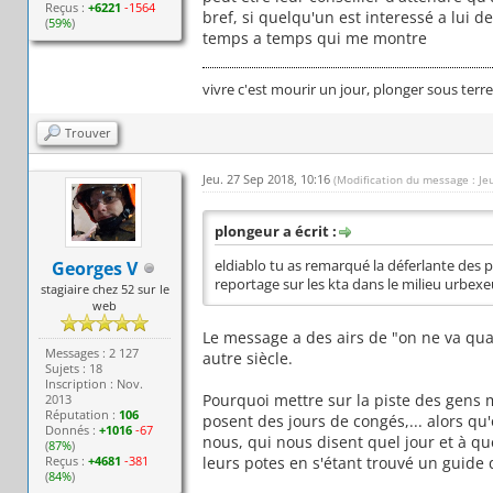
Reçus :
+6221
-1564
bref, si quelqu'un est interessé a lui 
(
59%
)
temps a temps qui me montre
vivre c'est mourir un jour, plonger sous terr
Trouver
Jeu. 27 Sep 2018, 10:16
(Modification du message : Je
plongeur a écrit :
Georges V
eldiablo tu as remarqué la déferlante des p
reportage sur les kta dans le milieu urbexe
stagiaire chez 52 sur le
web
Le message a des airs de "on ne va qua
Messages : 2 127
autre siècle.
Sujets : 18
Inscription : Nov.
Pourquoi mettre sur la piste des gens m
2013
Réputation :
106
posent des jours de congés,... alors qu
Donnés :
+1016
-67
nous, qui nous disent quel jour et à qu
(
87%
)
Reçus :
+4681
-381
leurs potes en s'étant trouvé un guide q
(
84%
)