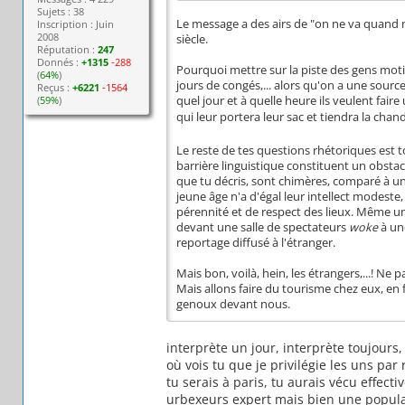
Sujets : 38
Le message a des airs de "on ne va quand m
Inscription : Juin
2008
siècle.
Réputation :
247
Donnés :
+1315
-288
Pourquoi mettre sur la piste des gens motiv
(
64%
)
jours de congés,... alors qu'on a une sourc
Reçus :
+6221
-1564
(
59%
)
quel jour et à quelle heure ils veulent fair
qui leur portera leur sac et tiendra la chan
Le reste de tes questions rhétoriques est 
barrière linguistique constituent un obsta
que tu décris, sont chimères, comparé à un
jeune âge n'a d'égal leur intellect modest
pérennité et de respect des lieux. Même un 
devant une salle de spectateurs
woke
à une
reportage diffusé à l'étranger.
Mais bon, voilà, hein, les étrangers,...! N
Mais allons faire du tourisme chez eux, en f
genoux devant nous.
interprète un jour, interprète toujours,
où vois tu que je privilégie les uns par
tu serais à paris, tu aurais vécu effec
urbexeurs expert mais bien une popula