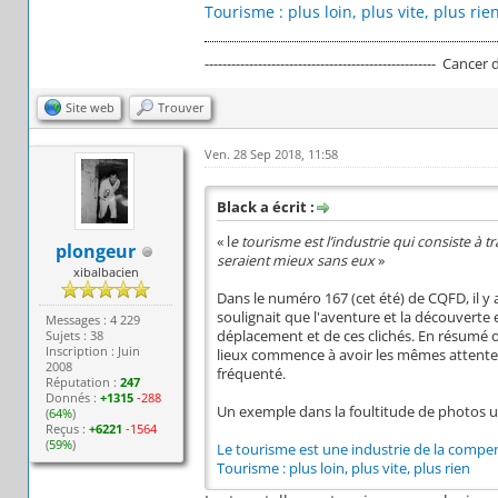
Tourisme : plus loin, plus vite, plus rie
---------------------------------------------------- Cancer
Site web
Trouver
Ven. 28 Sep 2018, 11:58
Black a écrit :
« l
e tourisme est l’industrie qui consiste à
plongeur
seraient mieux sans eux
»
xibalbacien
Dans le numéro 167 (cet été) de CQFD, il y a
soulignait que l'aventure et la découverte 
Messages : 4 229
Sujets : 38
déplacement et de ces clichés. En résumé 
Inscription : Juin
lieux commence à avoir les mêmes attentes 
2008
fréquenté.
Réputation :
247
Donnés :
+1315
-288
Un exemple dans la foultitude de photos u
(
64%
)
Reçus :
+6221
-1564
(
59%
)
Le tourisme est une industrie de la compe
Tourisme : plus loin, plus vite, plus rien