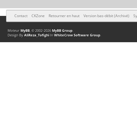
Contact
CKZone
Retourner en haut
Version bas-débit (Archivé)
Sy
Moteur
MyBB
, © 2002-2026
MyBB Group
.
Design By
AliReza_Tofighi
In
WhiteCrow Software Group
.