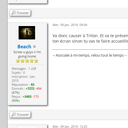
Trouver
Mer. 09 Jan. 2019, 09:04
Va donc causer à Triton. Et va te prése
ton écran sinon tu vas te faire accueill
Beach
Screw u guys n I'm
-- Asociale à mi-temps, relou tout le temps --
going home
Messages : 1 228
Sujets : 0
Inscription : Jan.
2015
Réputation :
83
Donnés :
+7272
-494
(
87%
)
Reçus :
+3403
-173
(
90%
)
Trouver
Mer. 09 Jan. 2019, 13:25