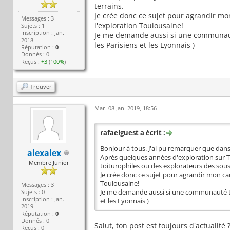
terrains.
Je crée donc ce sujet pour agrandir mo
Messages : 3
l'exploration Toulousaine!
Sujets : 1
Inscription : Jan.
Je me demande aussi si une communauté
2018
les Parisiens et les Lyonnais )
Réputation :
0
Donnés : 0
Reçus :
+3
(
100%
)
Trouver
Mar. 08 Jan. 2019, 18:56
rafaelguest a écrit :
Bonjour à tous. J'ai pu remarquer que dans
alexalex
Après quelques années d'exploration sur 
Membre Junior
toiturophiles ou des explorateurs des sous
Je crée donc ce sujet pour agrandir mon ca
Toulousaine!
Messages : 3
Sujets : 0
Je me demande aussi si une communauté tro
Inscription : Jan.
et les Lyonnais )
2019
Réputation :
0
Donnés : 0
Salut, ton post est toujours d'actualité
Reçus : 0