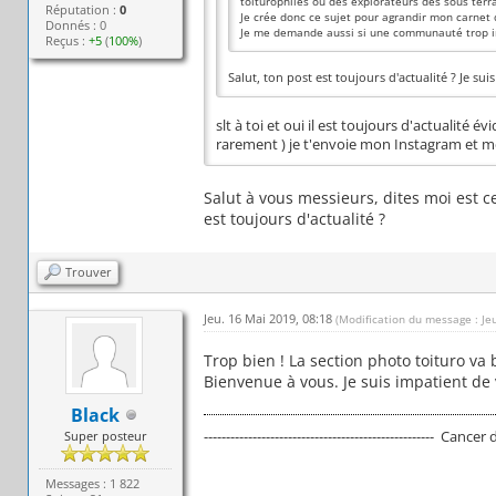
toiturophiles ou des explorateurs des sous terr
Réputation :
0
Je crée donc ce sujet pour agrandir mon carnet
Donnés : 0
Je me demande aussi si une communauté trop impo
Reçus :
+5
(
100%
)
Salut, ton post est toujours d'actualité ? Je su
slt à toi et oui il est toujours d'actualité 
rarement ) je t'envoie mon Instagram et m
Salut à vous messieurs, dites moi est 
est toujours d'actualité ?
Trouver
Jeu. 16 Mai 2019, 08:18
(Modification du message : Je
Trop bien ! La section photo toituro va b
Bienvenue à vous. Je suis impatient de v
Black
---------------------------------------------------- Cancer
Super posteur
Messages : 1 822