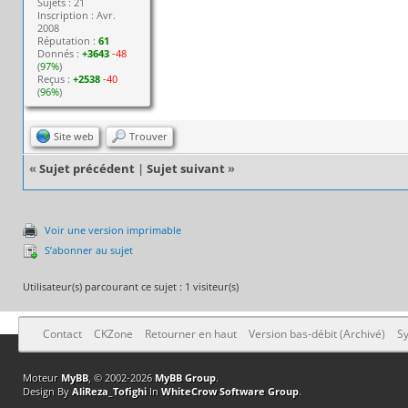
Sujets : 21
Inscription : Avr.
2008
Réputation :
61
Donnés :
+3643
-48
(
97%
)
Reçus :
+2538
-40
(
96%
)
Site web
Trouver
«
Sujet précédent
|
Sujet suivant
»
Voir une version imprimable
S’abonner au sujet
Utilisateur(s) parcourant ce sujet : 1 visiteur(s)
Contact
CKZone
Retourner en haut
Version bas-débit (Archivé)
Sy
Moteur
MyBB
, © 2002-2026
MyBB Group
.
Design By
AliReza_Tofighi
In
WhiteCrow Software Group
.