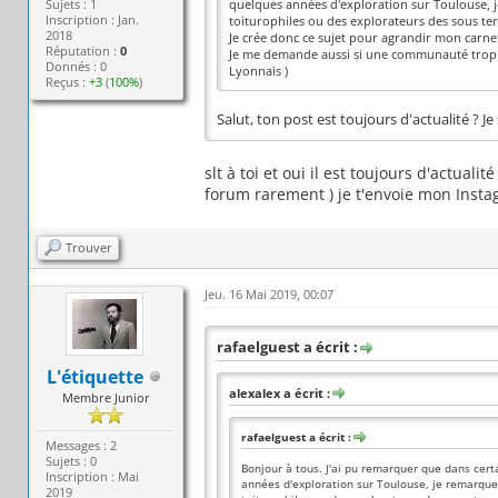
Sujets : 1
quelques années d'exploration sur Toulouse, 
Inscription : Jan.
toiturophiles ou des explorateurs des sous te
2018
Je crée donc ce sujet pour agrandir mon carne
Réputation :
0
Je me demande aussi si une communauté trop imp
Donnés : 0
Lyonnais )
Reçus :
+3
(
100%
)
Salut, ton post est toujours d'actualité ? J
slt à toi et oui il est toujours d'actual
forum rarement ) je t'envoie mon Inst
Trouver
Jeu. 16 Mai 2019, 00:07
rafaelguest a écrit :
L'étiquette
alexalex a écrit :
Membre Junior
rafaelguest a écrit :
Messages : 2
Sujets : 0
Bonjour à tous. J'ai pu remarquer que dans cer
Inscription : Mai
années d'exploration sur Toulouse, je remarque
2019