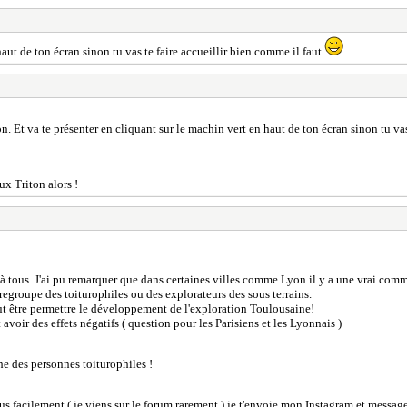
haut de ton écran sinon tu vas te faire accueillir bien comme il faut
n. Et va te présenter en cliquant sur le machin vert en haut de ton écran sinon tu vas
ux Triton alors !
à tous. J'ai pu remarquer que dans certaines villes comme Lyon il y a une vrai com
egroupe des toiturophiles ou des explorateurs des sous terrains.
eut être permettre le développement de l'exploration Toulousaine!
oir des effets négatifs ( question pour les Parisiens et les Lyonnais )
che des personnes toiturophiles !
plus facilement ( je viens sur le forum rarement ) je t'envoie mon Instagram et messag