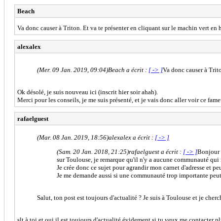
Beach
Va donc causer à Triton. Et va te présenter en cliquant sur le machin vert en 
alexalex
(Mer. 09 Jan. 2019, 09:04)
Beach a écrit :
[ -> ]
Va donc causer à Trito
Ok désolé, je suis nouveau ici (inscrit hier soir ahah).
Merci pour les conseils, je me suis présenté, et je vais donc aller voir ce fame
rafaelguest
(Mar. 08 Jan. 2019, 18:56)
alexalex a écrit :
[ -> ]
(Sam. 20 Jan. 2018, 21:25)
rafaelguest a écrit :
[ -> ]
Bonjour 
sur Toulouse, je remarque qu'il n'y a aucune communauté qui r
Je crée donc ce sujet pour agrandir mon carnet d'adresse et p
Je me demande aussi si une communauté trop importante peut av
Salut, ton post est toujours d'actualité ? Je suis à Toulouse et je cher
slt à toi et oui il est toujours d'actualité évidement si tu veux me contacter 