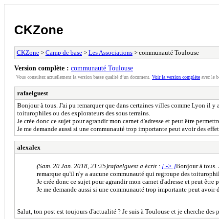
CKZone
CKZone
>
Camp de base
>
Les Associations
> communauté Toulouse
Version complète :
communauté Toulouse
Vous consultez actuellement la version basse qualité d’un document.
Voir la version complète
avec le b
rafaelguest
Bonjour à tous. J'ai pu remarquer que dans certaines villes comme Lyon il y
toiturophiles ou des explorateurs des sous terrains.
Je crée donc ce sujet pour agrandir mon carnet d'adresse et peut être permet
Je me demande aussi si une communauté trop importante peut avoir des effets 
alexalex
(Sam. 20 Jan. 2018, 21:25)
rafaelguest a écrit :
[ -> ]
Bonjour à tous. 
remarque qu'il n'y a aucune communauté qui regroupe des toiturophile
Je crée donc ce sujet pour agrandir mon carnet d'adresse et peut être
Je me demande aussi si une communauté trop importante peut avoir des 
Salut, ton post est toujours d'actualité ? Je suis à Toulouse et je cherche des 