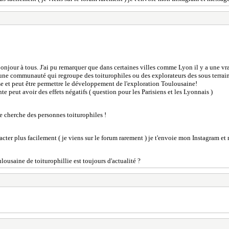
onjour à tous. J'ai pu remarquer que dans certaines villes comme Lyon il y a une 
cune communauté qui regroupe des toiturophiles ou des explorateurs des sous terrai
se et peut être permettre le développement de l'exploration Toulousaine!
peut avoir des effets négatifs ( question pour les Parisiens et les Lyonnais )
 je cherche des personnes toiturophiles !
ntacter plus facilement ( je viens sur le forum rarement ) je t'envoie mon Instagram e
ousaine de toiturophillie est toujours d'actualité ?