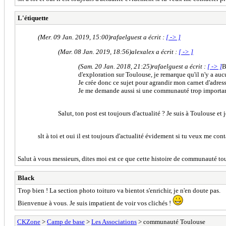
L'étiquette
(Mer. 09 Jan. 2019, 15:00)
rafaelguest a écrit :
[ -> ]
(Mar. 08 Jan. 2019, 18:56)
alexalex a écrit :
[ -> ]
(Sam. 20 Jan. 2018, 21:25)
rafaelguest a écrit :
[ -> ]
B
d'exploration sur Toulouse, je remarque qu'il n'y a au
Je crée donc ce sujet pour agrandir mon carnet d'adres
Je me demande aussi si une communauté trop importante 
Salut, ton post est toujours d'actualité ? Je suis à Toulouse et
slt à toi et oui il est toujours d'actualité évidement si tu veux me co
Salut à vous messieurs, dites moi est ce que cette histoire de communauté toul
Black
Trop bien ! La section photo toituro va bientot s'enrichir, je n'en doute pas.
Bienvenue à vous. Je suis impatient de voir vos clichés !
CKZone
>
Camp de base
>
Les Associations
> communauté Toulouse