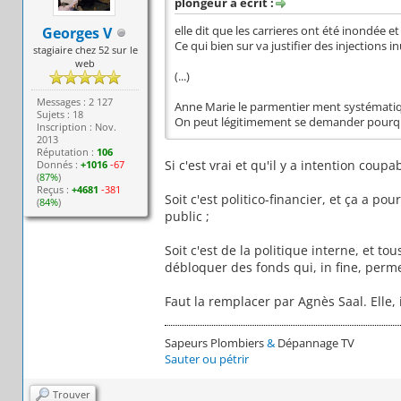
plongeur a écrit :
Georges V
elle dit que les carrieres ont été inondée et 
Ce qui bien sur va justifier des injections in
stagiaire chez 52 sur le
web
(...)
Messages : 2 127
Anne Marie le parmentier ment systémati
Sujets : 18
On peut légitimement se demander pourquo
Inscription : Nov.
2013
Réputation :
106
Si c'est vrai et qu'il y a intention coupab
Donnés :
+1016
-67
(
87%
)
Reçus :
+4681
-381
Soit c'est politico-financier, et ça a p
(
84%
)
public ;
Soit c'est de la politique interne, et 
débloquer des fonds qui, in fine, perme
Faut la remplacer par Agnès Saal. Elle, i
Sapeurs Plombiers
&
Dépannage TV
Sauter ou pétrir
Trouver