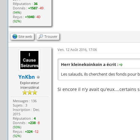
Réputation :
36
Donnés :
+1587
-49
(
94%
)
Reçus :
+1040
-40
(
92%
)
Site web
Trouver
Ven. 12 Août 2016, 17:06
Herr kleinekoinkoin a écrit :
Les salauds, ils cherchent des fonds pour b
YnKbn
Explorateur
intersidéral
Si encore il n'y avait qu'eux....certains
Messages : 136
Sujets : 3
Inscription : Dec.
2015
Réputation :
4
Donnés :
+238
-8
(
93%
)
Reçus :
+324
-12
(
92%
)