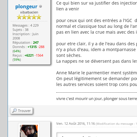
Ce qui bien sur va justifier des injectio
plongeur
lien a venir
xibalbacien
pour ceux qui ont des entrées a l'IGC d
Messages : 4 229
normal et classique tout au long de l'a
Sujets : 38
pas en lien avec la crue mais avec des i
Inscription : Juin
2008
Réputation :
247
pour etre clair, il y a de l'eau dans de
Donnés :
+1315
-288
n'y a plus d'eau, idem a montparnasse o
(
64%
)
sont sèches.
Reçus :
+6221
-1564
(
59%
)
La nappes ne se déversent pas dans les
Anne Marie le parmentier ment systé
On peut légitimement se demander pourq
les autres services soient trop cons p
vivre c'est mourir un jour, plonger sous terr
Trouver
Ven. 12 Août 2016, 11:16
(Modification du message : 