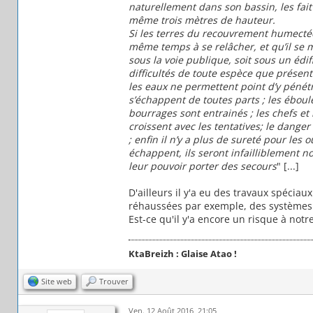
naturellement dans son bassin, les fait
même trois mètres de hauteur.
Si les terres du recouvrement humectées
même temps à se relâcher, et qu’il se m
sous la voie publique, soit sous un édi
difficultés de toute espèce que prése
les eaux ne permettent point d’y pénétre
s’échappent de toutes parts ; les éboul
bourrages sont entrainés ; les chefs et 
croissent avec les tentatives;
le danger 
; enfin il n’y a plus de sureté pour les
échappent, ils seront infailliblement n
leur pouvoir porter des secours
" [...]
D'ailleurs il y'a eu des travaux spéciau
réhaussées par exemple, des systèmes d
Est-ce qu'il y'a encore un risque à not
KtaBreizh : Glaise Atao !
Site web
Trouver
Ven. 12 Août 2016, 21:05