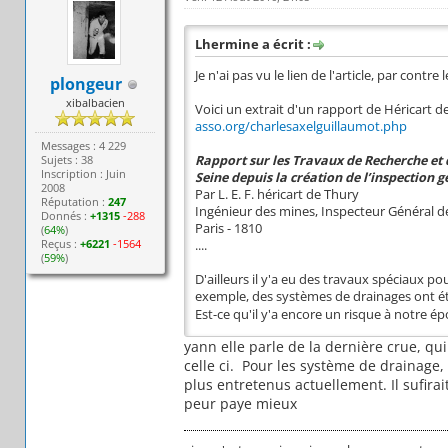
Lhermine a écrit :
Je n'ai pas vu le lien de l'article, par contr
plongeur
xibalbacien
Voici un extrait d'un rapport de Héricart d
asso.org/charlesaxelguillaumot.php
Messages : 4 229
Sujets : 38
Rapport sur les Travaux de Recherche et 
Inscription : Juin
Seine depuis la création de l’inspection g
2008
Par L. E. F. héricart de Thury
Réputation :
247
Ingénieur des mines, Inspecteur Général de
Donnés :
+1315
-288
Paris - 1810
(
64%
)
Reçus :
+6221
-1564
....
(
59%
)
D'ailleurs il y'a eu des travaux spéciaux po
exemple, des systèmes de drainages ont été
Est-ce qu'il y'a encore un risque à notre é
yann elle parle de la dernière crue, qui
celle ci. Pour les système de drainage
plus entretenus actuellement. Il sufira
peur paye mieux