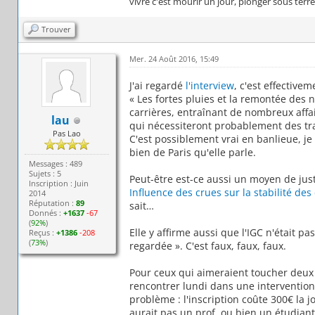
vivre c'est mourir un jour, plonger sous terr
Trouver
Mer. 24 Août 2016, 15:49
J'ai regardé
l'interview
, c'est effective
« Les fortes pluies et la remontée des
carrières, entraînant de nombreux affa
lau
qui nécessiteront probablement des tr
Pas Lao
C'est possiblement vrai en banlieue, je 
bien de Paris qu'elle parle.
Messages : 489
Sujets : 5
Peut-être est-ce aussi un moyen de just
Inscription : Juin
Influence des crues sur la stabilité des 
2014
Réputation :
89
sait…
Donnés :
+1637
-67
(
92%
)
Elle y affirme aussi que l'IGC n'était p
Reçus :
+1386
-208
(
73%
)
regardée ». C'est faux, faux, faux.
Pour ceux qui aimeraient toucher deux m
rencontrer lundi dans une interventio
problème : l'inscription coûte 300€ la jo
aurait pas un prof, ou bien un étudiant 