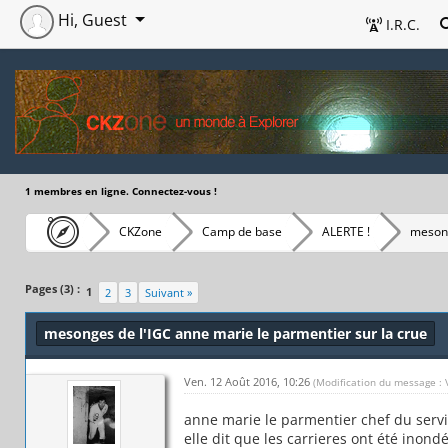
Hi, Guest
I.R.C.
1 membres en ligne. Connectez-vous !
CKZone
Camp de base
ALERTE !
mesong
Pages (3) :
1
2
3
Suivant »
mesonges de l'IGC anne marie le parmentier sur la crue
Ven. 12 Août 2016, 10:26
(Modification du message : 
anne marie le parmentier chef du servi
elle dit que les carrieres ont été inondé