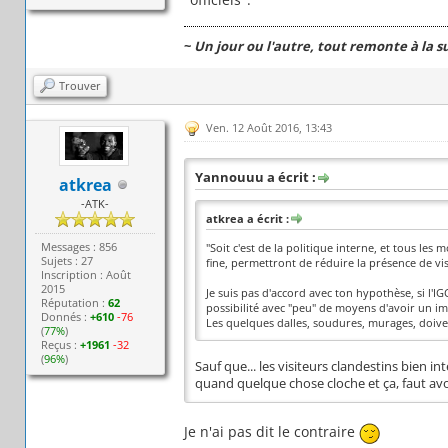
~
Un jour ou l'autre, tout remonte à la s
Trouver
Ven. 12 Août 2016, 13:43
Yannouuu a écrit :
atkrea
-ATK-
atkrea a écrit :
Messages : 856
"Soit c'est de la politique interne, et tous l
Sujets : 27
fine, permettront de réduire la présence de vis
Inscription : Août
2015
Je suis pas d'accord avec ton hypothèse, si l'IG
Réputation :
62
possibilité avec "peu" de moyens d'avoir un im
Donnés :
+610
-76
Les quelques dalles, soudures, murages, doive
(
77%
)
Reçus :
+1961
-32
(
96%
)
Sauf que... les visiteurs clandestins bien 
quand quelque chose cloche et ça, faut avoue
Je n'ai pas dit le contraire