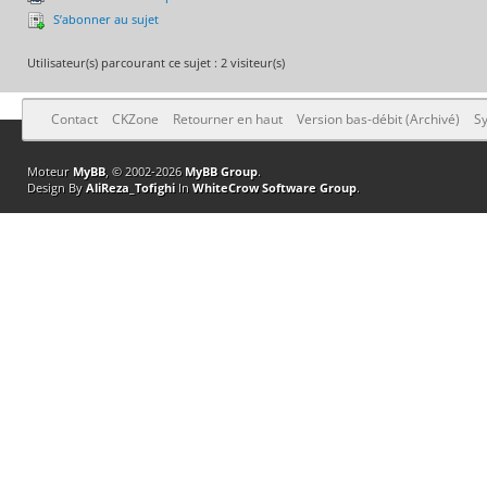
S’abonner au sujet
Utilisateur(s) parcourant ce sujet : 2 visiteur(s)
Contact
CKZone
Retourner en haut
Version bas-débit (Archivé)
Sy
Moteur
MyBB
, © 2002-2026
MyBB Group
.
Design By
AliReza_Tofighi
In
WhiteCrow Software Group
.