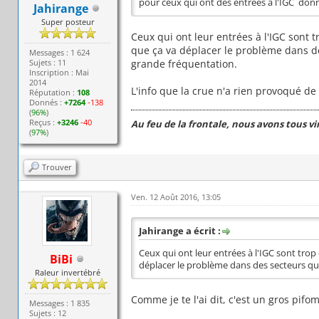
pour ceux qui ont des entrées a l'IGC donn
Jahirange
Super posteur
Ceux qui ont leur entrées à l'IGC sont 
que ça va déplacer le problème dans de
Messages : 1 624
Sujets : 11
grande fréquentation.
Inscription : Mai
2014
L'info que la crue n'a rien provoqué de p
Réputation :
108
Donnés :
+7264
-138
(
96%
)
Reçus :
+3246
-40
Au feu de la frontale, nous avons tous v
(
97%
)
Trouver
Ven. 12 Août 2016, 13:05
Jahirange a écrit :
Ceux qui ont leur entrées à l'IGC sont trop
BiBi
déplacer le problème dans des secteurs qui
Raleur invertébré
Comme je te l'ai dit, c'est un gros pifo
Messages : 1 835
Sujets : 12