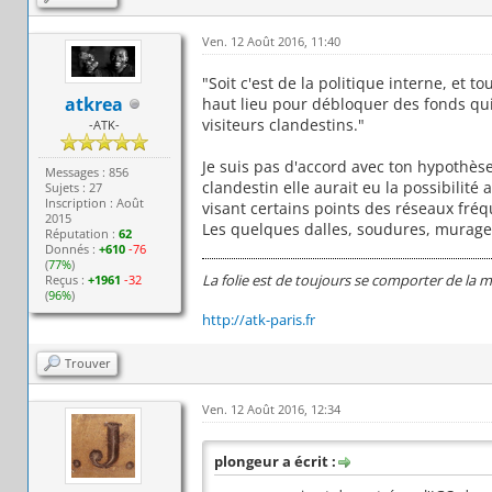
Ven. 12 Août 2016, 11:40
"Soit c'est de la politique interne, et
atkrea
haut lieu pour débloquer des fonds qui
visiteurs clandestins."
-ATK-
Je suis pas d'accord avec ton hypothèse,
Messages : 856
clandestin elle aurait eu la possibilit
Sujets : 27
Inscription : Août
visant certains points des réseaux fréq
2015
Les quelques dalles, soudures, murages
Réputation :
62
Donnés :
+610
-76
(
77%
)
La folie est de toujours se comporter de la 
Reçus :
+1961
-32
(
96%
)
http://atk-paris.fr
Trouver
Ven. 12 Août 2016, 12:34
plongeur a écrit :