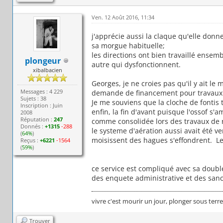
Ven. 12 Août 2016, 11:34
j'apprécie aussi la claque qu'elle donn
sa morgue habituelle;
les directions ont bien travaillé ensem
plongeur
autre qui dysfonctionnent.
xibalbacien
Georges, je ne croies pas qu'il y ait l
Messages : 4 229
demande de financement pour travaux
Sujets : 38
Je me souviens que la cloche de fontis t
Inscription : Juin
enfin, la fin d'avant puisque l'ossof s'
2008
Réputation :
247
comme consolidée lors des travaux de
Donnés :
+1315
-288
le systeme d'aération aussi avait été 
(
64%
)
moisissent des hagues s'effondrent. Le
Reçus :
+6221
-1564
(
59%
)
ce service est compliqué avec sa doubl
des enquete administrative et des sanct
vivre c'est mourir un jour, plonger sous terr
Trouver