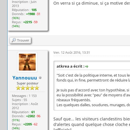
Inscription : Juin
On verra si ça diminue, si ça motive de
2013
Réputation :
105
Donnés :
+1988
-31
(
96%
)
Reçus :
+2215
-59
(
94%
)
Trouver
Ven. 12 Août 2016, 13:31
atkrea a écrit :
"Soit c'est de la politique interne, et to
Yannouuu
fonds qui, in fine, permettront de réduire l
Super posteur
Je suis pas d'accord avec ton hypothèse, si 
eu la possibilité avec "peu" de moyens d'av
Messages : 1 153
Sujets : 55
réseaux fréquentés.
Inscription : Août
Les quelques dalles, soudures, murages, d
2012
Réputation :
61
Donnés :
+2302
-96
Sauf que... les visiteurs clandestins b
(
91%
)
d'alertes quand quelque chose cloche et 
Reçus :
+2205
-62
(
94%
)
"officiels".