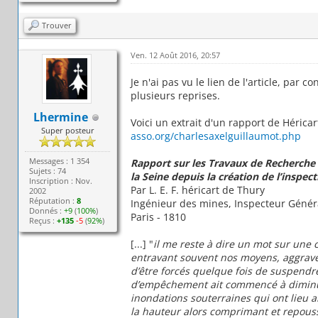
Trouver
Ven. 12 Août 2016, 20:57
Je n'ai pas vu le lien de l'article, par c
plusieurs reprises.
Lhermine
Voici un extrait d'un rapport de Hérica
Super posteur
asso.org/charlesaxelguillaumot.php
Messages : 1 354
Rapport sur les Travaux de Recherche 
Sujets : 74
la Seine depuis la création de l’inspec
Inscription : Nov.
Par L. E. F. héricart de Thury
2002
Réputation :
8
Ingénieur des mines, Inspecteur Génér
Donnés :
+9
(
100%
)
Paris - 1810
Reçus :
+135
-5
(
92%
)
[...] "
il me reste à dire un mot sur une 
entravant souvent nos moyens, aggrave l
d’être forcés quelque fois de suspendre
d’empêchement ait commencé à diminue
inondations souterraines qui ont lieu a
la hauteur alors comprimant et repous