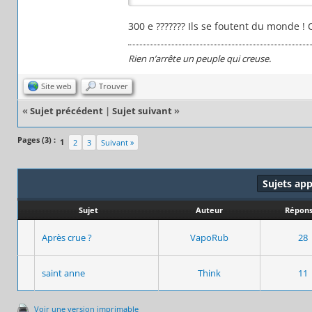
300 e ??????? Ils se foutent du monde ! 
Rien n’arrête un peuple qui creuse.
Site web
Trouver
«
Sujet précédent
|
Sujet suivant
»
Pages (3) :
1
2
3
Suivant »
Sujets ap
Sujet
Auteur
Répons
Après crue ?
VapoRub
28
saint anne
Think
11
Voir une version imprimable