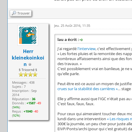
Trouver
Jeu. 25 Août 2016, 11:35
lau a écrit :
J'ai regardé
l'interview
, c'est effectivemen
Herr
« Les fortes pluies et la remontée des nap
kleinekoinkoi
nombreux affaissements ainsi que des font
n
des travaux. »
C'est possiblement vrai en banlieue, je ne v
§ Tricorné §
qu'elle parle.
Messages : 438
Peut-être est-ce aussi un moyen de justifi
Sujets : 7
crues sur la stabilité des carrières »
… stage
Inscription : Sep
2014
Elle y affirme aussi que l'IGC n'était pas a
Réputation :
36
Donnés :
+1587
-49
C'est faux, faux, faux.
(
94%
)
Reçus :
+1040
-40
Pour ceux qui aimeraient toucher deux mots
(
92%
)
lundi dans une intervention
« Les risques n
300€ la journée, un peu cher pour juste alle
EIVP/Ponts/archi (pour qui c'est gratuit) da