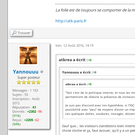
La folie est de toujours se comporter de la 
http://atk-paris.fr
Trouver
Ven. 12 Août 2016, 14:19
atkrea a écrit :
Yannouuu
Yannouuu a écrit :
Super posteur
atkrea a écrit :
Messages : 1 153
"Soit c'est de la politique interne, et tous les
Sujets : 55
permettront de réduire la présence de visiteurs
Inscription : Août
2012
Je suis pas d'accord avec ton hypothèse, si l'IGC
Réputation :
61
possibilité avec "peu" de moyens d'avoir un imp
Donnés :
+2302
-96
Les quelques dalles, soudures, murages, doivent
(
91%
)
Reçus :
+2205
-62
(
94%
)
Sauf que... les visiteurs clandestins bien int
chose cloche et ça, faut avouer, qu'il y a un pet