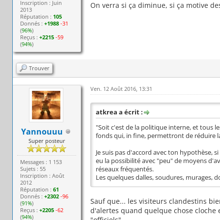
Inscription : Juin
On verra si ça diminue, si ça motive de
2013
Réputation :
105
Donnés :
+1988
-31
(
96%
)
Reçus :
+2215
-59
(
94%
)
Trouver
Ven. 12 Août 2016, 13:31
atkrea a écrit :
"Soit c'est de la politique interne, et to
Yannouuu
fonds qui, in fine, permettront de réduire l
Super posteur
Je suis pas d'accord avec ton hypothèse, si 
eu la possibilité avec "peu" de moyens d'av
Messages : 1 153
Sujets : 55
réseaux fréquentés.
Inscription : Août
Les quelques dalles, soudures, murages, d
2012
Réputation :
61
Donnés :
+2302
-96
Sauf que... les visiteurs clandestins b
(
91%
)
d'alertes quand quelque chose cloche et 
Reçus :
+2205
-62
(
94%
)
"officiels".