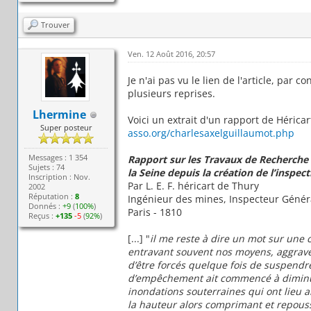
Trouver
Ven. 12 Août 2016, 20:57
Je n'ai pas vu le lien de l'article, par c
plusieurs reprises.
Lhermine
Voici un extrait d'un rapport de Hérica
Super posteur
asso.org/charlesaxelguillaumot.php
Messages : 1 354
Rapport sur les Travaux de Recherche 
Sujets : 74
la Seine depuis la création de l’inspec
Inscription : Nov.
Par L. E. F. héricart de Thury
2002
Réputation :
8
Ingénieur des mines, Inspecteur Génér
Donnés :
+9
(
100%
)
Paris - 1810
Reçus :
+135
-5
(
92%
)
[...] "
il me reste à dire un mot sur une 
entravant souvent nos moyens, aggrave l
d’être forcés quelque fois de suspendre
d’empêchement ait commencé à diminue
inondations souterraines qui ont lieu a
la hauteur alors comprimant et repous