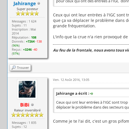
pour ceux qui ont des entrées a l'IGC donn
Jahirange
Super posteur
Ceux qui ont leur entrées à l'IGC sont 
que ça va déplacer le problème dans de
Messages : 1 624
Sujets : 11
grande fréquentation.
Inscription : Mai
2014
L'info que la crue n'a rien provoqué de p
Réputation :
108
Donnés :
+7264
-138
(
96%
)
Reçus :
+3246
-40
Au feu de la frontale, nous avons tous v
(
97%
)
Trouver
Ven. 12 Août 2016, 13:05
Jahirange a écrit :
Ceux qui ont leur entrées à l'IGC sont trop
BiBi
déplacer le problème dans des secteurs qui
Raleur invertébré
Comme je te l'ai dit, c'est un gros pifo
Messages : 1 835
Sujets : 12