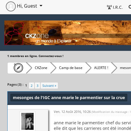
Hi, Guest
I.R.C.
1 membres en ligne. Connectez-vous !
CKZone
Camp de base
ALERTE !
mesong
Pages (3) :
1
2
3
Suivant »
mesonges de l'IGC anne marie le parmentier sur la crue
Ven. 12 Août 2016, 10:26
(Modification du message : 
anne marie le parmentier chef du servi
elle dit que les carrieres ont été inondé