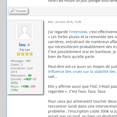
vivre c'est mourir un jour, plonger sous terr
Trouver
Mer. 24 Août 2016, 15:49
J'ai regardé
l'interview
, c'est effective
« Les fortes pluies et la remontée des
carrières, entraînant de nombreux affa
lau
qui nécessiteront probablement des tr
Pas Lao
C'est possiblement vrai en banlieue, je 
bien de Paris qu'elle parle.
Messages : 489
Sujets : 5
Peut-être est-ce aussi un moyen de just
Inscription : Juin
Influence des crues sur la stabilité des 
2014
Réputation :
89
sait…
Donnés :
+1637
-67
(
92%
)
Elle y affirme aussi que l'IGC n'était p
Reçus :
+1386
-208
(
73%
)
regardée ». C'est faux, faux, faux.
Pour ceux qui aimeraient toucher deux m
rencontrer lundi dans une interventio
problème : l'inscription coûte 300€ la jo
aurait pas un prof, ou bien un étudiant 