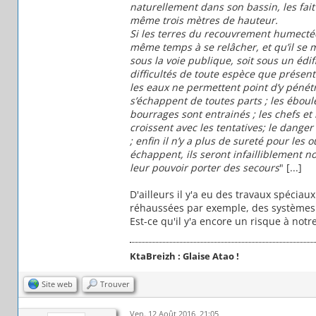
naturellement dans son bassin, les fait
même trois mètres de hauteur.
Si les terres du recouvrement humectées
même temps à se relâcher, et qu’il se m
sous la voie publique, soit sous un édi
difficultés de toute espèce que prése
les eaux ne permettent point d’y pénétre
s’échappent de toutes parts ; les éboul
bourrages sont entrainés ; les chefs et 
croissent avec les tentatives;
le danger 
; enfin il n’y a plus de sureté pour les
échappent, ils seront infailliblement n
leur pouvoir porter des secours
" [...]
D'ailleurs il y'a eu des travaux spéciau
réhaussées par exemple, des systèmes d
Est-ce qu'il y'a encore un risque à not
KtaBreizh : Glaise Atao !
Site web
Trouver
Ven. 12 Août 2016, 21:05