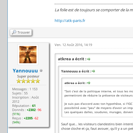
La folie est de toujours se comporter de la 
http://atk-paris.fr
Trouver
Ven. 12 Août 2016, 14:19
atkrea a écrit :
Yannouuu
Yannouuu a écrit :
Super posteur
atkrea a écrit :
Messages : 1 153
"Soit c'est de la politique interne, et tous les
Sujets : 55
permettront de réduire la présence de visiteurs
Inscription : Août
2012
Je suis pas d'accord avec ton hypothèse, si l'IGC
Réputation :
61
possibilité avec "peu" de moyens d'avoir un imp
Donnés :
+2302
-96
Les quelques dalles, soudures, murages, doivent
(
91%
)
Reçus :
+2205
-62
(
94%
)
Sauf que... les visiteurs clandestins bien int
chose cloche et ça, faut avouer, qu'il y a un pet