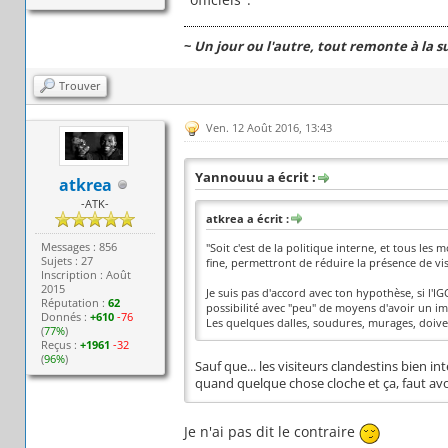
~
Un jour ou l'autre, tout remonte à la s
Trouver
Ven. 12 Août 2016, 13:43
Yannouuu a écrit :
atkrea
-ATK-
atkrea a écrit :
Messages : 856
"Soit c'est de la politique interne, et tous l
Sujets : 27
fine, permettront de réduire la présence de vis
Inscription : Août
2015
Je suis pas d'accord avec ton hypothèse, si l'IG
Réputation :
62
possibilité avec "peu" de moyens d'avoir un im
Donnés :
+610
-76
Les quelques dalles, soudures, murages, doive
(
77%
)
Reçus :
+1961
-32
(
96%
)
Sauf que... les visiteurs clandestins bien 
quand quelque chose cloche et ça, faut avoue
Je n'ai pas dit le contraire