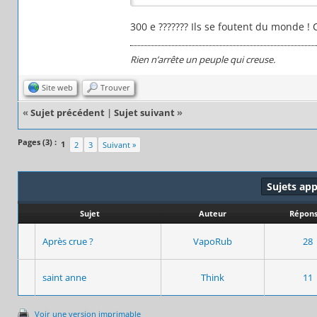
300 e ??????? Ils se foutent du monde ! 
Rien n’arrête un peuple qui creuse.
Site web
Trouver
«
Sujet précédent
|
Sujet suivant
»
Pages (3) :
1
2
3
Suivant »
Sujets ap
Sujet
Auteur
Répons
Après crue ?
VapoRub
28
saint anne
Think
11
Voir une version imprimable