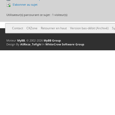
S’abonner au sujet
Utilisateur(s) parcourant ce sujet : 1 visiteur(s)
Contact
CKZone
Retourner en haut
Version bas-débit (Archivé)
Sy
Moteur
MyBB
, © 2002-2026
MyBB Group
.
Design By
AliReza_Tofighi
In
WhiteCrow Software Group
.