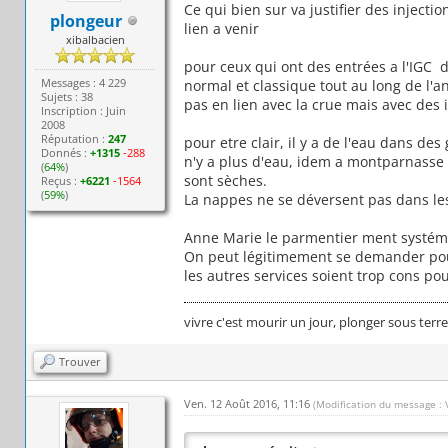
Ce qui bien sur va justifier des injectio
plongeur
lien a venir
xibalbacien
pour ceux qui ont des entrées a l'IGC d
Messages : 4 229
normal et classique tout au long de l'a
Sujets : 38
pas en lien avec la crue mais avec des i
Inscription : Juin
2008
Réputation :
247
pour etre clair, il y a de l'eau dans de
Donnés :
+1315
-288
n'y a plus d'eau, idem a montparnasse o
(
64%
)
sont sèches.
Reçus :
+6221
-1564
(
59%
)
La nappes ne se déversent pas dans les
Anne Marie le parmentier ment systé
On peut légitimement se demander pourq
les autres services soient trop cons p
vivre c'est mourir un jour, plonger sous terr
Trouver
Ven. 12 Août 2016, 11:16
(Modification du message : 