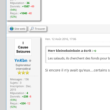
Réputation :
36
Donnés :
+1587
-49
(
94%
)
Reçus :
+1040
-40
(
92%
)
Site web
Trouver
Ven. 12 Août 2016, 17:06
Herr kleinekoinkoin a écrit :
Les salauds, ils cherchent des fonds pour b
YnKbn
Explorateur
intersidéral
Si encore il n'y avait qu'eux....certains
Messages : 136
Sujets : 3
Inscription : Dec.
2015
Réputation :
4
Donnés :
+238
-8
(
93%
)
Reçus :
+324
-12
(
92%
)