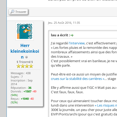
Trouver
Jeu. 25 Août 2016, 11:35
lau a écrit :
J'ai regardé
l'interview
, c'est effectivemen
Herr
« Les fortes pluies et la remontée des nap
kleinekoinkoi
nombreux affaissements ainsi que des font
n
des travaux. »
C'est possiblement vrai en banlieue, je ne v
§ Tricorné §
qu'elle parle.
Messages : 438
Peut-être est-ce aussi un moyen de justifi
Sujets : 7
crues sur la stabilité des carrières »
… stage
Inscription : Sep
2014
Elle y affirme aussi que l'IGC n'était pas a
Réputation :
36
Donnés :
+1587
-49
C'est faux, faux, faux.
(
94%
)
Reçus :
+1040
-40
Pour ceux qui aimeraient toucher deux mots
(
92%
)
lundi dans une intervention
« Les risques n
300€ la journée, un peu cher pour juste alle
EIVP/Ponts/archi (pour qui c'est gratuit) da