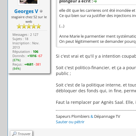
plongeur a écrit :
Georges V
elle dit que les carrieres ont été inondée et 
Ce qui bien sur va justifier des injections in
stagiaire chez 52 sur le
web
(...)
Messages : 2 127
Anne Marie le parmentier ment systémati
Sujets : 18
On peut légitimement se demander pourquo
Inscription : Nov.
2013
Réputation :
106
Si c'est vrai et qu'il y a intention coupab
Donnés :
+1016
-67
(
87%
)
Reçus :
+4681
-381
Soit c'est politico-financier, et ça a p
(
84%
)
public ;
Soit c'est de la politique interne, et 
débloquer des fonds qui, in fine, perme
Faut la remplacer par Agnès Saal. Elle, i
Sapeurs Plombiers
&
Dépannage TV
Sauter ou pétrir
Trouver