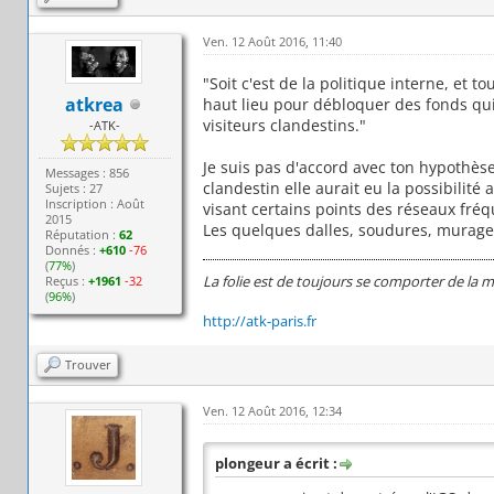
Ven. 12 Août 2016, 11:40
"Soit c'est de la politique interne, et
atkrea
haut lieu pour débloquer des fonds qui
visiteurs clandestins."
-ATK-
Je suis pas d'accord avec ton hypothèse,
Messages : 856
clandestin elle aurait eu la possibilit
Sujets : 27
Inscription : Août
visant certains points des réseaux fréq
2015
Les quelques dalles, soudures, murages
Réputation :
62
Donnés :
+610
-76
(
77%
)
La folie est de toujours se comporter de la 
Reçus :
+1961
-32
(
96%
)
http://atk-paris.fr
Trouver
Ven. 12 Août 2016, 12:34
plongeur a écrit :