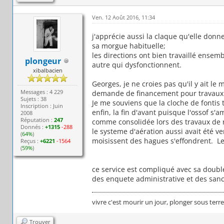
Ven. 12 Août 2016, 11:34
j'apprécie aussi la claque qu'elle donn
sa morgue habituelle;
les directions ont bien travaillé ensem
plongeur
autre qui dysfonctionnent.
xibalbacien
Georges, je ne croies pas qu'il y ait l
Messages : 4 229
demande de financement pour travaux
Sujets : 38
Je me souviens que la cloche de fontis t
Inscription : Juin
enfin, la fin d'avant puisque l'ossof s'
2008
Réputation :
247
comme consolidée lors des travaux de
Donnés :
+1315
-288
le systeme d'aération aussi avait été 
(
64%
)
moisissent des hagues s'effondrent. Le
Reçus :
+6221
-1564
(
59%
)
ce service est compliqué avec sa doubl
des enquete administrative et des sanct
vivre c'est mourir un jour, plonger sous terr
Trouver