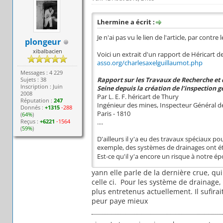
Lhermine a écrit :
Je n'ai pas vu le lien de l'article, par contr
plongeur
xibalbacien
Voici un extrait d'un rapport de Héricart d
asso.org/charlesaxelguillaumot.php
Messages : 4 229
Sujets : 38
Rapport sur les Travaux de Recherche et 
Inscription : Juin
Seine depuis la création de l’inspection g
2008
Par L. E. F. héricart de Thury
Réputation :
247
Ingénieur des mines, Inspecteur Général de
Donnés :
+1315
-288
Paris - 1810
(
64%
)
Reçus :
+6221
-1564
....
(
59%
)
D'ailleurs il y'a eu des travaux spéciaux po
exemple, des systèmes de drainages ont été
Est-ce qu'il y'a encore un risque à notre é
yann elle parle de la dernière crue, qui
celle ci. Pour les système de drainage
plus entretenus actuellement. Il sufira
peur paye mieux