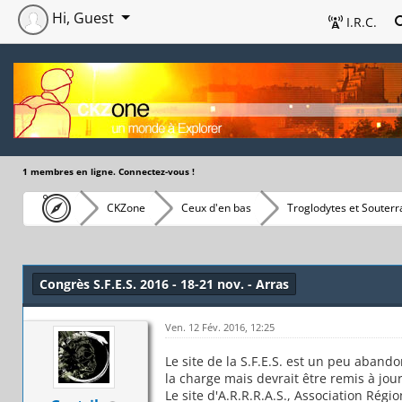
Hi, Guest
I.R.C.
1 membres en ligne. Connectez-vous !
CKZone
Ceux d'en bas
Troglodytes et Souterr
Congrès S.F.E.S. 2016 - 18-21 nov. - Arras
Ven. 12 Fév. 2016, 12:25
Le site de la S.F.E.S. est un peu aband
la charge mais devrait être remis à jo
Le site d'A.R.R.R.A.S., Association Ré