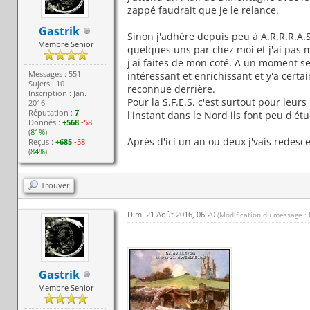
zappé faudrait que je le relance.
Gastrik
Sinon j'adhère depuis peu à A.R.R.R.A.S.
Membre Senior
quelques uns par chez moi et j'ai pas 
j'ai faites de mon coté. A un moment s
Messages : 551
intéressant et enrichissant et y'a certai
Sujets : 10
reconnue derrière.
Inscription : Jan.
Pour la S.F.E.S. c'est surtout pour leur
2016
Réputation :
7
l'instant dans le Nord ils font peu d'étu
Donnés :
+568
-58
(
81%
)
Après d'ici un an ou deux j'vais redesce
Reçus :
+685
-58
(
84%
)
Trouver
Dim. 21 Août 2016, 06:20
(Modification du message :
Gastrik
Membre Senior