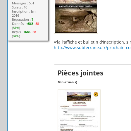
Messages : 551
Sujets : 10
Inscription : Jan.
2016
Réputation :
7
Donnés :
+568
-58
(
81%
)
Reçus :
+685
-58
(
84%
)
V'la l'affiche et bulletin d'inscription,
http://www.subterranea.fr/prochain-
Pièces jointes
Miniature(s)