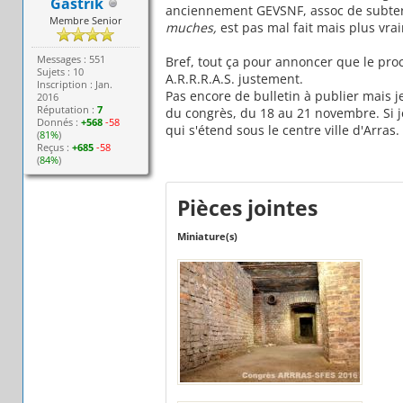
Gastrik
anciennement GEVSNF, assoc de subterr
Membre Senior
muches,
est pas mal fait mais plus vra
Messages : 551
Bref, tout ça pour annoncer que le proc
Sujets : 10
A.R.R.R.A.S. justement.
Inscription : Jan.
Pas encore de bulletin à publier mais j
2016
Réputation :
7
du congrès, du 18 au 21 novembre. Si j
Donnés :
+568
-58
qui s'étend sous le centre ville d'Arras.
(
81%
)
Reçus :
+685
-58
(
84%
)
Pièces jointes
Miniature(s)