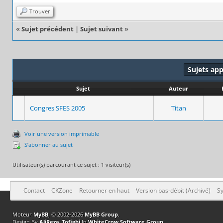
Trouver
«
Sujet précédent
|
Sujet suivant
»
Sujets ap
Sujet
Auteur
Congres SFES 2005
Titan
Voir une version imprimable
S’abonner au sujet
Utilisateur(s) parcourant ce sujet : 1 visiteur(s)
Contact
CKZone
Retourner en haut
Version bas-débit (Archivé)
Sy
Moteur
MyBB
, © 2002-2026
MyBB Group
.
Design By
AliReza_Tofighi
In
WhiteCrow Software Group
.