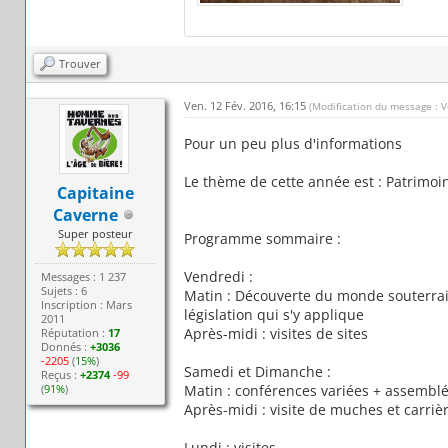
Trouver
Ven. 12 Fév. 2016, 16:15
(Modification du message : V
Pour un peu plus d'informations
Le thème de cette année est : Patrimoin
Capitaine
Caverne
Super posteur
Programme sommaire :
Vendredi :
Messages : 1 237
Sujets : 6
Matin : Découverte du monde souterrain 
Inscription : Mars
législation qui s'y applique
2011
Après-midi : visites de sites
Réputation :
17
Donnés :
+3036
-2205
(
15%
)
Samedi et Dimanche :
Reçus :
+2374
-99
(
91%
)
Matin : conférences variées + assemblé
Après-midi : visite de muches et carriè
Lundi : visites