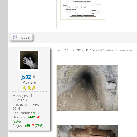
Trouver
Lun. 27 Fév. 2017, 11:16
(Modification du message : L
js02
Membre
Messages : 51
Sujets : 8
Inscription : Fév.
2014
Réputation :
1
Donnés :
+442
-41
(
83%
)
Reçus :
+59
-7
(
78%
)