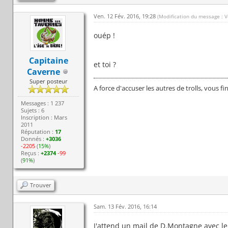
Ven. 12 Fév. 2016, 19:28
(Modification du message : V
ouép !
Capitaine
et toi ?
Caverne
Super posteur
A force d'accuser les autres de trolls, vous fi
Messages : 1 237
Sujets : 6
Inscription : Mars
2011
Réputation :
17
Donnés :
+3036
-2205
(
15%
)
Reçus :
+2374
-99
(
91%
)
Trouver
Sam. 13 Fév. 2016, 16:14
J'attend un mail de D.Montagne avec le