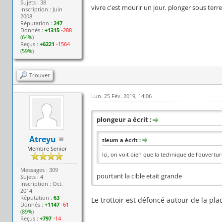
Sujets : 38
vivre c'est mourir un jour, plonger sous terr
Inscription : Juin
2008
Réputation :
247
Donnés :
+1315
-288
(
64%
)
Reçus :
+6221
-1564
(
59%
)
Trouver
Lun. 25 Fév. 2019, 14:06
plongeur a écrit :
Atreyu
tieum a écrit :
Membre Senior
Ici, on voit bien que la technique de l'ouvertur
Messages : 309
pourtant la cible etait grande
Sujets : 4
Inscription : Oct.
2014
Réputation :
63
Le trottoir est défoncé autour de la pl
Donnés :
+1147
-61
(
89%
)
Reçus :
+797
-14