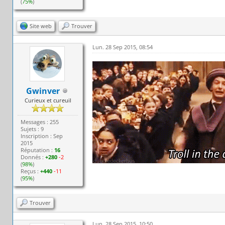
(
75%
)
Site web
Trouver
Lun. 28 Sep 2015, 08:54
Gwinver
Curieux et cureuil
Messages : 255
Sujets : 9
Inscription : Sep
2015
Réputation :
16
Donnés :
+280
-2
(
98%
)
Reçus :
+440
-11
(
95%
)
Trouver
Lun. 28 Sep 2015, 10:50