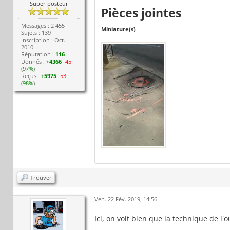
Super posteur
Pièces jointes
Messages : 2 455
Miniature(s)
Sujets : 139
Inscription : Oct.
2010
Réputation :
116
Donnés :
+4366
-45
(
97%
)
Reçus :
+5975
-53
(
98%
)
Trouver
Ven. 22 Fév. 2019, 14:56
Ici, on voit bien que la technique de l'