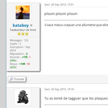
Sam. 26 Sep 2015, 13:51
ploum ploum ploum
kataboy
Il vaut mieux craquer une allumette que dire
Talabardeur de fond
Messages : 122
Sujets : 2
Inscription : Sep
2014
Réputation :
2
Donnés :
+175
-1
(
98%
)
Reçus :
+149
-14
(
82%
)
Trouver
Sam. 26 Sep 2015, 14:18
Tu as tenté de tagguer que les plaques 