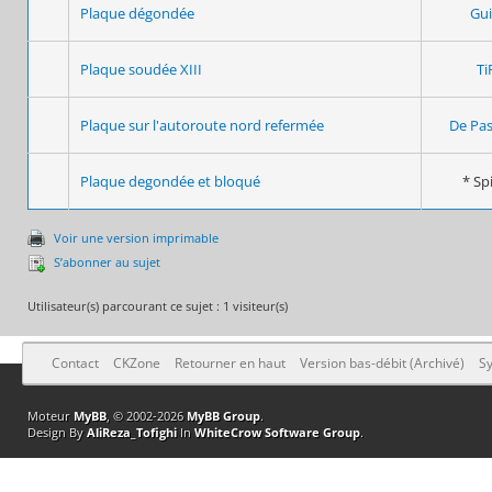
Plaque dégondée
Gui
Plaque soudée XIII
Ti
Plaque sur l'autoroute nord refermée
De Pas
Plaque degondée et bloqué
* Spi
Voir une version imprimable
S’abonner au sujet
Utilisateur(s) parcourant ce sujet : 1 visiteur(s)
Contact
CKZone
Retourner en haut
Version bas-débit (Archivé)
Sy
Moteur
MyBB
, © 2002-2026
MyBB Group
.
Design By
AliReza_Tofighi
In
WhiteCrow Software Group
.