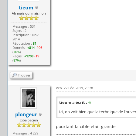
tieum
Ah mais oui mais non
Messages : 531
Sujets : 2
Inscription : Nov.
2014
Réputation :
31
Donnés :
+814
-106
(
76%
)
Reçus :
+1708
-19
(
97%
)
Trouver
Ven. 22 Fév. 2019, 23:28
tieum a écrit :
Ici, on voit bien que la technique de l'ouve
plongeur
xibalbacien
pourtant la cible etait grande
Messages : 4 229