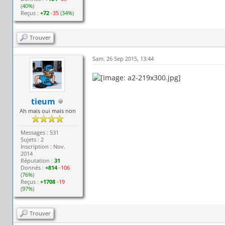
(
40%
)
Reçus :
+72
-35
(
34%
)
Trouver
Sam. 26 Sep 2015, 13:44
tieum
Ah mais oui mais non
Messages : 531
Sujets : 2
Inscription : Nov.
2014
Réputation :
31
Donnés :
+814
-106
(
76%
)
Reçus :
+1708
-19
(
97%
)
Trouver