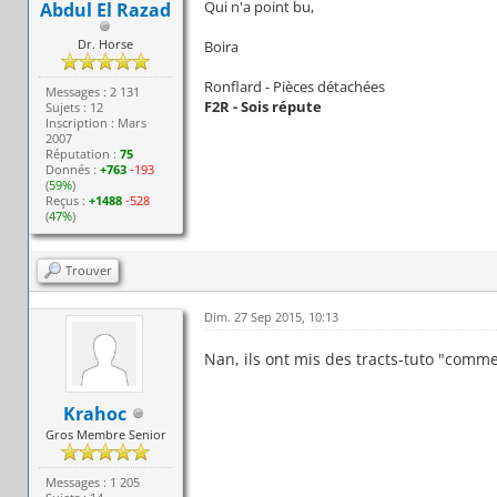
Qui n'a point bu,
Abdul El Razad
Dr. Horse
Boira
Ronflard - Pièces détachées
Messages : 2 131
F2R - Sois répute
Sujets : 12
Inscription : Mars
2007
Réputation :
75
Donnés :
+763
-193
(
59%
)
Reçus :
+1488
-528
(
47%
)
Trouver
Dim. 27 Sep 2015, 10:13
Nan, ils ont mis des tracts-tuto "comm
Krahoc
Gros Membre Senior
Messages : 1 205