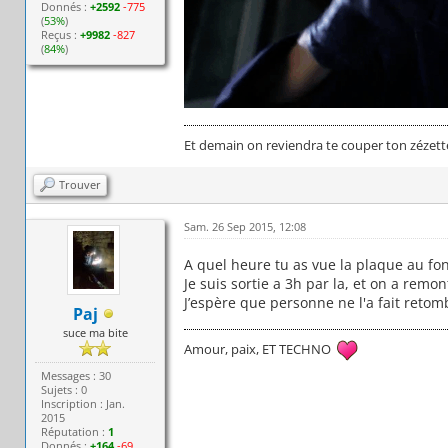
Donnés :
+2592
-775
(
53%
)
Reçus :
+9982
-827
(
84%
)
Et demain on reviendra te couper ton zézett
Trouver
Sam. 26 Sep 2015, 12:08
A quel heure tu as vue la plaque au fon
Je suis sortie a 3h par la, et on a remon
J’espère que personne ne l'a fait retom
Paj
suce ma bite
Amour, paix, ET TECHNO
Messages : 30
Sujets : 0
Inscription : Jan.
2015
Réputation :
1
Donnés :
+164
-69