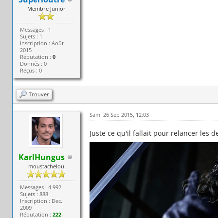
Membre Junior
Messages : 1
Sujets : 1
Inscription : Août
2015
Réputation :
0
Donnés : 0
Reçus : 0
Trouver
Sam. 26 Sep 2015, 12:03
Juste ce qu'il fallait pour relancer les d
KarlHungus
moustachelou
Messages : 4 992
Sujets : 888
Inscription : Dec.
2009
Réputation :
222