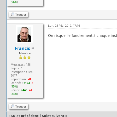
(
96%
)
Trouver
Lun. 25 Fév. 2019, 17:16
On risque l'effondrement à chaque inst
Francis
Membre
Messages : 158
Sujets : 1
Inscription : Sep
2017
Réputation :
-8
Donnés :
+133
-3
(
95%
)
Reçus :
+448
-41
(
83%
)
Trouver
«
Sujet précédent
|
Sujet suivant
»