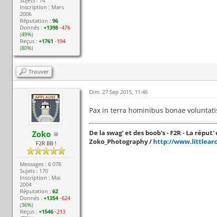
Sujets : 14
Inscription : Mars
2006
Réputation :
96
Donnés :
+1398
-476
(
49%
)
Reçus :
+1761
-194
(
80%
)
Trouver
Dim. 27 Sep 2015, 11:46
Pax in terra hominibus bonae voluntati
De la swag' et des boob's - F2R - La réput' c
Zoko
Zoko_Photography /
http://www.littlear
F2R BB !
Messages : 6 078
Sujets : 170
Inscription : Mai
2004
Réputation :
62
Donnés :
+1354
-624
(
36%
)
Reçus :
+1546
-213