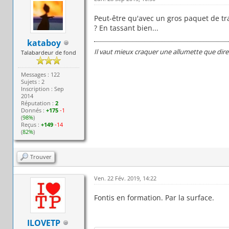
Peut-être qu'avec un gros paquet de tra
? En tassant bien...
kataboy
Il vaut mieux craquer une allumette que dire
Talabardeur de fond
Messages : 122
Sujets : 2
Inscription : Sep
2014
Réputation :
2
Donnés :
+175
-1
(
98%
)
Reçus :
+149
-14
(
82%
)
Trouver
Ven. 22 Fév. 2019, 14:22
Fontis en formation. Par la surface.
ILOVETP