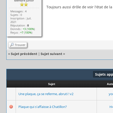
Membre Junior
Toujours aussi drôle de voir l'état de l
Messages : 4
Sujets : 0
Inscription : Juil.
2021
Réputation :
0
Donnés :
+3
(
100%
)
Reçus :
+7
(
100%
)
Trouver
«
Sujet précédent
|
Sujet suivant
»
Sujets ap
Sujet
Aut
Une plaque, ça se referme, abruti ! v2
y
Plaque qui s'affaisse à Chatillon?
H4