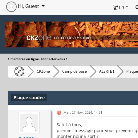
Hi, Guest
I.R.C.
1 membres en ligne. Connectez-vous !
CKZone
Camp de base
ALERTE !
Plaque
Plaque soudée
Mer. 27 Nov. 2024, 14:31
Salut à tous,
premier message pour vous prévenir qu
monter pour y sortir.