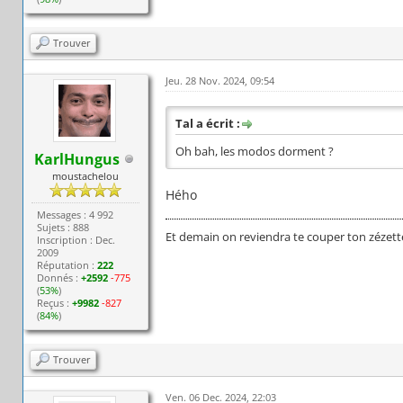
Trouver
Jeu. 28 Nov. 2024, 09:54
Tal a écrit :
Oh bah, les modos dorment ?
KarlHungus
moustachelou
Hého
Messages : 4 992
Sujets : 888
Et demain on reviendra te couper ton zézett
Inscription : Dec.
2009
Réputation :
222
Donnés :
+2592
-775
(
53%
)
Reçus :
+9982
-827
(
84%
)
Trouver
Ven. 06 Dec. 2024, 22:03