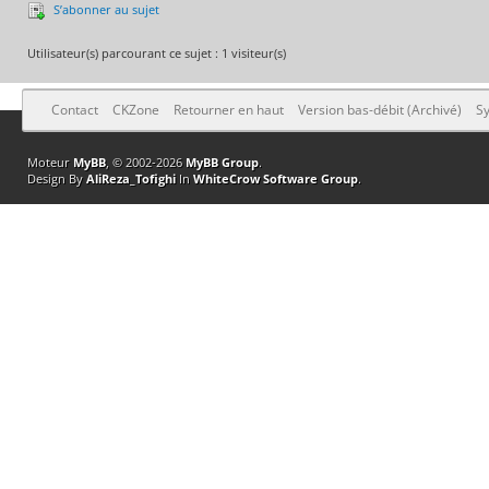
S’abonner au sujet
Utilisateur(s) parcourant ce sujet : 1 visiteur(s)
Contact
CKZone
Retourner en haut
Version bas-débit (Archivé)
Sy
Moteur
MyBB
, © 2002-2026
MyBB Group
.
Design By
AliReza_Tofighi
In
WhiteCrow Software Group
.