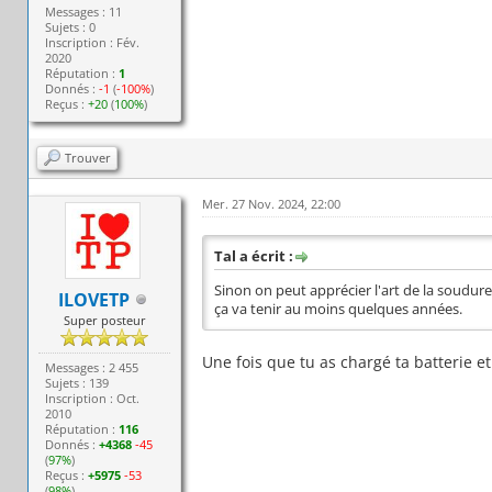
Messages : 11
Sujets : 0
Inscription : Fév.
2020
Réputation :
1
Donnés :
-1
(
-100%
)
Reçus :
+20
(
100%
)
Trouver
Mer. 27 Nov. 2024, 22:00
Tal a écrit :
Sinon on peut apprécier l'art de la soudure 
ILOVETP
ça va tenir au moins quelques années.
Super posteur
Une fois que tu as chargé ta batterie et
Messages : 2 455
Sujets : 139
Inscription : Oct.
2010
Réputation :
116
Donnés :
+4368
-45
(
97%
)
Reçus :
+5975
-53
(
98%
)