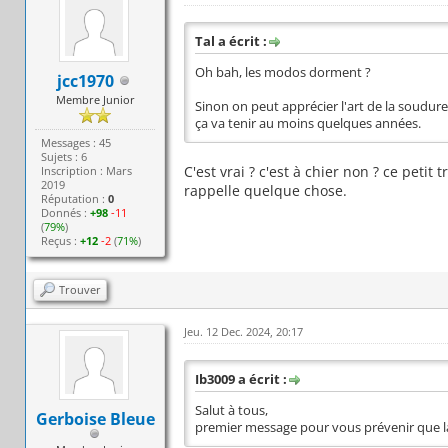
Tal a écrit :
Oh bah, les modos dorment ?
jcc1970
Membre Junior
Sinon on peut apprécier l'art de la soudure 
ça va tenir au moins quelques années.
Messages : 45
Sujets : 6
C'est vrai ? c'est à chier non ? ce pet
Inscription : Mars
2019
rappelle quelque chose.
Réputation :
0
Donnés :
+98
-11
(
79%
)
Reçus :
+12
-2
(
71%
)
Trouver
Jeu. 12 Dec. 2024, 20:17
Ib3009 a écrit :
Salut à tous,
Gerboise Bleue
premier message pour vous prévenir que la