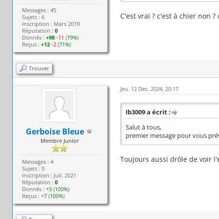
Messages : 45
C'est vrai ? c'est à chier non
Sujets : 6
Inscription : Mars 2019
Réputation :
0
Donnés :
+98
-11
(
79%
)
Reçus :
+12
-2
(
71%
)
Trouver
Jeu. 12 Dec. 2024, 20:17
Ib3009 a écrit :
Salut à tous,
Gerboise Bleue
premier message pour vous préve
Membre Junior
Toujours aussi drôle de voir l
Messages : 4
Sujets : 0
Inscription : Juil. 2021
Réputation :
0
Donnés :
+3
(
100%
)
Reçus :
+7
(
100%
)