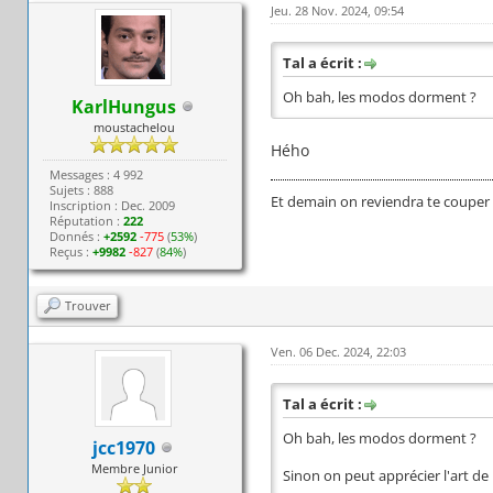
Jeu. 28 Nov. 2024, 09:54
Tal a écrit :
Oh bah, les modos dorment ?
KarlHungus
moustachelou
Hého
Messages : 4 992
Sujets : 888
Et demain on reviendra te couper 
Inscription : Dec. 2009
Réputation :
222
Donnés :
+2592
-775
(
53%
)
Reçus :
+9982
-827
(
84%
)
Trouver
Ven. 06 Dec. 2024, 22:03
Tal a écrit :
Oh bah, les modos dorment ?
jcc1970
Membre Junior
Sinon on peut apprécier l'art de 