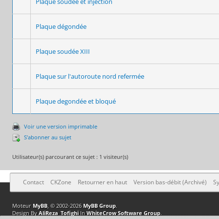
Plaque soudée et injection
Plaque dégondée
Plaque soudée XIII
Plaque sur l'autoroute nord refermée
Plaque degondée et bloqué
Voir une version imprimable
S’abonner au sujet
Utilisateur(s) parcourant ce sujet : 1 visiteur(s)
Contact
CKZone
Retourner en haut
Version bas-débit (Archivé)
Sy
Moteur
MyBB
, © 2002-2026
MyBB Group
.
Design By
AliReza_Tofighi
In
WhiteCrow Software Group
.