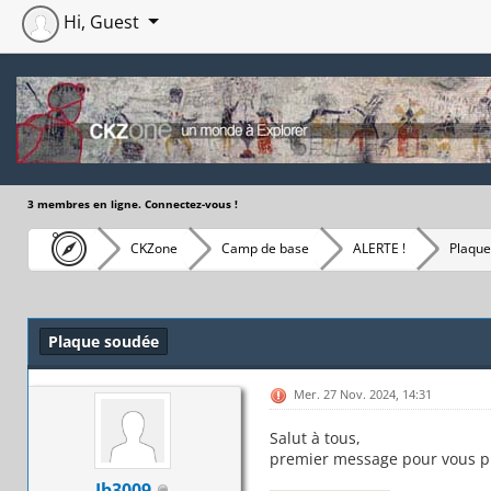
Hi, Guest
3 membres en ligne. Connectez-vous !
CKZone
Camp de base
ALERTE !
Plaque
Moyenne : 0 (0 vote(s))
1
2
3
4
5
Plaque soudée
Mer. 27 Nov. 2024, 14:31
Salut à tous,
premier message pour vous pré
Ib3009