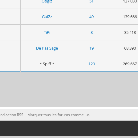
Otigiz
51
137 030
GuiZz
49
139 666
TiPi
8
35 418
De Pas Sage
19
68 390
* Spiff *
120
269 667
ndication RSS
Marquer tous les forums comme lus