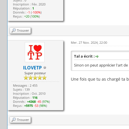
Sujets : 0
Inscription : Fév. 2020
Réputation :
1
Donnés :
-1
(
-100%
)
Reçus :
+20
(
100%
)
Trouver
Mer. 27 Nov. 2024, 22:00
Tal a écrit :
Sinon on peut apprécier l'art de 
ILOVETP
Super posteur
Une fois que tu as chargé ta b
Messages : 2 455
Sujets : 139
Inscription : Oct. 2010
Réputation :
116
Donnés :
+4368
-45
(
97%
)
Reçus :
+5975
-53
(
98%
)
Trouver