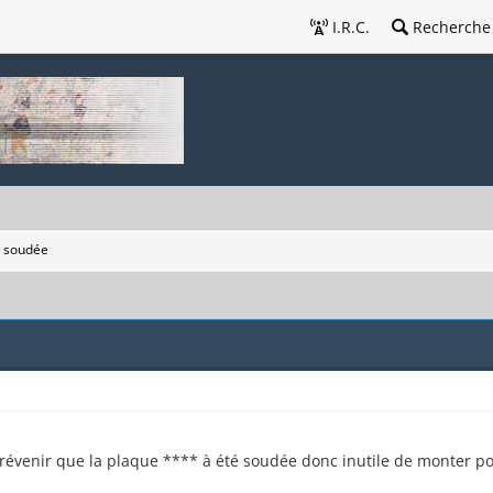
I.R.C.
Recherche
 soudée
venir que la plaque **** à été soudée donc inutile de monter pou