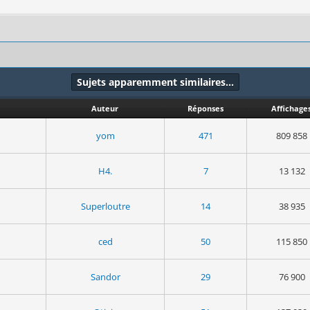
Sujets apparemment similaires…
Auteur
Réponses
Affichage
yom
471
809 858
H4.
7
13 132
Superloutre
14
38 935
ced
50
115 850
Sandor
29
76 900