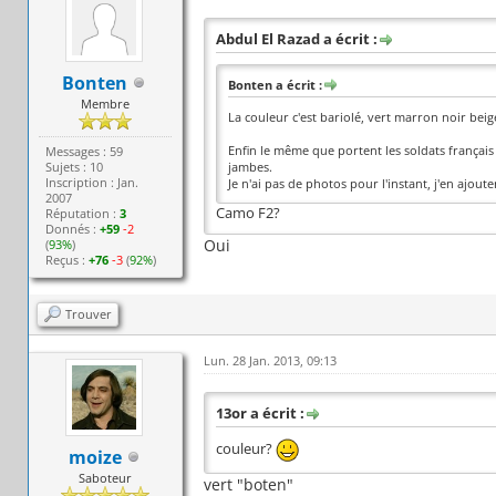
Abdul El Razad a écrit :
Bonten
Bonten a écrit :
Membre
La couleur c'est bariolé, vert marron noir beige
Enfin le même que portent les soldats français 
Messages : 59
Sujets : 10
jambes.
Inscription : Jan.
Je n'ai pas de photos pour l'instant, j'en ajouter
2007
Camo F2?
Réputation :
3
Donnés :
+59
-2
Oui
(
93%
)
Reçus :
+76
-3
(
92%
)
Trouver
Lun. 28 Jan. 2013, 09:13
13or a écrit :
couleur?
moize
Saboteur
vert "boten"