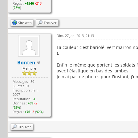
Reçus :
+1546
-213
(
75%
)
Site web
Trouver
Dim. 27 Jan. 2013, 21:13
La couleur c'est bariolé, vert marron no
).
Bonten
Enfin le même que portent les soldats 
Membre
avec l'élastique en bas des jambes.
Je n'ai pas de photos pour l'instant, j'en
Messages : 59
Sujets : 10
Inscription : Jan.
2007
Réputation :
3
Donnés :
+59
-2
(
93%
)
Reçus :
+76
-3
(
92%
)
Trouver