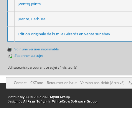
[vente] Joints
[Vente] Carbure
Edition originale de l'Emile Gérards en vente sur ebay
Voir une version imprimable
S’abonner au sujet
Utilisateur(s) parcourant ce sujet : 1 visiteur(s)
Contact
CKZone
Retourner en haut
Version bas-débit (Archivé)
Sy
Moteur
MyBB
, © 2002-2026
MyBB Group
.
Design By
AliReza_Tofighi
In
WhiteCrow Software Group
.