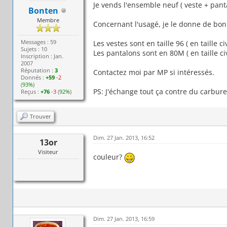
Je vends l'ensemble neuf ( veste + pant
Bonten
Membre
Concernant l'usagé, je le donne de bon c
Messages : 59
Les vestes sont en taille 96 ( en taille ci
Sujets : 10
Les pantalons sont en 80M ( en taille civ
Inscription : Jan.
2007
Réputation :
3
Contactez moi par MP si intéressés.
Donnés :
+59
-2
(
93%
)
PS: J'échange tout ça contre du carbure,
Reçus :
+76
-3
(
92%
)
Trouver
Dim. 27 Jan. 2013, 16:52
13or
Visiteur
couleur?
Dim. 27 Jan. 2013, 16:59