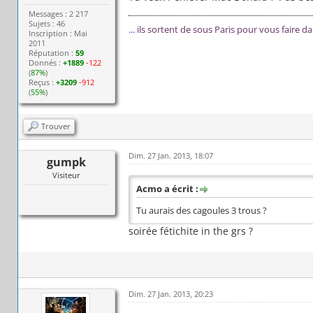
Messages : 2 217
Sujets : 46
...
ils sortent de sous Paris pour vous faire d
Inscription : Mai
2011
Réputation :
59
Donnés :
+1889
-122
(
87%
)
Reçus :
+3209
-912
(
55%
)
Trouver
Dim. 27 Jan. 2013, 18:07
gumpk
Visiteur
Acmo a écrit :
Tu aurais des cagoules 3 trous ?
soirée fétichite in the grs ?
Dim. 27 Jan. 2013, 20:23