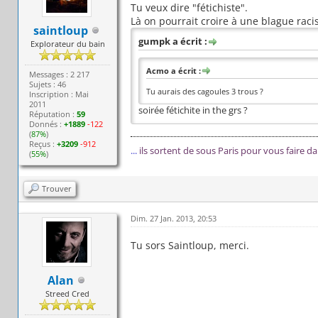
Tu veux dire "fétichiste".
Là on pourrait croire à une blague racist
saintloup
gumpk a écrit :
Explorateur du bain
Acmo a écrit :
Messages : 2 217
Sujets : 46
Tu aurais des cagoules 3 trous ?
Inscription : Mai
2011
soirée fétichite in the grs ?
Réputation :
59
Donnés :
+1889
-122
(
87%
)
Reçus :
+3209
-912
...
ils sortent de sous Paris pour vous faire d
(
55%
)
Trouver
Dim. 27 Jan. 2013, 20:53
Tu sors Saintloup, merci.
Alan
Streed Cred