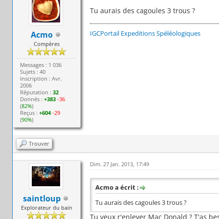
Tu aurais des cagoules 3 trous ?
IGCPortail
Expeditions Spéléologiques
Acmo
Compères
Messages : 1 036
Sujets : 40
Inscription : Avr.
2006
Réputation :
32
Donnés :
+383
-36
(
82%
)
Reçus :
+604
-29
(
90%
)
Trouver
Dim. 27 Jan. 2013, 17:49
Acmo a écrit :
saintloup
Tu aurais des cagoules 3 trous ?
Explorateur du bain
Tu veux r'enlever Mac Donald ? T'as bes