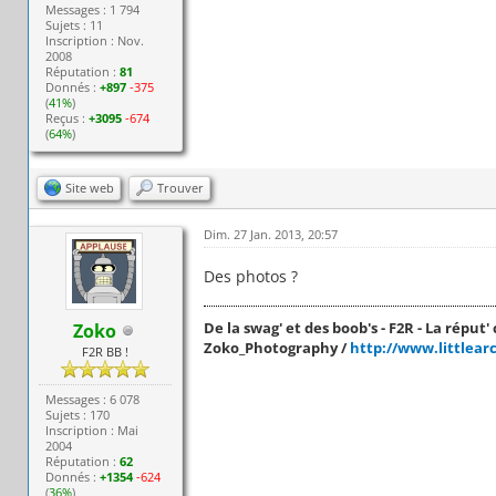
Messages : 1 794
Sujets : 11
Inscription : Nov.
2008
Réputation :
81
Donnés :
+897
-375
(
41%
)
Reçus :
+3095
-674
(
64%
)
Site web
Trouver
Dim. 27 Jan. 2013, 20:57
Des photos ?
De la swag' et des boob's - F2R - La réput' c
Zoko
Zoko_Photography /
http://www.littlear
F2R BB !
Messages : 6 078
Sujets : 170
Inscription : Mai
2004
Réputation :
62
Donnés :
+1354
-624
(
36%
)