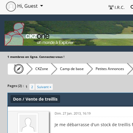
Hi, Guest
I.R.C.
1 membres en ligne. Connectez-vous !
CKZone
Camp de base
Petites Annonces
Pages (2) :
1
2
Suivant »
Don / Vente de treillis
Dim. 27 Jan. 2013, 16:19
Je me débarrasse d'un stock de treillis