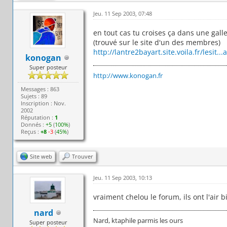
Jeu. 11 Sep 2003, 07:48
en tout cas tu croises ça dans une galler
(trouvé sur le site d'un des membres)
http://lantre2bayart.site.voila.fr/lesit.
konogan
Super posteur
http://www.konogan.fr
Messages : 863
Sujets : 89
Inscription : Nov.
2002
Réputation :
1
Donnés :
+5
(
100%
)
Reçus :
+8
-3
(
45%
)
Site web
Trouver
Jeu. 11 Sep 2003, 10:13
vraiment chelou le forum, ils ont l'air b
nard
Nard, ktaphile parmis les ours
Super posteur