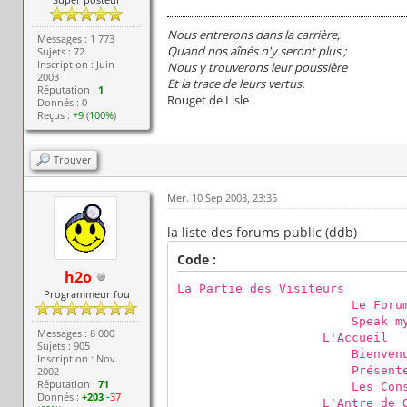
Nous entrerons dans la carrière,
Messages : 1 773
Quand nos aînés n'y seront plus ;
Sujets : 72
Inscription : Juin
Nous y trouverons leur poussière
2003
Et la trace de leurs vertus.
Réputation :
1
Rouget de Lisle
Donnés : 0
Reçus :
+9
(
100%
)
Trouver
Mer. 10 Sep 2003, 23:35
la liste des forums public (ddb)
Code :
h2o
La Partie des Visiteurs
Programmeur fou
Le Forum Les Gran
Speak my lang
Messages : 8 000
L'Accueil
Sujets : 905
Bienvenu
Inscription : Nov.
Présentez-v
2002
Réputation :
71
Les Conseils au
Donnés :
+203
-37
L'Antre de Queen O