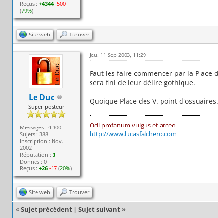
Reçus :
+4344
-500
(
79%
)
Site web
Trouver
Jeu. 11 Sep 2003, 11:29
Faut les faire commencer par la Place des
sera fini de leur délire gothique.
Le Duc
Quoique Place des V. point d'ossuaires
Super posteur
Odi profanum vulgus et arceo
Messages : 4 300
http://www.lucasfalchero.com
Sujets : 388
Inscription : Nov.
2002
Réputation :
3
Donnés : 0
Reçus :
+26
-17
(
20%
)
Site web
Trouver
«
Sujet précédent
|
Sujet suivant
»