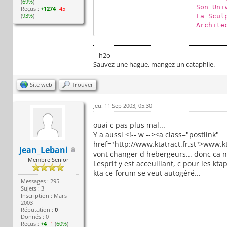
(
69%
)
Son Unive
Reçus :
+1274
-45
(
93%
)
La Sculptu
Architecture Gothi
Le Fanzi
Discussions Géné
La disc
-- h2o
Le Bar
Sauvez une hague, mangez un cataphile.
Le Ba
Faites de beaux C
Site web
Trouver
La Fermeture des
Insomni
Jeu. 11 Sep 2003, 05:30
Les Poèmes et les 
Les Poèmes d'Aut
ouai c pas plus mal...
Les Poème
Y a aussi <!-- w --><a class="postlink"
Une touche de douce
href="http://www.ktatract.fr.st">www.kta
Textes d'auteurs
Jean_Lebani
vont changer d hebergeurs... donc ca n
Les récit
Membre Senior
Histoire écrite 
Lesprit y est acceuillant, c pour les kt
La Musique
kta ce forum se veut autogéré...
The Cur
Messages : 295
Sujets : 3
Les Groupes que 
Inscription : Mars
Les Groupes que vo
2003
Les Découvertes 
Réputation :
0
Donnés : 0
Les photos de c
Reçus :
+4
-1
(
60%
)
Les textes des 