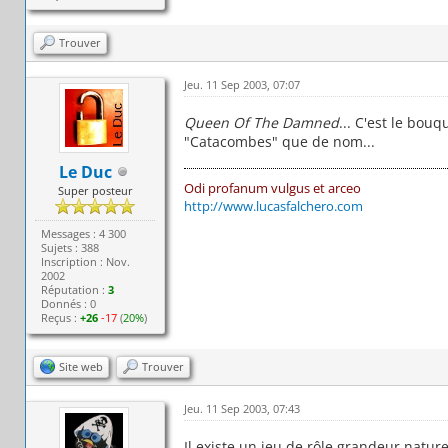
Les Concer
Vous écoutez quoi au m
Trouver
Les Images, les Film
Les Dessi
Jeu. 11 Sep 2003, 07:07
Les imag
Vos Dessins et vos 
Queen Of The Damned
... C'est le bou
Les Films et Fe
"Catacombes" que de nom...
Les Livr
Les Jeux
Le Duc
Les jeu
Odi profanum vulgus et arceo
Super posteur
Les Liens
http://www.lucasfalchero.com
Les lien
Les Sondage
Messages : 4 300
Sujets : 388
Les Sonda
Inscription : Nov.
Les Coups de Gu
2002
Ici, ca ra
Réputation :
3
Donnés : 0
Reçus :
+26
-17
(
20%
)
Site web
Trouver
Jeu. 11 Sep 2003, 07:43
Il existe un jeu de rôle grandeur nat