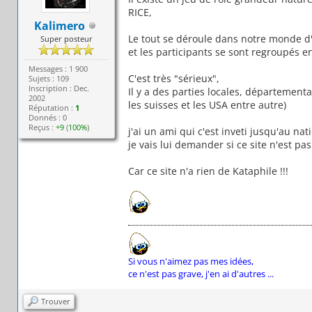
RICE,
Kalimero
Le tout se déroule dans notre monde d'
Super posteur
et les participants se sont regroupés e
Messages : 1 900
C'est très "sérieux",
Sujets : 109
Inscription : Dec.
Il y a des parties locales, département
2002
les suisses et les USA entre autre)
Réputation :
1
Donnés : 0
Reçus :
+9
(
100%
)
j'ai un ami qui c'est inveti jusqu'au nat
je vais lui demander si ce site n'est pa
Car ce site n'a rien de Kataphile !!!
Si vous n'aimez pas mes idées,
ce n'est pas grave, j'en ai d'autres ...
Trouver