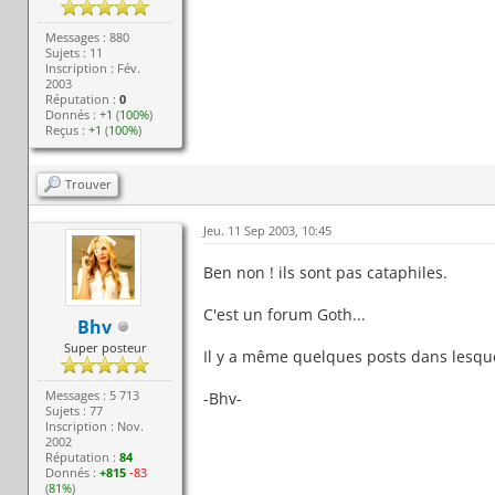
Messages : 880
Sujets : 11
Inscription : Fév.
2003
Réputation :
0
Donnés :
+1
(
100%
)
Reçus :
+1
(
100%
)
Trouver
Jeu. 11 Sep 2003, 10:45
Ben non ! ils sont pas cataphiles.
C'est un forum Goth...
Bhv
Super posteur
Il y a même quelques posts dans lesque
Messages : 5 713
-Bhv-
Sujets : 77
Inscription : Nov.
2002
Réputation :
84
Donnés :
+815
-83
(
81%
)