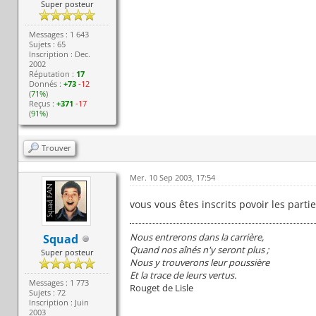
Super posteur
Messages : 1 643
Sujets : 65
Inscription : Dec.
2002
Réputation :
17
Donnés :
+73
-12
(
71%
)
Reçus :
+371
-17
(
91%
)
Trouver
Mer. 10 Sep 2003, 17:54
vous vous êtes inscrits povoir les parti
Nous entrerons dans la carrière,
Squad
Quand nos aînés n'y seront plus ;
Super posteur
Nous y trouverons leur poussière
Et la trace de leurs vertus.
Messages : 1 773
Rouget de Lisle
Sujets : 72
Inscription : Juin
2003