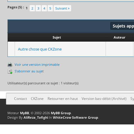
Pages (5) :
1
2
3
4
5
Suivant »
Sujets ap
Sujet
Auteur
Autre chose que CKZone
Voir une version imprimable
S’abonner au sujet
Utilisateur(s) parcourant ce sujet : 1 visiteur(s)
Contact
CKZone
Retourner en haut
Version bas-débit (Archivé)
Sy
Moteur
MyBB
, © 2002-2026
MyBB Group
.
Design By
AliReza_Tofighi
In
WhiteCrow Software Group
.