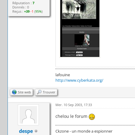
Réputation :
7
Donnés : 0
Reçus :
+39
-1
(
95%
)
lafouine
http://www.cyberkata.org/
Site web
Trouver
Mer. 10 Sep 2003, 17:33
chelou le forum
despe
Ckzone - un monde a espionner