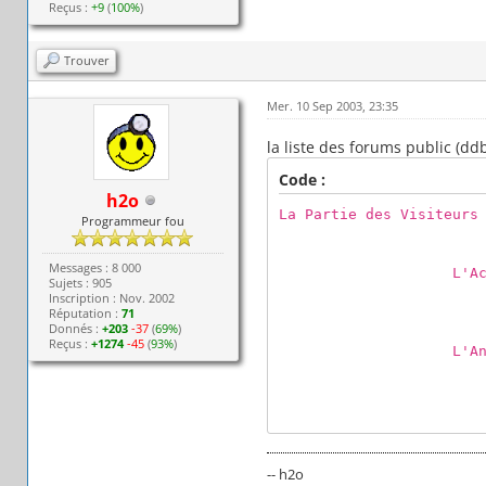
Reçus :
+9
(
100%
)
Trouver
Mer. 10 Sep 2003, 23:35
la liste des forums public (dd
Code :
h2o
La Partie des Visiteurs
Programmeur fou
Le Forum Les 
Speak my 
Messages : 8 000
L'Accue
Sujets : 905
Bienve
Inscription : Nov. 2002
Présente
Réputation :
71
Donnés :
+203
-37
(
69%
)
Les Conseil
Reçus :
+1274
-45
(
93%
)
L'Antre de Que
Son Uni
La Scul
Architecture 
Le Fan
Discussions 
La di
-- h2o