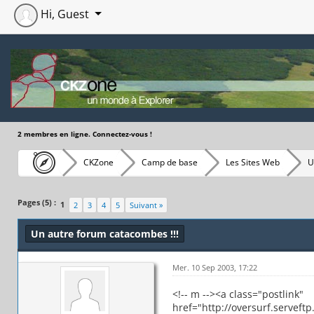
Hi, Guest
2 membres en ligne. Connectez-vous !
CKZone
Camp de base
Les Sites Web
U
Moyenne : 0 (0 vote(s))
1
2
3
4
5
Pages (5) :
1
2
3
4
5
Suivant »
Un autre forum catacombes !!!
Mer. 10 Sep 2003, 17:22
<!-- m --><a class="postlink"
href="http://oversurf.serveft