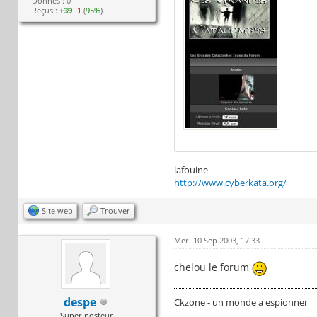
Donnés : 0
Reçus :
+39
-1
(
95%
)
lafouine
http://www.cyberkata.org/
Site web
Trouver
Mer. 10 Sep 2003, 17:33
chelou le forum
despe
Ckzone - un monde a espionner
Super posteur