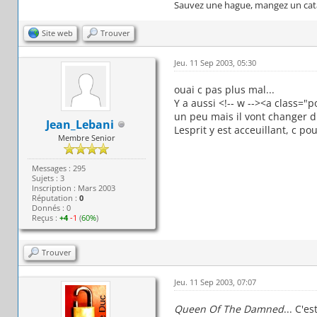
Le Ba
Sauvez une hague, mangez un cata
Le B
Faites de bea
Site web
Trouver
La Fermeture
Insom
Jeu. 11 Sep 2003, 05:30
Les Poèmes et
Les Poèmes d
ouai c pas plus mal...
Les Poè
Y a aussi <!-- w --><a class="p
Une touche de d
un peu mais il vont changer d
Textes d'aut
Jean_Lebani
Lesprit y est acceuillant, c p
Les réc
Membre Senior
Histoire écr
La Musi
The C
Messages : 295
Sujets : 3
Les Groupes 
Inscription : Mars 2003
Les Groupes q
Réputation :
0
Les Découver
Donnés : 0
Reçus :
+4
-1
(
60%
)
Les photos 
Les textes 
Les Con
Trouver
Vous écoutez quo
Les Images, les
Les Des
Jeu. 11 Sep 2003, 07:07
Les im
Vos Dessins et 
Queen Of The Damned
... C'e