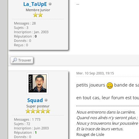
...
La_TaUpE
Membre Junior
Messages : 28
Sujets : 3
Inscription : Jan. 2003
Réputation :
0
Donnés : 0
Reçus : 0
Trouver
Mer. 10 Sep 2003, 19:15
petits joueurs
bande de sa
en tout cas, leur forum est to
Squad
Super posteur
Nous entrerons dans la carrière,
Quand nos aînés n'y seront plus ;
Messages : 1 773
Nous y trouverons leur poussière
Sujets : 72
Inscription : Juin 2003
Et la trace de leurs vertus.
Réputation :
1
Rouget de Lisle
Donnés : 0