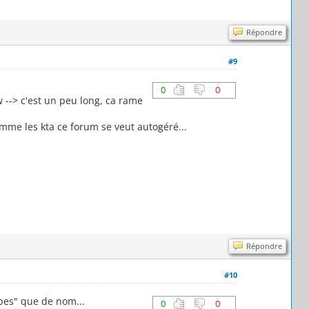
Répondre
#9
0
0
w --> c'est un peu long, ca rame
comme les kta ce forum se veut autogéré...
Répondre
.
#10
bes" que de nom...
0
0