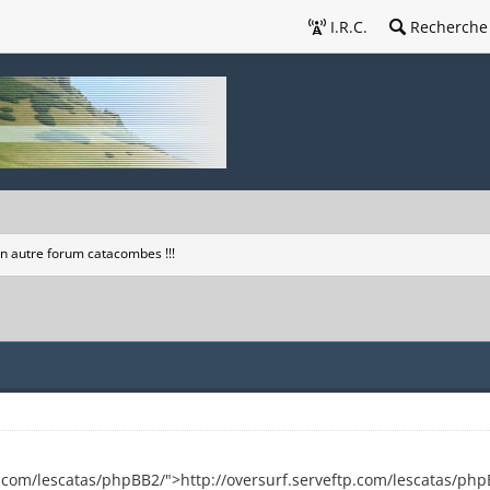
I.R.C.
Recherche
n autre forum catacombes !!!
p.com/lescatas/phpBB2/">http://oversurf.serveftp.com/lescatas/php