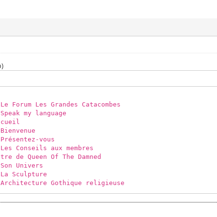
b)
Grandes Catacombes
language
il
nue
z-vous
s aux membres
en Of The Damned
vers
pture
Gothique religieuse
zine
Générales
scu