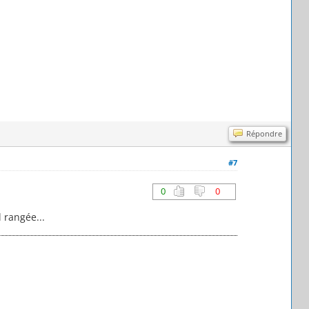
Répondre
#7
0
0
 rangée...