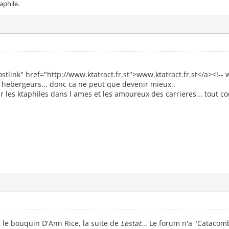
r
phile.
ar
ux CAUCHEMARS
 des Catacombes
nie
 les Histoires
'Auteurs Connus
mes
ostlink" href="http://www.ktatract.fr.st">www.ktatract.fr.st</a><!-- 
ouceur dans la nuit
 hebergeurs... donc ca ne peut que devenir mieux..
eurs inconnus
our les ktaphiles dans l ames et les amoureux des carrieres... tout 
its
ite a plusieurs
que
ure
que vous aimez
ue vous n'aimez pas
tes Musicales
de concerts
des chansons
certs
i au moment de pianoter votre clavier..
 Films et les Livres
sins
ages
vos Peintures Personnelles
st le bouquin D'Ann Rice, la suite de
Lestat
... Le forum n'a "Catacom