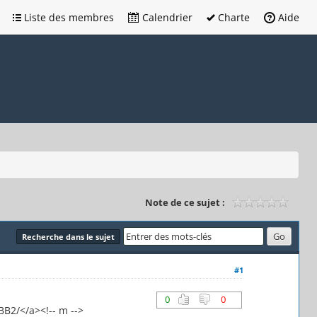
Liste des membres
Calendrier
Charte
Aide
Note de ce sujet :
Recherche dans le sujet
#1
0
0
BB2/</a><!-- m -->