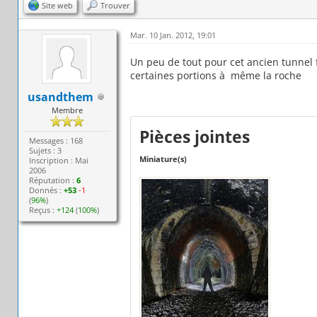
Site web
Trouver
Mar. 10 Jan. 2012, 19:01
Un peu de tout pour cet ancien tunnel fe
certaines portions à même la roche
usandthem
Membre
Pièces jointes
Messages : 168
Sujets : 3
Miniature(s)
Inscription : Mai
2006
Réputation :
6
Donnés :
+53
-1
(
96%
)
Reçus :
+124
(
100%
)