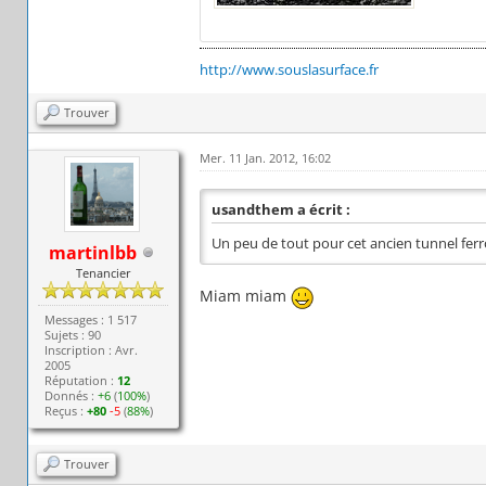
http://www.souslasurface.fr
Trouver
Mer. 11 Jan. 2012, 16:02
usandthem a écrit :
Un peu de tout pour cet ancien tunnel ferro
martinlbb
Tenancier
Miam miam
Messages : 1 517
Sujets : 90
Inscription : Avr.
2005
Réputation :
12
Donnés :
+6
(
100%
)
Reçus :
+80
-5
(
88%
)
Trouver