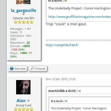
H a écrit :
The Underbelly Project - Conor Harrington
la_gargouille
http://www.graffitiartmagazine.com/index..
Catastar des 90's
Trop "coule" à mon gout.
Messages : 1 391
Sujets : 9
Inscription : Nov.
2002
Réputation :
22
http://cataphile.free.fr
Donnés :
+3070
-1338
(
39%
)
Reçus :
+1041
-77
(
86%
)
Site web
Trouver
Dim. 22 Jan. 2012, 21:02
martinlbb a écrit :
Alan
H a écrit :
Streed Cred
The Underbelly Project - Conor Harrington