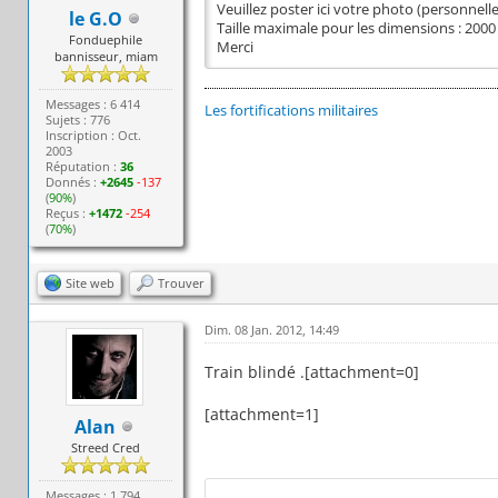
Veuillez poster ici votre photo (personnel
le G.O
Taille maximale pour les dimensions : 2000
Fonduephile
Merci
bannisseur, miam
Messages : 6 414
Les fortifications militaires
Sujets : 776
Inscription : Oct.
2003
Réputation :
36
Donnés :
+2645
-137
(
90%
)
Reçus :
+1472
-254
(
70%
)
Site web
Trouver
Dim. 08 Jan. 2012, 14:49
Train blindé .[attachment=0]
[attachment=1]
Alan
Streed Cred
Messages : 1 794