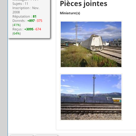
Pièces jointes
Sujets : 11
Inscription : Nov.
2008
Miniature(s)
Réputation :
81
Donnés :
+897
-375
(
41%
)
Reçus :
+3095
-674
(
64%
)