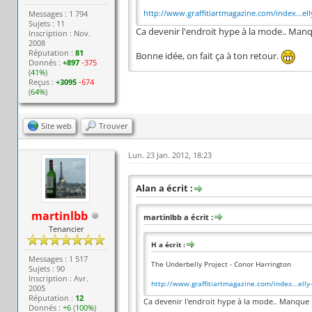
http://www.graffitiartmagazine.com/index...ell
Messages : 1 794
Sujets : 11
Ca devenir l'endroit hype à la mode.. Manqu
Inscription : Nov.
2008
Réputation :
81
Bonne idée, on fait ça à ton retour.
Donnés :
+897
-375
(
41%
)
Reçus :
+3095
-674
(
64%
)
Site web
Trouver
Lun. 23 Jan. 2012, 18:23
Alan a écrit :
martinlbb
martinlbb a écrit :
Tenancier
H a écrit :
Messages : 1 517
The Underbelly Project - Conor Harrington
Sujets : 90
Inscription : Avr.
http://www.graffitiartmagazine.com/index...elly-
2005
Réputation :
12
Ca devenir l'endroit hype à la mode.. Manque p
Donnés :
+6
(
100%
)