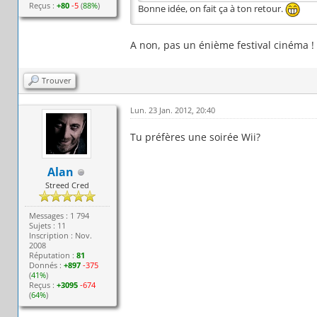
Reçus :
+80
-5
(
88%
)
Bonne idée, on fait ça à ton retour.
A non, pas un énième festival cinéma !
Trouver
Lun. 23 Jan. 2012, 20:40
Tu préfères une soirée Wii?
Alan
Streed Cred
Messages : 1 794
Sujets : 11
Inscription : Nov.
2008
Réputation :
81
Donnés :
+897
-375
(
41%
)
Reçus :
+3095
-674
(
64%
)