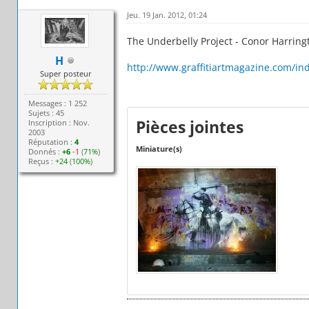
Jeu. 19 Jan. 2012, 01:24
The Underbelly Project - Conor Harring
H
http://www.graffitiartmagazine.com/inde
Super posteur
Messages : 1 252
Sujets : 45
Pièces jointes
Inscription : Nov.
2003
Réputation :
4
Miniature(s)
Donnés :
+6
-1
(
71%
)
Reçus :
+24
(
100%
)