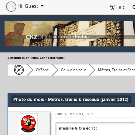
Hi, Guest
I.R.C.
2 membres en ligne. Connectez-vous !
CKZone
Ceux d'en haut
Métros, Trains et Rés
Photo du mois - Métros, trains & réseaux (janvier 2012)
Sam. 31 Dec. 2011, 18:53
mess_le G.O a écrit :