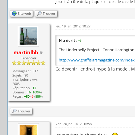
Je suis à côté de la plaque...et c'est le cas de l
Site web
Trouver
Jeu. 19 Jan. 2012, 10:27
H a écrit :
The Underbelly Project - Conor Harrington
martinlbb
Tenancier
http://www.graffitiartmagazine.com/index..
Ca devenir l'endroit hype à la mode.. M
Messages : 1 517
Sujets : 90
Inscription : Avr.
2005
Réputation :
12
Donnés :
+6
(
100%
)
Reçus :
+80
-5
(
88%
)
Trouver
Ven. 20 Jan. 2012, 16:58