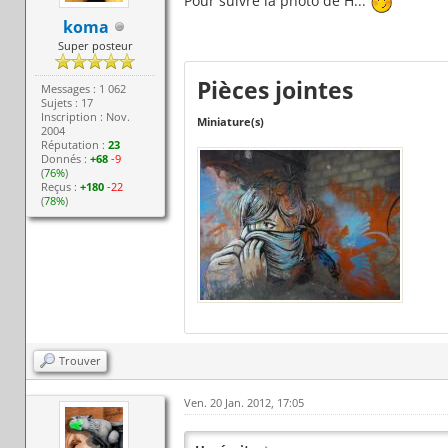
Pour suivre la photo de H...
koma
Super posteur
Pièces jointes
Messages : 1 062
Sujets : 17
Inscription : Nov.
Miniature(s)
2004
Réputation :
23
Donnés :
+68
-9
(
76%
)
Reçus :
+180
-22
(
78%
)
Trouver
Ven. 20 Jan. 2012, 17:05