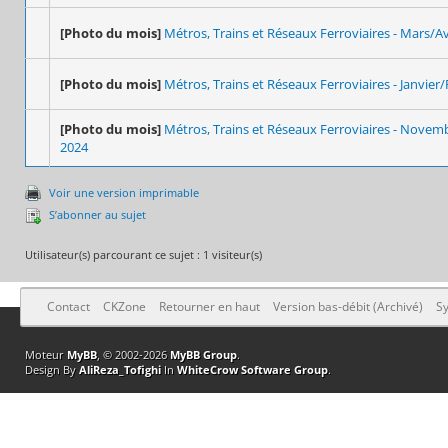
[Photo du mois]
Métros, Trains et Réseaux Ferroviaires - Mars/Av
[Photo du mois]
Métros, Trains et Réseaux Ferroviaires - Janvier/
[Photo du mois]
Métros, Trains et Réseaux Ferroviaires - Nove
2024
Voir une version imprimable
S’abonner au sujet
Utilisateur(s) parcourant ce sujet : 1 visiteur(s)
Contact
CKZone
Retourner en haut
Version bas-débit (Archivé)
Sy
Moteur
MyBB
, © 2002-2026
MyBB Group
.
Design By
AliReza_Tofighi
In
WhiteCrow Software Group
.