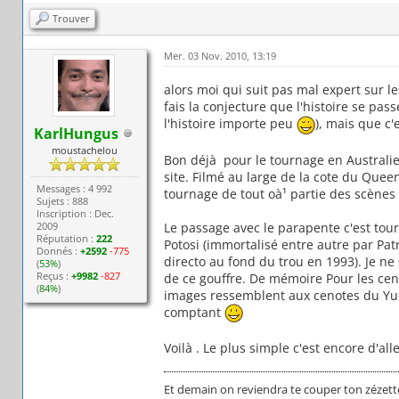
Trouver
Mer. 03 Nov. 2010, 13:19
alors moi qui suit pas mal expert sur le
fais la conjecture que l'histoire se p
l'histoire importe peu
), mais que c'
KarlHungus
moustachelou
Bon déjà pour le tournage en Australie 
site. Filmé au large de la cote du Queen
Messages : 4 992
tournage de tout oà¹ partie des scène
Sujets : 888
Inscription : Dec.
Le passage avec le parapente c'est tou
2009
Réputation :
222
Potosi (immortalisé entre autre par Pa
Donnés :
+2592
-775
directo au fond du trou en 1993). Je ne
(
53%
)
Reçus :
+9982
-827
de ce gouffre. De mémoire Pour les ceno
(
84%
)
images ressemblent aux cenotes du Yuc
comptant
Voilà . Le plus simple c'est encore d'alle
Et demain on reviendra te couper ton zézett