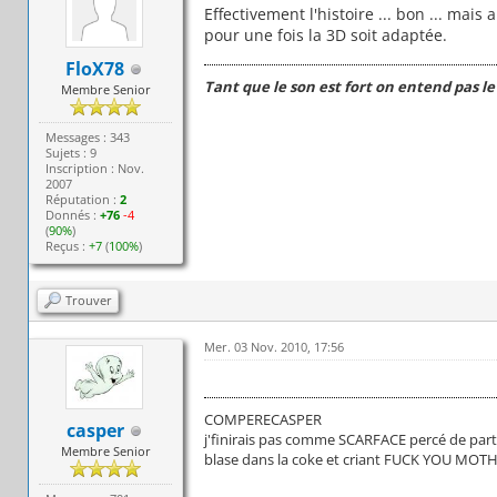
Effectivement l'histoire ... bon ... mais
pour une fois la 3D soit adaptée.
FloX78
Tant que le son est fort on entend pas le
Membre Senior
Messages : 343
Sujets : 9
Inscription : Nov.
2007
Réputation :
2
Donnés :
+76
-4
(
90%
)
Reçus :
+7
(
100%
)
Trouver
Mer. 03 Nov. 2010, 17:56
COMPERECASPER
casper
j'finirais pas comme SCARFACE percé de part
Membre Senior
blase dans la coke et criant FUCK YOU MO