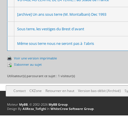
[archive] Un ans sous terre (M. Montalbani) Dec 1993
Sous terre, les vestiges du Brest d'avant
Même sous terre nous ne seront pas à l'abris
Voir une version imprimable
S’abonner au sujet
Utilisateur(s) parcourant ce sujet : 1 visiteur(s)
Contact
CKZone
Retourner en haut
Version bas-débit (Archivé)
Sy
Moteur
MyBB
, © 2002-2026
MyBB Group
.
Design By
AliReza_Tofighi
In
WhiteCrow Software Group
.