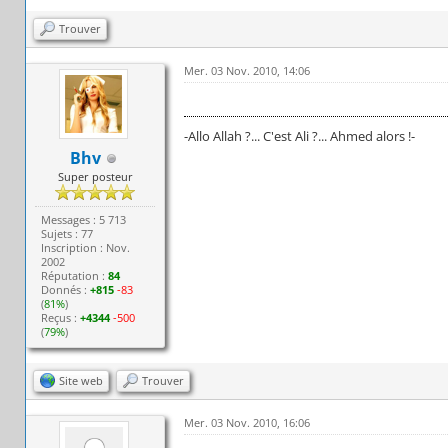
Trouver
Mer. 03 Nov. 2010, 14:06
-Allo Allah ?... C'est Ali ?... Ahmed alors !-
Bhv
Super posteur
Messages : 5 713
Sujets : 77
Inscription : Nov.
2002
Réputation :
84
Donnés :
+815
-83
(
81%
)
Reçus :
+4344
-500
(
79%
)
Site web
Trouver
Mer. 03 Nov. 2010, 16:06