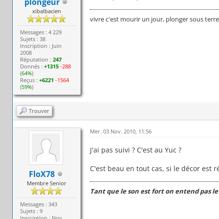
plongeur
xibalbacien
vivre c'est mourir un jour, plonger sous terr
Messages : 4 229
Sujets : 38
Inscription : Juin
2008
Réputation :
247
Donnés :
+1315
-288
(
64%
)
Reçus :
+6221
-1564
(
59%
)
Trouver
Mer. 03 Nov. 2010, 11:56
J'ai pas suivi ? C'est au Yuc ?
C'est beau en tout cas, si le décor est r
FloX78
Membre Senior
Tant que le son est fort on entend pas le
Messages : 343
Sujets : 9
Inscription : Nov.