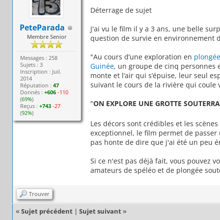
Déterrage de sujet
PeteParada
J'ai vu le film il y a 3 ans, une belle 
Membre Senior
question de survie en environnement d
"Au cours d’une exploration en
plongée
Messages : 258
Sujets : 3
Guinée
, un groupe de cinq personnes 
Inscription : Juil.
monte et l’air qui s’épuise, leur seul e
2014
suivant le cours de la rivière qui coule
Réputation :
47
Donnés :
+606
-110
(
69%
)
"
ON EXPLORE UNE GROTTE SOUTERRA
Reçus :
+743
-27
(
92%
)
Les décors sont crédibles et les scène
exceptionnel, le film permet de passer 
pas honte de dire que j'ai été un peu ém
Si ce n'est pas déjà fait, vous pouvez v
amateurs de spéléo et de plongée sout
Trouver
«
Sujet précédent
|
Sujet suivant
»