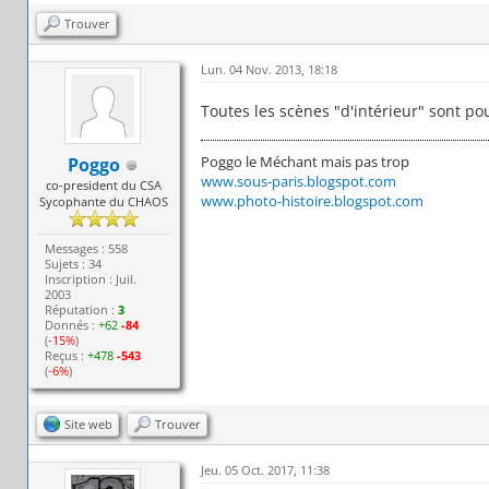
Trouver
Lun. 04 Nov. 2013, 18:18
Toutes les scènes "d'intérieur" sont po
Poggo le Méchant mais pas trop
Poggo
www.sous-paris.blogspot.com
co-president du CSA
www.photo-histoire.blogspot.com
Sycophante du CHAOS
Messages : 558
Sujets : 34
Inscription : Juil.
2003
Réputation :
3
Donnés :
+62
-84
(
-15%
)
Reçus :
+478
-543
(
-6%
)
Site web
Trouver
Jeu. 05 Oct. 2017, 11:38