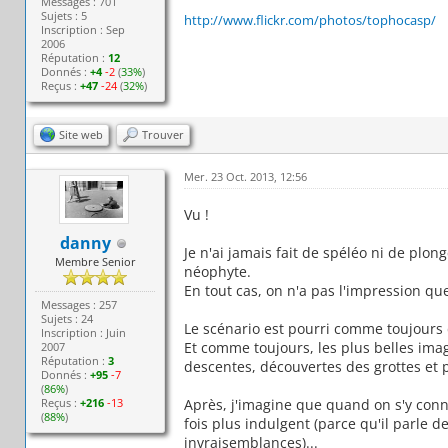
Messages : 701
Sujets : 5
http://www.flickr.com/photos/tophocasp/
Inscription : Sep
2006
Réputation :
12
Donnés :
+4
-2
(
33%
)
Reçus :
+47
-24
(
32%
)
Site web
Trouver
Mer. 23 Oct. 2013, 12:56
Vu !
danny
Je n'ai jamais fait de spéléo ni de plo
Membre Senior
néophyte.
En tout cas, on n'a pas l'impression que
Messages : 257
Sujets : 24
Le scénario est pourri comme toujours
Inscription : Juin
Et comme toujours, les plus belles ima
2007
Réputation :
3
descentes, découvertes des grottes et
Donnés :
+95
-7
(
86%
)
Reçus :
+216
-13
Après, j'imagine que quand on s'y conna
(
88%
)
fois plus indulgent (parce qu'il parle 
invraisemblances)...