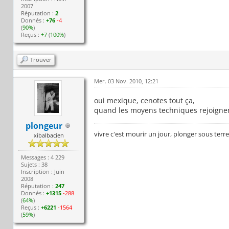
2007
Réputation :
2
Donnés :
+76
-4
(
90%
)
Reçus :
+7
(
100%
)
Trouver
Mer. 03 Nov. 2010, 12:21
oui mexique, cenotes tout ça,
quand les moyens techniques rejoignent
plongeur
vivre c'est mourir un jour, plonger sous terr
xibalbacien
Messages : 4 229
Sujets : 38
Inscription : Juin
2008
Réputation :
247
Donnés :
+1315
-288
(
64%
)
Reçus :
+6221
-1564
(
59%
)