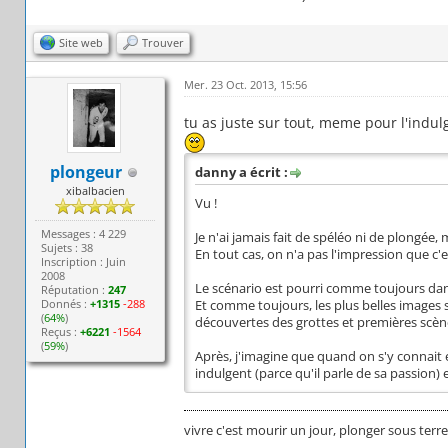
Site web
Trouver
Mer. 23 Oct. 2013, 15:56
tu as juste sur tout, meme pour l'ind
plongeur
danny a écrit :
xibalbacien
Vu !
Messages : 4 229
Je n'ai jamais fait de spéléo ni de plongée
Sujets : 38
En tout cas, on n'a pas l'impression que c'e
Inscription : Juin
2008
Le scénario est pourri comme toujours dan
Réputation :
247
Donnés :
+1315
-288
Et comme toujours, les plus belles images 
(
64%
)
découvertes des grottes et premières scèn
Reçus :
+6221
-1564
(
59%
)
Après, j'imagine que quand on s'y connait e
indulgent (parce qu'il parle de sa passion)
vivre c'est mourir un jour, plonger sous terr