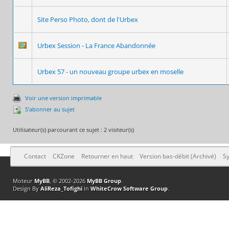
Site Perso Photo, dont de l'Urbex
Urbex Session - La France Abandonnée
Urbex 57 - un nouveau groupe urbex en moselle
Voir une version imprimable
S’abonner au sujet
Utilisateur(s) parcourant ce sujet : 2 visiteur(s)
Contact
CKZone
Retourner en haut
Version bas-débit (Archivé)
Sy
Moteur
MyBB
, © 2002-2026
MyBB Group
.
Design By
AliReza_Tofighi
In
WhiteCrow Software Group
.