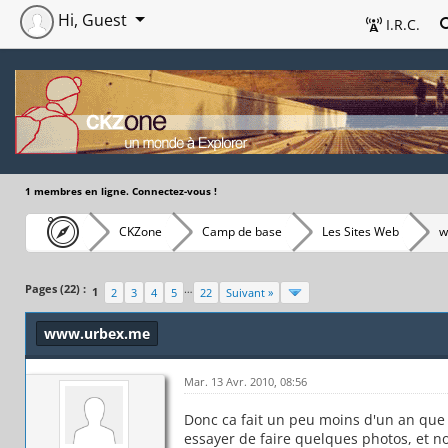
Hi, Guest
I.R.C.
1 membres en ligne. Connectez-vous !
CKZone
Camp de base
Les Sites Web
w
Pages (22) :
…
1
2
3
4
5
22
Suivant »
www.urbex.me
Mar. 13 Avr. 2010, 08:56
Donc ca fait un peu moins d'un an que
essayer de faire quelques photos, et 