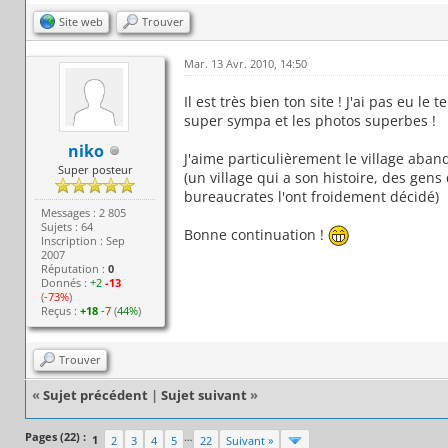
Site web
Trouver
Mar. 13 Avr. 2010, 14:50
Il est très bien ton site ! J'ai pas eu l
super sympa et les photos superbes !
niko
J'aime particulièrement le village aban
Super posteur
(un village qui a son histoire, des gens 
bureaucrates l'ont froidement décidé)
Messages : 2 805
Sujets : 64
Bonne continuation !
Inscription : Sep
2007
Réputation :
0
Donnés :
+2
-13
(
-73%
)
Reçus :
+18
-7
(
44%
)
Trouver
«
Sujet précédent
|
Sujet suivant
»
Pages (22) :
…
1
2
3
4
5
22
Suivant »