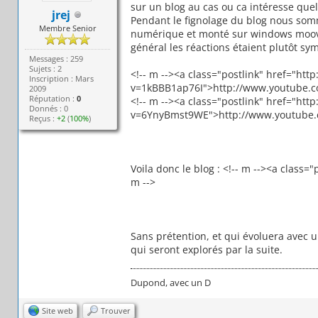
sur un blog au cas ou ca intéresse qu
jrej
Pendant le fignolage du blog nous somm
Membre Senior
numérique et monté sur windows moovi
général les réactions étaient plutôt sy
Messages : 259
Sujets : 2
<!-- m --><a class="postlink" href="ht
Inscription : Mars
v=1kBBB1ap76I">http://www.youtube.c
2009
Réputation :
0
<!-- m --><a class="postlink" href="ht
Donnés : 0
v=6YnyBmst9WE">http://www.youtube.
Reçus :
+2
(
100%
)
Voila donc le blog : <!-- m --><a clas
m -->
Sans prétention, et qui évoluera avec 
qui seront explorés par la suite.
Dupond, avec un D
Site web
Trouver