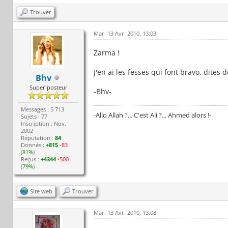
Trouver
Mar. 13 Avr. 2010, 13:03
Zarma !
J'en ai les fesses qui font bravo, dites d
Bhv
Super posteur
-Bhv-
Messages : 5 713
-Allo Allah ?... C'est Ali ?... Ahmed alors !-
Sujets : 77
Inscription : Nov.
2002
Réputation :
84
Donnés :
+815
-83
(
81%
)
Reçus :
+4344
-500
(
79%
)
Site web
Trouver
Mar. 13 Avr. 2010, 13:08