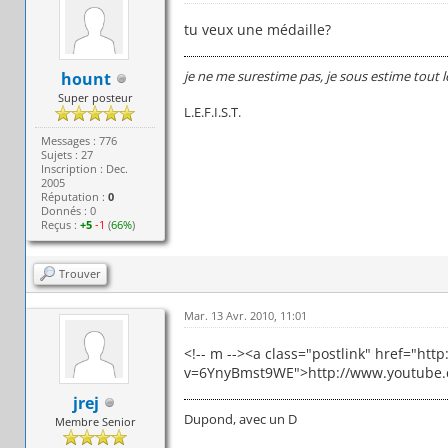
tu veux une médaille?
je ne me surestime pas, je sous estime tout 
hount
Super posteur
L.E.F.I.S.T.
Messages : 776
Sujets : 27
Inscription : Dec.
2005
Réputation :
0
Donnés : 0
Reçus :
+5
-1
(
66%
)
Trouver
Mar. 13 Avr. 2010, 11:01
<!-- m --><a class="postlink" href="ht
v=6YnyBmst9WE">http://www.youtube.
jrej
Dupond, avec un D
Membre Senior