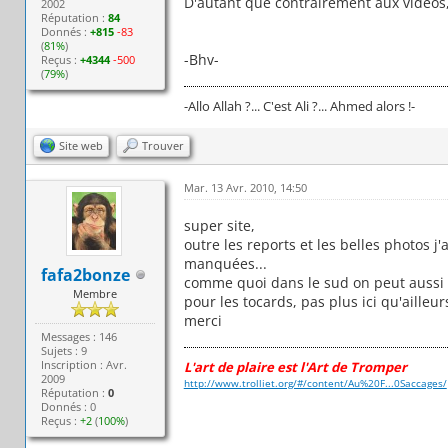
D'autant que contrairement aux vidéos, 
2002
Réputation :
84
Donnés :
+815
-83
(
81%
)
-Bhv-
Reçus :
+4344
-500
(
79%
)
-Allo Allah ?... C'est Ali ?... Ahmed alors !-
Site web
Trouver
Mar. 13 Avr. 2010, 14:50
super site,
outre les reports et les belles photos 
manquées...
fafa2bonze
comme quoi dans le sud on peut aussi f
Membre
pour les tocards, pas plus ici qu'ailleur
merci
Messages : 146
Sujets : 9
Inscription : Avr.
L'art de plaire est l'Art de Tromper
2009
http://www.trolliet.org/#/content/Au%20F...0Saccages/
Réputation :
0
Donnés : 0
Reçus :
+2
(
100%
)