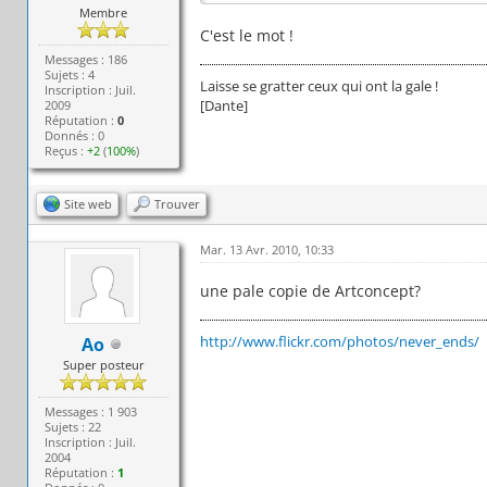
Membre
C'est le mot !
Messages : 186
Sujets : 4
Laisse se gratter ceux qui ont la gale !
Inscription : Juil.
[Dante]
2009
Réputation :
0
Donnés : 0
Reçus :
+2
(
100%
)
Site web
Trouver
Mar. 13 Avr. 2010, 10:33
une pale copie de Artconcept?
http://www.flickr.com/photos/never_ends/
Ao
Super posteur
Messages : 1 903
Sujets : 22
Inscription : Juil.
2004
Réputation :
1