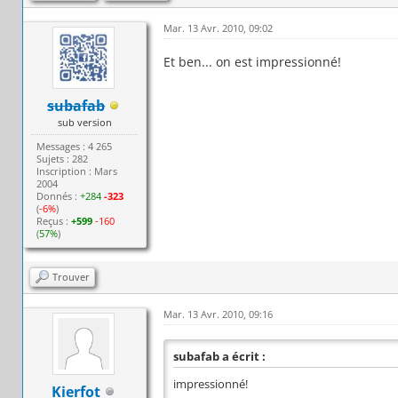
Mar. 13 Avr. 2010, 09:02
Et ben... on est impressionné!
subafab
sub version
Messages : 4 265
Sujets : 282
Inscription : Mars
2004
Donnés :
+284
-323
(
-6%
)
Reçus :
+599
-160
(
57%
)
Trouver
Mar. 13 Avr. 2010, 09:16
subafab a écrit :
impressionné!
Kierfot