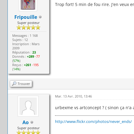
Trop fort! 5 min de fou rire. J'en veux 
Fripouille
Super posteur
Messages : 1 168
Sujets : 12
Inscription : Mars
2009
Réputation :
23
Donnés :
+289
-77
(
57%
)
Reçus :
+261
-195
(
14%
)
Trouver
Mar. 13 Avr. 2010, 13:46
urbexme vs artconcept ? ( sinon ça n'a a
http://www.flickr.com/photos/never_ends/
Ao
Super posteur