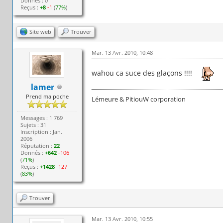
Donnés : 0
Reçus :
+8
-1
(
77%
)
Site web
Trouver
Mar. 13 Avr. 2010, 10:48
wahou ca suce des glaçons !!!!
lamer
Prend ma poche
Lémeure & PitiouW corporation
Messages : 1 769
Sujets : 31
Inscription : Jan.
2006
Réputation :
22
Donnés :
+642
-106
(
71%
)
Reçus :
+1428
-127
(
83%
)
Trouver
Mar. 13 Avr. 2010, 10:55