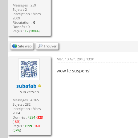
Messages : 259
Sujets : 2
Inscription : Mars
2009
Réputation :
0
Donnés : 0
Reçus :
+2
(
100%
)
Site web
Trouver
Mar. 13 Avr. 2010, 13:01
wow le suspens!
subafab
sub version
Messages : 4 265
Sujets : 282
Inscription : Mars
2004
Donnés :
+284
-323
(
-6%
)
Reçus :
+599
-160
(
57%
)