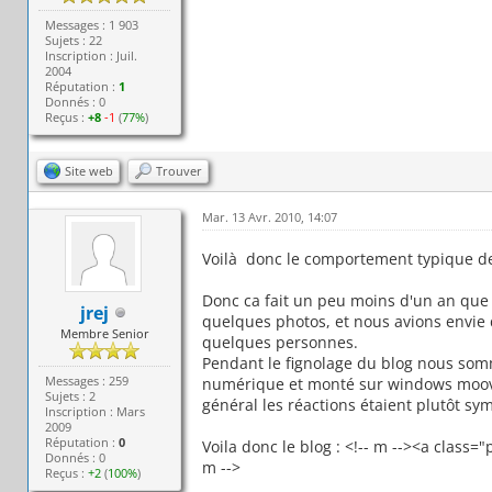
Messages : 1 903
Sujets : 22
Inscription : Juil.
2004
Réputation :
1
Donnés : 0
Reçus :
+8
-1
(
77%
)
Site web
Trouver
Mar. 13 Avr. 2010, 14:07
Voilà donc le comportement typique des
Donc ca fait un peu moins d'un an que
jrej
quelques photos, et nous avions envie 
Membre Senior
quelques personnes.
Pendant le fignolage du blog nous somm
Messages : 259
numérique et monté sur windows moovi
Sujets : 2
général les réactions étaient plutôt sy
Inscription : Mars
2009
Réputation :
0
Voila donc le blog : <!-- m --><a clas
Donnés : 0
m -->
Reçus :
+2
(
100%
)