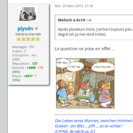
Mer. 20 Mars 2019, 21:18
Moloch a écrit :
plysdn
Après plusieurs mois, j'arrive toujours pas 
Général d'armée
degré (et ça me rend triste).
Messages : 951
La question se pose en effet ...
Sujets : 3
Inscription : Avr.
2008
Réputation :
127
Donnés :
+2400
-174
(
86%
)
Reçus :
+2917
-7
(
99%
)
Das Leben eines Mannes, zwischen Himmel un
Graben : ein Blitz ... pfft ... es ist vorbei !
(CHINE, 4e siècle av. JC)