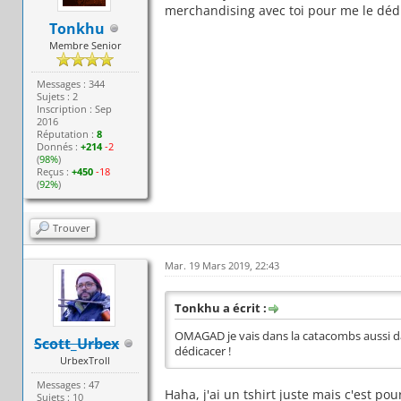
merchandising avec toi pour me le dédi
Tonkhu
Membre Senior
Messages : 344
Sujets : 2
Inscription : Sep
2016
Réputation :
8
Donnés :
+214
-2
(
98%
)
Reçus :
+450
-18
(
92%
)
Trouver
Mar. 19 Mars 2019, 22:43
Tonkhu a écrit :
OMAGAD je vais dans la catacombs aussi dan
Scott_Urbex
dédicacer !
UrbexTroll
Messages : 47
Haha, j'ai un tshirt juste mais c'est pou
Sujets : 10