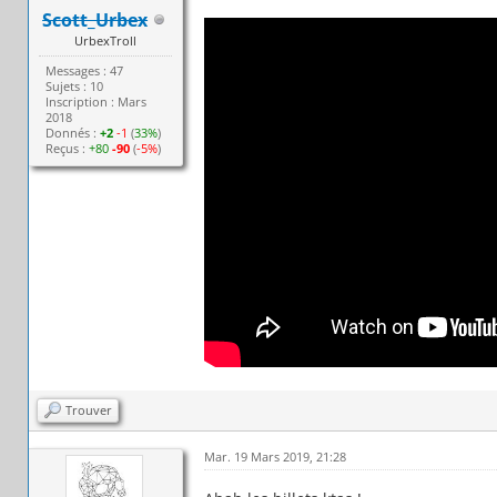
Scott_Urbex
UrbexTroll
Messages : 47
Sujets : 10
Inscription : Mars
2018
Donnés :
+2
-1
(
33%
)
Reçus :
+80
-90
(
-5%
)
Trouver
Mar. 19 Mars 2019, 21:28