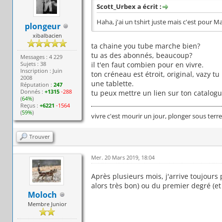
Scott_Urbex a écrit :
Haha, j'ai un tshirt juste mais c'est pour Ma
plongeur
xibalbacien
ta chaine you tube marche bien?
tu as des abonnés, beaucoup?
Messages : 4 229
Sujets : 38
il t'en faut combien pour en vivre.
Inscription : Juin
ton créneau est étroit, original, vazy tu
2008
une tablette.
Réputation :
247
Donnés :
+1315
-288
tu peux mettre un lien sur ton catalog
(
64%
)
Reçus :
+6221
-1564
(
59%
)
vivre c'est mourir un jour, plonger sous terr
Trouver
Mer. 20 Mars 2019, 18:04
Après plusieurs mois, j'arrive toujours 
alors très bon) ou du premier degré (et 
Moloch
Membre Junior