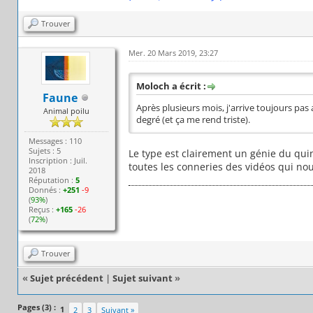
Trouver
Mer. 20 Mars 2019, 23:27
Moloch a écrit :
Faune
Après plusieurs mois, j'arrive toujours pas 
Animal poilu
degré (et ça me rend triste).
Messages : 110
Sujets : 5
Le type est clairement un génie du qui
Inscription : Juil.
toutes les conneries des vidéos qui nou
2018
Réputation :
5
Donnés :
+251
-9
(
93%
)
Reçus :
+165
-26
(
72%
)
Trouver
«
Sujet précédent
|
Sujet suivant
»
Pages (3) :
1
2
3
Suivant »