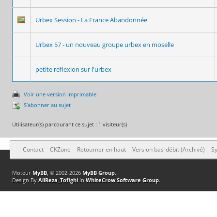
Urbex Session - La France Abandonnée
Urbex 57 - un nouveau groupe urbex en moselle
petite reflexion sur l'urbex
Voir une version imprimable
S’abonner au sujet
Utilisateur(s) parcourant ce sujet : 1 visiteur(s)
Contact
CKZone
Retourner en haut
Version bas-débit (Archivé)
Sy
Moteur
MyBB
, © 2002-2026
MyBB Group
.
Design By
AliReza_Tofighi
In
WhiteCrow Software Group
.