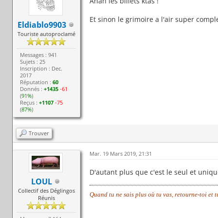
Ahah les billets ktas !
Et sinon le grimoire a l'air super compl
Eldiablo9903
Touriste autoproclamé
Messages : 941
Sujets : 25
Inscription : Dec.
2017
Réputation :
60
Donnés :
+1435
-61
(
91%
)
Reçus :
+1107
-75
(
87%
)
Trouver
Mar. 19 Mars 2019, 21:31
D'autant plus que c'est le seul et uniq
LOUL
Collectif des Déglingos
Quand tu ne sais plus où tu vas, retourne-toi et 
Réunis