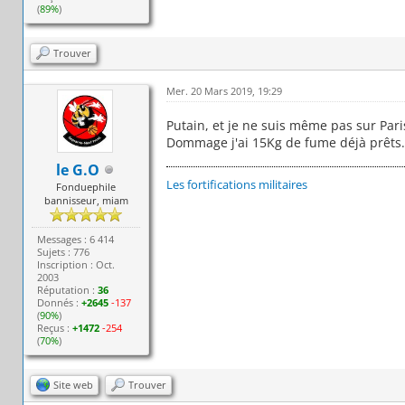
(
89%
)
Trouver
Mer. 20 Mars 2019, 19:29
Putain, et je ne suis même pas sur Paris
Dommage j'ai 15Kg de fume déjà prêts.
le G.O
Les fortifications militaires
Fonduephile
bannisseur, miam
Messages : 6 414
Sujets : 776
Inscription : Oct.
2003
Réputation :
36
Donnés :
+2645
-137
(
90%
)
Reçus :
+1472
-254
(
70%
)
Site web
Trouver