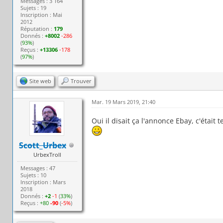
Messages : 3 164
Sujets : 19
Inscription : Mai
2012
Réputation :
179
Donnés :
+8002
-286
(
93%
)
Reçus :
+13306
-178
(
97%
)
Site web
Trouver
Mar. 19 Mars 2019, 21:40
Oui il disait ça l'annonce Ebay, c'était 
Scott_Urbex
UrbexTroll
Messages : 47
Sujets : 10
Inscription : Mars
2018
Donnés :
+2
-1
(
33%
)
Reçus :
+80
-90
(
-5%
)