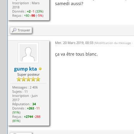
Inscription : Mars
samedi aussi?
2018
Donnés :
+2
-1
(
33%
)
Reçus :
+80
-90
(
-5%
)
Trouver
Mer. 20 Mars 2019, 00:33
(Modification du message :
ça va être tous blanc.
gump kta
Super posteur
Messages : 2 406
Sujets : 11
Inscription : Juin
2017
Réputation :
34
Donnés :
+263
-11
(
91%
)
Reçus :
+2744
-288
(
81%
)