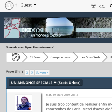
Hi, Guest
I.R.C.
3 membres en ligne. Connectez-vous !
CKZone
Camp de base
Les Sites Web
U
Pages (3) :
1
2
3
Suivant »
UN ANNONCE SPECIALE ❤ (Scott Urbex)
Mar. 19 Mars 2019, 21:12
Je suis trop content de réaliser enfin mon
catacombes de Paris. Merci d'avoir aid