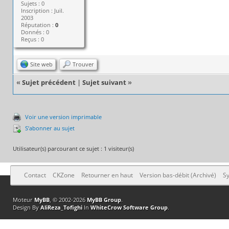
Sujets : 0
Inscription : Juil.
2003
Réputation :
0
Donnés : 0
Reçus : 0
Site web
Trouver
«
Sujet précédent
|
Sujet suivant
»
Voir une version imprimable
S’abonner au sujet
Utilisateur(s) parcourant ce sujet : 1 visiteur(s)
Contact
CKZone
Retourner en haut
Version bas-débit (Archivé)
Sy
Moteur
MyBB
, © 2002-2026
MyBB Group
.
Design By
AliReza_Tofighi
In
WhiteCrow Software Group
.