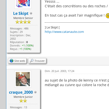
Yessss ...
C'était des concrétions ou des roches / 
Le Skipt
En tout cas ça avait l'air magnifique !
Membre Senior
] Le Skipt [
Messages : 486
http://www.catanaute.com
Sujets : 29
Inscription : Dec.
2002
Réputation :
0
Donnés :
+1
(
100%
)
Reçus :
+1
(
100%
)
Site web
Trouver
Dim. 20 Juil. 2003, 17:24
au sujet de la photo de kenny ce n'est 
mélangé au cuivre qui colore la roche 
craque_2000
Membre Junior
Messages : 13