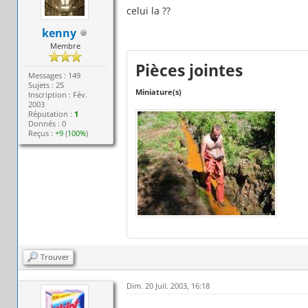
celui la ??
kenny
Membre
Pièces jointes
Messages : 149
Sujets : 25
Miniature(s)
Inscription : Fév.
2003
Réputation :
1
Donnés : 0
Reçus :
+9
(
100%
)
Trouver
Dim. 20 Juil. 2003, 16:18