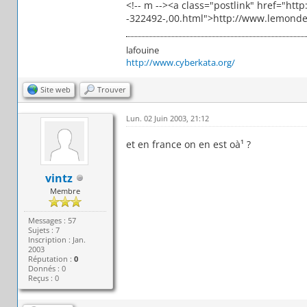
<!-- m --><a class="postlink" href="htt
-322492-,00.html">http://www.lemonde.fr
lafouine
http://www.cyberkata.org/
Site web
Trouver
Lun. 02 Juin 2003, 21:12
et en france on en est oà¹ ?
vintz
Membre
Messages : 57
Sujets : 7
Inscription : Jan.
2003
Réputation :
0
Donnés : 0
Reçus : 0