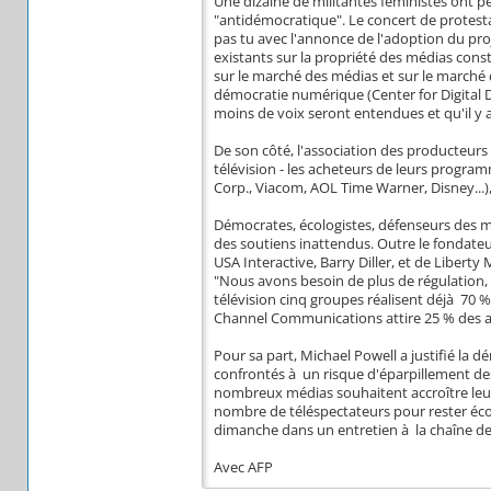
Une dizaine de militantes féministes ont pe
"antidémocratique". Le concert de protestat
pas tu avec l'annonce de l'adoption du proje
existants sur la propriété des médias const
sur le marché des médias et sur le marché 
démocratie numérique (Center for Digital 
moins de voix seront entendues et qu'il y au
De son côté, l'association des producteurs
télévision - les acheteurs de leurs progr
Corp., Viacom, AOL Time Warner, Disney...), pl
Démocrates, écologistes, défenseurs des m
des soutiens inattendus. Outre le fondate
USA Interactive, Barry Diller, et de Libert
"Nous avons besoin de plus de régulation, p
télévision cinq groupes réalisent déjà 70 % 
Channel Communications attire 25 % des a
Pour sa part, Michael Powell a justifié la 
confrontés à un risque d'éparpillement des
nombreux médias souhaitent accroître leur
nombre de téléspectateurs pour rester écon
dimanche dans un entretien à la chaîne de 
Avec AFP