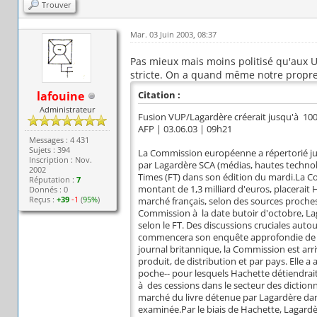
Trouver
Mar. 03 Juin 2003, 08:37
Pas mieux mais moins politisé qu'aux U
stricte. On a quand même notre propre 
lafouine
Citation :
Administrateur
Fusion VUP/Lagardère créerait jusqu'à 100
AFP | 03.06.03 | 09h21
Messages : 4 431
Sujets : 394
La Commission européenne a répertorié jus
Inscription : Nov.
par Lagardère SCA (médias, hautes technolog
2002
Times (FT) dans son édition du mardi.La Co
Réputation :
7
montant de 1,3 milliard d'euros, placerait 
Donnés : 0
Reçus :
+39
-1
(
95%
)
marché français, selon des sources proches 
Commission à la date butoir d'octobre, L
selon le FT. Des discussions cruciales aut
commencera son enquête approfondie de qua
journal britannique, la Commission est arri
produit, de distribution et par pays. Elle a
poche-- pour lesquels Hachette détiendrai
à des cessions dans le secteur des dictionn
marché du livre détenue par Lagardère dan
examinée.Par le biais de Hachette, Lagardè