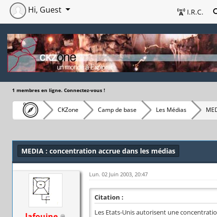
Hi, Guest
I.R.C.
1 membres en ligne. Connectez-vous !
CKZone
Camp de base
Les Médias
MED
MEDIA : concentration accrue dans les médias
Lun. 02 Juin 2003, 20:47
Citation :
Les Etats-Unis autorisent une concentrati
lafouine