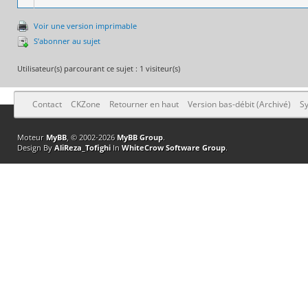
Voir une version imprimable
S’abonner au sujet
Utilisateur(s) parcourant ce sujet : 1 visiteur(s)
Contact
CKZone
Retourner en haut
Version bas-débit (Archivé)
Sy
Moteur
MyBB
, © 2002-2026
MyBB Group
.
Design By
AliReza_Tofighi
In
WhiteCrow Software Group
.