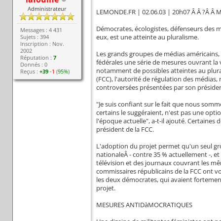
Administrateur
LEMONDE.FR | 02.06.03 | 20h07 Â Â ?Â Â M
Démocrates, écologistes, défenseurs des mi
Messages : 4 431
Sujets : 394
eux, est une atteinte au pluralisme.
Inscription : Nov.
2002
Les grands groupes de médias américains, l
Réputation :
7
fédérales une série de mesures ouvrant la 
Donnés : 0
notamment de possibles atteintes au plur
Reçus :
+39
-1
(
95%
)
(FCC), l'autorité de régulation des médias
controversées présentées par son présiden
"Je suis confiant sur le fait que nous somme
certains le suggéraient, n'est pas une opti
l'époque actuelle", a-t-il ajouté. Certaine
président de la FCC.
L'adoption du projet permet qu'un seul gr
nationaleÂ - contre 35 % actuellement -, et
télévision et des journaux couvrant les 
commissaires républicains de la FCC ont vo
les deux démocrates, qui avaient fortement 
projet.
MESURES ANTIDàMOCRATIQUES