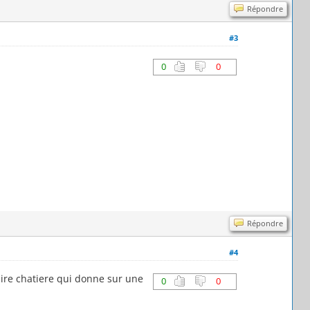
Répondre
#3
0
0
Répondre
#4
dire chatiere qui donne sur une
0
0