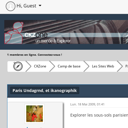
Hi, Guest
1 membres en ligne. Connectez-vous !
CKZone
Camp de base
Les Sites Web
P
Moyenne : 0 (0 vote(s))
1
2
3
4
5
Paris Undagrnd, et ikanographik
Lun. 18 Mai 2009, 01:41
Explorer les sous-sols parisie