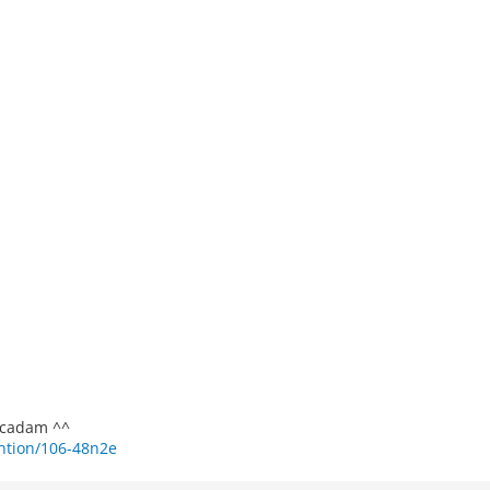
macadam ^^
ention/106-48n2e