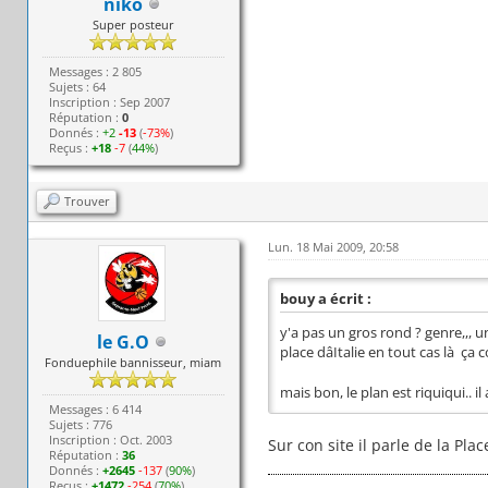
niko
Super posteur
Messages : 2 805
Sujets : 64
Inscription : Sep 2007
Réputation :
0
Donnés :
+2
-13
(
-73%
)
Reçus :
+18
-7
(
44%
)
Trouver
Lun. 18 Mai 2009, 20:58
bouy a écrit :
y'a pas un gros rond ? genre,,, 
le G.O
place dâItalie en tout cas là ç
Fonduephile bannisseur, miam
mais bon, le plan est riquiqui.. il
Messages : 6 414
Sujets : 776
Inscription : Oct. 2003
Sur con site il parle de la Place 
Réputation :
36
Donnés :
+2645
-137
(
90%
)
Reçus :
+1472
-254
(
70%
)