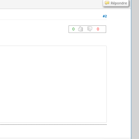
Répondre
#2
0
0