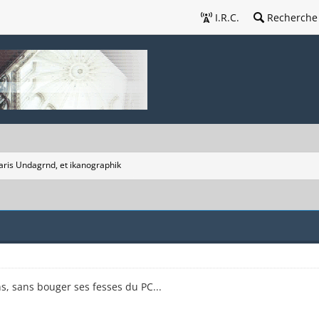
I.R.C.
Recherche
aris Undagrnd, et ikanographik
ns, sans bouger ses fesses du PC...