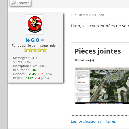
Trouver
Lun. 18 Mai 2009, 09:06
Hum, ses coordonnées ne sem
le G.O
Fonduephile bannisseur, miam
Pièces jointes
Messages : 6 414
Miniature(s)
Sujets : 776
Inscription : Oct. 2003
Réputation :
36
Donnés :
+2645
-137
(
90%
)
Reçus :
+1472
-254
(
70%
)
Les fortifications militaires