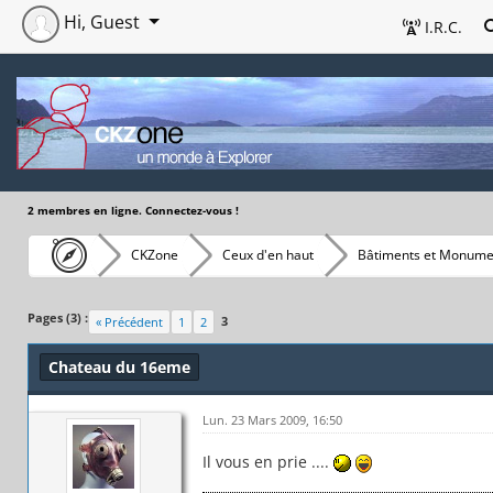
Hi, Guest
I.R.C.
2 membres en ligne. Connectez-vous !
CKZone
Ceux d'en haut
Bâtiments et Monume
Pages (3) :
3
« Précédent
1
2
Chateau du 16eme
Lun. 23 Mars 2009, 16:50
Il vous en prie ....