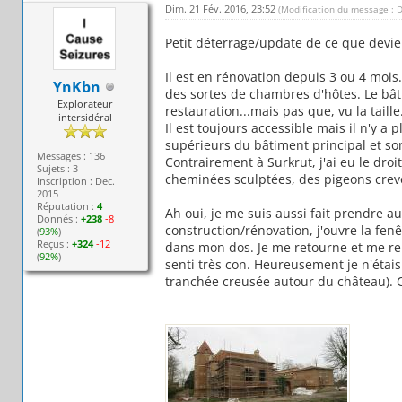
Dim. 21 Fév. 2016, 23:52
(Modification du message : 
Petit déterrage/update de ce que devie
Il est en rénovation depuis 3 ou 4 mois.
YnKbn
des sortes de chambres d'hôtes. Le bâti
Explorateur
restauration...mais pas que, vu la taille
intersidéral
Il est toujours accessible mais il n'y a
supérieurs du bâtiment principal et son
Messages : 136
Contrairement à Surkrut, j'ai eu le dro
Sujets : 3
cheminées sculptées, des pigeons crevés
Inscription : Dec.
2015
Réputation :
4
Ah oui, je me suis aussi fait prendre 
Donnés :
+238
-8
construction/rénovation, j'ouvre la fenê
(
93%
)
Reçus :
+324
-12
dans mon dos. Je me retourne et me ren
(
92%
)
senti très con. Heureusement je n'étais
tranchée creusée autour du château). C