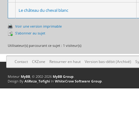
Le château du cheval blanc
Voir une version imprimable
S’abonner au sujet
Utilisateur(s) parcourant ce sujet : 1 visiteur(s)
Contact
CKZone
Retourner en haut
Version bas-débit (Archivé)
Sy
Moteur
MyBB
, © 2002-2026
MyBB Group
.
Design By
AliReza_Tofighi
In
WhiteCrow Software Group
.