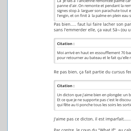
Là je fais à l'ancienne remontée palme car 
panne d'air. On remonte et pendant la rem
signes stop à larguer son parachute tout en
l'engin, et on finit à la palme en plein eau 
Pas bien..... faut lui faire lacher son p
sans l'emmerder elle, ça vaut 5â¬ (ou u
Citation :
Moi arrivé en haut en essoufflement 70 bars 
pour retourner au bateau et le fait qu'elle 
Re pas bien, ça fait partie du cursus f
Citation :
Un dicton que j'aime bien en plongée: un 
Et ce que je ne supporte pas c'est le discour
qui fête au ti ponche tous les soirs les sortie
J'aime pas ce dicton, il est imparfait.......
Par contre, le coup du "What If", au ca