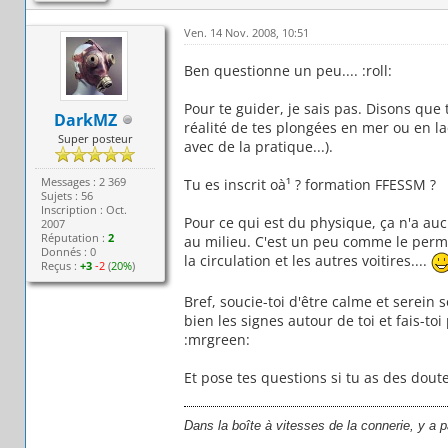
Ven. 14 Nov. 2008, 10:51
Ben questionne un peu.... :roll:
Pour te guider, je sais pas. Disons que 
DarkMZ
réalité de tes plongées en mer ou en l
Super posteur
avec de la pratique...).
Messages : 2 369
Tu es inscrit oà¹ ? formation FFESSM ?
Sujets : 56
Inscription : Oct.
Pour ce qui est du physique, ça n'a au
2007
Réputation :
2
au milieu. C'est un peu comme le permis
Donnés : 0
la circulation et les autres voitires....
Reçus :
+3
-2
(
20%
)
Bref, soucie-toi d'être calme et serein 
bien les signes autour de toi et fais-toi
:mrgreen:
Et pose tes questions si tu as des doute
Dans la boîte à vitesses de la connerie, y a 