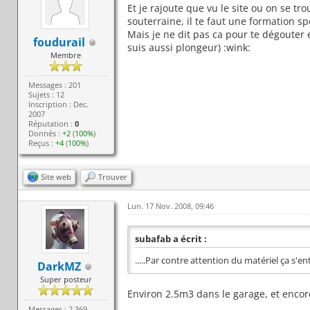
Et je rajoute que vu le site ou on se tr
souterraine, il te faut une formation sp
Mais je ne dit pas ca pour te dégouter
foudurail
suis aussi plongeur) :wink:
Membre
Messages : 201
Sujets : 12
Inscription : Dec.
2007
Réputation :
0
Donnés :
+2
(
100%
)
Reçus :
+4
(
100%
)
Site web
Trouver
Lun. 17 Nov. 2008, 09:46
subafab a écrit :
.....Par contre attention du matériel ça s'ent
DarkMZ
Super posteur
Environ 2.5m3 dans le garage, et encor
Messages : 2 369