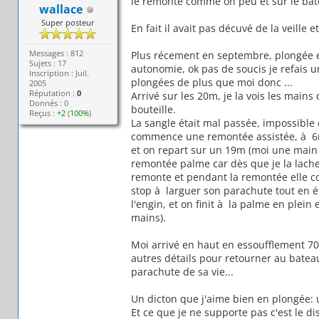
le remonte comme on peu et sur le bat
wallace
Super posteur
En fait il avait pas décuvé de la veille 
Messages : 812
Plus récement en septembre, plongée e
Sujets : 17
autonomie, ok pas de soucis je refais u
Inscription : Juil.
plongées de plus que moi donc ...
2005
Réputation :
0
Arrivé sur les 20m, je la vois les main
Donnés : 0
bouteille.
Reçus :
+2
(
100%
)
La sangle était mal passée, impossible d
commence une remontée assistée, à 6m j
et on repart sur un 19m (moi une main so
remontée palme car dès que je la lache
remonte et pendant la remontée elle c
stop à larguer son parachute tout en ét
l'engin, et on finit à la palme en plein
mains).
Moi arrivé en haut en essoufflement 70 b
autres détails pour retourner au bateau
parachute de sa vie...
Un dicton que j'aime bien en plongée:
Et ce que je ne supporte pas c'est le di