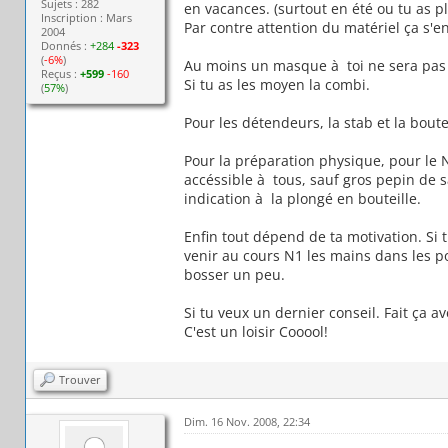
Sujets : 282
en vacances. (surtout en été ou tu as p
Inscription : Mars
Par contre attention du matériel ça s'en
2004
Donnés :
+284
-323
(
-6%
)
Au moins un masque à toi ne sera pas 
Reçus :
+599
-160
Si tu as les moyen la combi.
(
57%
)
Pour les détendeurs, la stab et la boutei
Pour la préparation physique, pour le N
accéssible à tous, sauf gros pepin de sa
indication à la plongé en bouteille.
Enfin tout dépend de ta motivation. Si 
venir au cours N1 les mains dans les p
bosser un peu.
Si tu veux un dernier conseil. Fait ça a
C'est un loisir Cooool!
Trouver
Dim. 16 Nov. 2008, 22:34