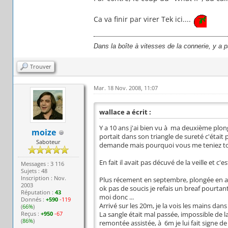
Ca va finir par virer Tek ici....
Dans la boîte à vitesses de la connerie, y a 
Trouver
Mar. 18 Nov. 2008, 11:07
wallace a écrit :
Y a 10 ans j'ai bien vu à ma deuxième plo
moize
portait dans son triangle de sureté c'était
Saboteur
demande mais pourquoi vous me teniez t
En fait il avait pas décuvé de la veille et c
Messages : 3 116
Sujets : 48
Inscription : Nov.
Plus récement en septembre, plongée en a
2003
ok pas de soucis je refais un breaf pourtan
Réputation :
43
moi donc ...
Donnés :
+590
-119
Arrivé sur les 20m, je la vois les mains dan
(
66%
)
Reçus :
+950
-67
La sangle était mal passée, impossible de l
(
86%
)
remontée assistée, à 6m je lui fait signe d