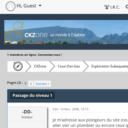
Hi, Guest
I.R.C.
1 membres en ligne. Connectez-vous !
CKZone
Ceux d'en bas
Exploration Subaquati
Pages (2) :
1
2
Suivant »
Passage du niveau 1
Ven. 14 Nov. 2008, 10:13
-DD-
Visiteur
Je m'adresse aux plongeurs du site (ce
aller voir un plombier ou encore ceux qu