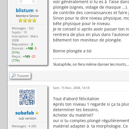
voir généralement si tu es à l'aise dan
plongée (signes, vidage de masque ...).
blistum
de contrôle des connaissances et faire 
Membre Senior
Sinon pour te dire niveau physique, moi
bête physique pour le niveau.
Messages : 322
Je te conseil si après avoir passer ton 
Sujets : 10
rentrera de plus en plus dans l'autonom
Inscription : Mars
bêtement ton moniteur de plongée.
2008
Réputation :
2
Donnés :
+108
-5
Bonne plongée a toi
(
91%
)
Reçus :
+165
-21
(
77%
)
Skataphile, on fera même danser les morts....
Trouver
Sam. 15 Nov. 2008, 14:18
Tout d'abord félicitation
Aprés ton niveau 1 regarde si ça ta plu
determiner tes besoins.
subafab
Acheter du matériel?
sub version
oui si tu comptes plongé régulièrement.
matériel adapter à ta morphologie. Ce
Messages : 4 265