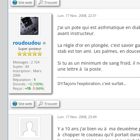
Site web
Trouver
Lun. 17 Nov. 2008, 22:31
J'ai un pote qui est asthmatique en diab
avant instructeur.
roudoudou
La règle d'or en plongée, c'est savoir g
Super posteur
stab est ton ami. Les palmes, en douce
Messages : 2 724
Si tu as un minimum de sang froid, il n
Sujets : 83
une lettre à la poste.
Inscription : Mars
2006
Réputation :
1
D't'façons l'exploration, c'est surfait...
Donnés :
+2
(
100%
)
Reçus :
+15
-3
(
66%
)
Site web
Trouver
Lun. 17 Nov. 2008, 23:49
Y a 10 ans j'ai bien vu à ma deuxième
à chopper le couteau qu'il portait dans 