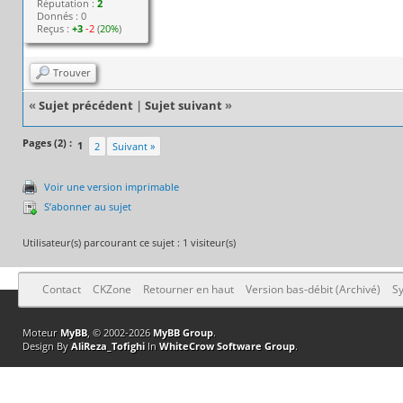
Réputation :
2
Donnés : 0
Reçus :
+3
-2
(
20%
)
Trouver
«
Sujet précédent
|
Sujet suivant
»
Pages (2) :
1
2
Suivant »
Voir une version imprimable
S’abonner au sujet
Utilisateur(s) parcourant ce sujet : 1 visiteur(s)
Contact
CKZone
Retourner en haut
Version bas-débit (Archivé)
Sy
Moteur
MyBB
, © 2002-2026
MyBB Group
.
Design By
AliReza_Tofighi
In
WhiteCrow Software Group
.