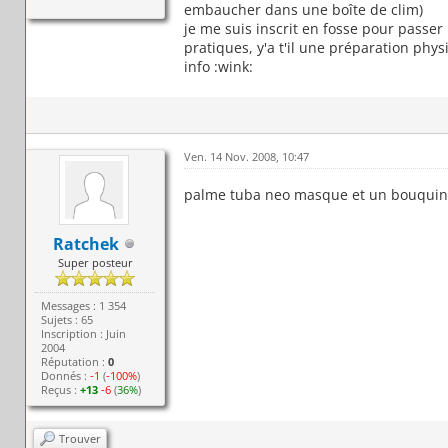
embaucher dans une boîte de clim)
je me suis inscrit en fosse pour passer
pratiques, y'a t'il une préparation phys
info :wink:
Ven. 14 Nov. 2008, 10:47
palme tuba neo masque et un bouquin 
Ratchek
Super posteur
Messages : 1 354
Sujets : 65
Inscription : Juin
2004
Réputation :
0
Donnés :
-1
(
-100%
)
Reçus :
+13
-6
(
36%
)
Trouver