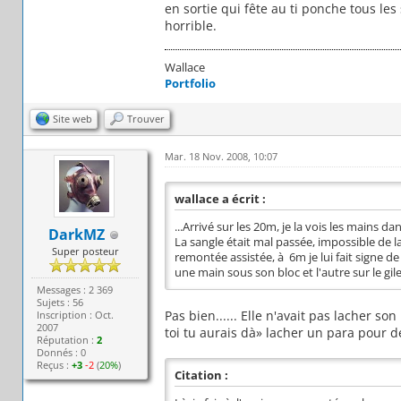
en sortie qui fête au ti ponche tous les s
horrible.
Wallace
Portfolio
Site web
Trouver
Mar. 18 Nov. 2008, 10:07
wallace a écrit :
...Arrivé sur les 20m, je la vois les mains d
DarkMZ
La sangle était mal passée, impossible de l
Super posteur
remontée assistée, à 6m je lui fait signe d
une main sous son bloc et l'autre sur le gile
Messages : 2 369
Sujets : 56
Pas bien...... Elle n'avait pas lacher so
Inscription : Oct.
2007
toi tu aurais dà» lacher un para pour de
Réputation :
2
Donnés : 0
Reçus :
+3
-2
(
20%
)
Citation :