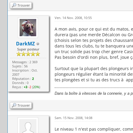
Trouver
Ven. 14 Nov. 2008, 10:55
A mon avis, pour ce qui est du matos, 
durera (pas une merde Décalcon ou Gro
(choisis selon tes projets des chaussan
DarkMZ
dans tous les clubs, tu te banquera un
Super posteur
un truc solide pas trop cher genre Casio
Pas besoin d'ordi non plus, bref, joue ç
Messages : 2 369
Sujets : 56
Surtout que la plupart des plongeurs i
Inscription : Oct.
plongeurs régulier étant la minorité des
2007
Réputation :
2
tes plongées et si tu as des trucs à ap
Donnés : 0
Reçus :
+3
-2
(
20%
)
Dans la boîte à vitesses de la connerie, y a 
Trouver
Sam. 15 Nov. 2008, 14:08
Le niveau 1 n'est pas compliquer, comm