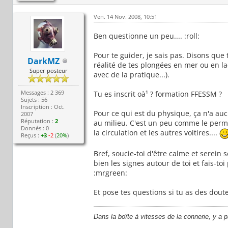
Ven. 14 Nov. 2008, 10:51
Ben questionne un peu.... :roll:
Pour te guider, je sais pas. Disons que 
DarkMZ
réalité de tes plongées en mer ou en l
Super posteur
avec de la pratique...).
Messages : 2 369
Tu es inscrit oà¹ ? formation FFESSM ?
Sujets : 56
Inscription : Oct.
Pour ce qui est du physique, ça n'a au
2007
Réputation :
2
au milieu. C'est un peu comme le permis
Donnés : 0
la circulation et les autres voitires....
Reçus :
+3
-2
(
20%
)
Bref, soucie-toi d'être calme et serein 
bien les signes autour de toi et fais-toi
:mrgreen:
Et pose tes questions si tu as des doute
Dans la boîte à vitesses de la connerie, y a 