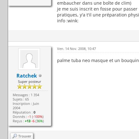
embaucher dans une boîte de clim)
je me suis inscrit en fosse pour passer
pratiques, y'a t'il une préparation phys
info :wink:
Ven. 14 Nov. 2008, 10:47
palme tuba neo masque et un bouquin 
Ratchek
Super posteur
Messages : 1 354
Sujets : 65
Inscription : Juin
2004
Réputation :
0
Donnés :
-1
(
-100%
)
Reçus :
+13
-6
(
36%
)
Trouver