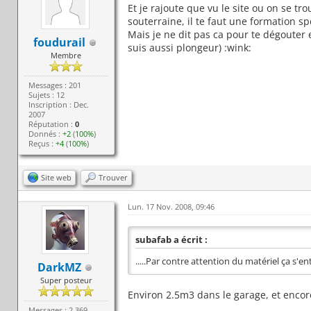
Et je rajoute que vu le site ou on se tr
souterraine, il te faut une formation sp
Mais je ne dit pas ca pour te dégouter
foudurail
suis aussi plongeur) :wink:
Membre
Messages : 201
Sujets : 12
Inscription : Dec.
2007
Réputation :
0
Donnés :
+2
(
100%
)
Reçus :
+4
(
100%
)
Site web
Trouver
Lun. 17 Nov. 2008, 09:46
subafab a écrit :
.....Par contre attention du matériel ça s'ent
DarkMZ
Super posteur
Environ 2.5m3 dans le garage, et encor
Messages : 2 369