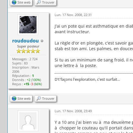
Site web
Trouver
Lun. 17 Nov. 2008, 22:31
J'ai un pote qui est asthmatique en diab
avant instructeur.
roudoudou
La règle d'or en plongée, c'est savoir g
Super posteur
stab est ton ami. Les palmes, en douce
Messages : 2 724
Si tu as un minimum de sang froid, il n
Sujets : 83
une lettre à la poste.
Inscription : Mars
2006
Réputation :
1
D't'façons l'exploration, c'est surfait...
Donnés :
+2
(
100%
)
Reçus :
+15
-3
(
66%
)
Site web
Trouver
Lun. 17 Nov. 2008, 23:49
Y a 10 ans j'ai bien vu à ma deuxième
à chopper le couteau qu'il portait dans 