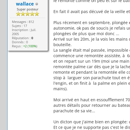
le remonte comme on peu et sur le bat
wallace
Super posteur
En fait il avait pas décuvé de la veille 
Messages : 812
Plus récement en septembre, plongée e
Sujets : 17
autonomie, ok pas de soucis je refais u
Inscription : Juil.
plongées de plus que moi donc ...
2005
Réputation :
0
Arrivé sur les 20m, je la vois les main
Donnés : 0
bouteille.
Reçus :
+2
(
100%
)
La sangle était mal passée, impossible d
commence une remontée assistée, à 6m j
et on repart sur un 19m (moi une main so
remontée palme car dès que je la lache
remonte et pendant la remontée elle c
stop à larguer son parachute tout en ét
l'engin, et on finit à la palme en plein
mains).
Moi arrivé en haut en essoufflement 70 b
autres détails pour retourner au bateau
parachute de sa vie...
Un dicton que j'aime bien en plongée:
Et ce que je ne supporte pas c'est le di