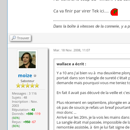
Ca va finir par virer Tek ici....
Dans la boîte à vitesses de la connerie, y a 
Trouver
Mar. 18 Nov. 2008, 11:07
wallace a écrit :
Y a 10 ans j'ai bien vu à ma deuxième plo
moize
portait dans son triangle de sureté c'était
Saboteur
demande mais pourquoi vous me teniez t
En fait il avait pas décuvé de la veille et c
Messages : 3 116
Sujets : 48
Inscription : Nov.
Plus récement en septembre, plongée en a
2003
ok pas de soucis je refais un breaf pourtan
Réputation :
43
moi donc ...
Donnés :
+590
-119
Arrivé sur les 20m, je la vois les mains dan
(
66%
)
Reçus :
+950
-67
La sangle était mal passée, impossible de l
(
86%
)
remontée assistée, à 6m je lui fait signe d