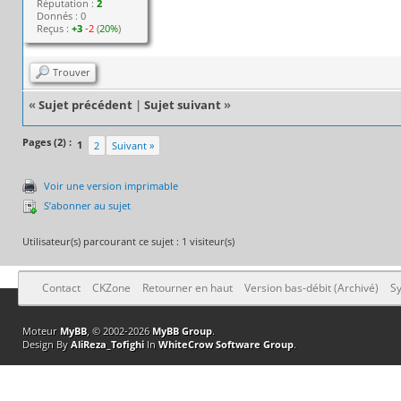
Réputation :
2
Donnés : 0
Reçus :
+3
-2
(
20%
)
Trouver
«
Sujet précédent
|
Sujet suivant
»
Pages (2) :
1
2
Suivant »
Voir une version imprimable
S’abonner au sujet
Utilisateur(s) parcourant ce sujet : 1 visiteur(s)
Contact
CKZone
Retourner en haut
Version bas-débit (Archivé)
Sy
Moteur
MyBB
, © 2002-2026
MyBB Group
.
Design By
AliReza_Tofighi
In
WhiteCrow Software Group
.