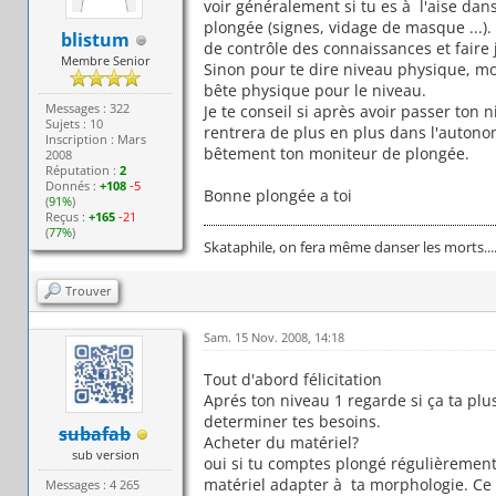
voir généralement si tu es à l'aise dan
plongée (signes, vidage de masque ...).
blistum
de contrôle des connaissances et faire 
Membre Senior
Sinon pour te dire niveau physique, moi
bête physique pour le niveau.
Messages : 322
Je te conseil si après avoir passer ton 
Sujets : 10
rentrera de plus en plus dans l'autonom
Inscription : Mars
bêtement ton moniteur de plongée.
2008
Réputation :
2
Donnés :
+108
-5
Bonne plongée a toi
(
91%
)
Reçus :
+165
-21
(
77%
)
Skataphile, on fera même danser les morts....
Trouver
Sam. 15 Nov. 2008, 14:18
Tout d'abord félicitation
Aprés ton niveau 1 regarde si ça ta plu
determiner tes besoins.
subafab
Acheter du matériel?
sub version
oui si tu comptes plongé régulièrement.
matériel adapter à ta morphologie. Ce
Messages : 4 265