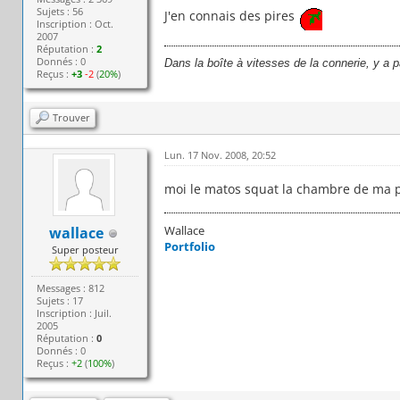
Sujets : 56
J'en connais des pires
Inscription : Oct.
2007
Réputation :
2
Donnés : 0
Dans la boîte à vitesses de la connerie, y a 
Reçus :
+3
-2
(
20%
)
Trouver
Lun. 17 Nov. 2008, 20:52
moi le matos squat la chambre de ma petit
Wallace
wallace
Portfolio
Super posteur
Messages : 812
Sujets : 17
Inscription : Juil.
2005
Réputation :
0
Donnés : 0
Reçus :
+2
(
100%
)