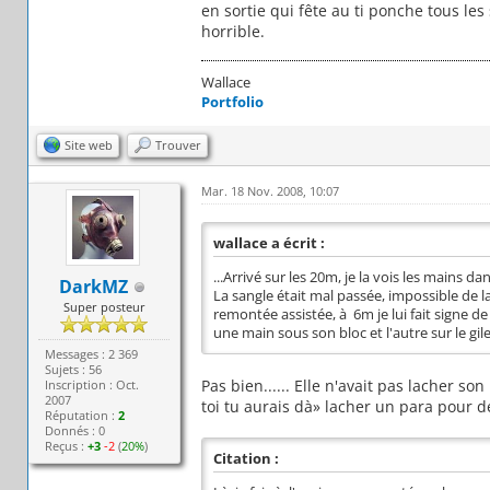
en sortie qui fête au ti ponche tous les s
horrible.
Wallace
Portfolio
Site web
Trouver
Mar. 18 Nov. 2008, 10:07
wallace a écrit :
...Arrivé sur les 20m, je la vois les mains d
DarkMZ
La sangle était mal passée, impossible de l
Super posteur
remontée assistée, à 6m je lui fait signe d
une main sous son bloc et l'autre sur le gile
Messages : 2 369
Sujets : 56
Pas bien...... Elle n'avait pas lacher so
Inscription : Oct.
2007
toi tu aurais dà» lacher un para pour de
Réputation :
2
Donnés : 0
Reçus :
+3
-2
(
20%
)
Citation :