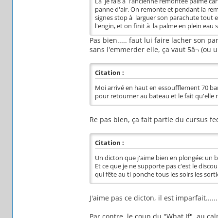
Là je fais à l'ancienne remontée palme car 
panne d'air. On remonte et pendant la rem
signes stop à larguer son parachute tout en
l'engin, et on finit à la palme en plein eau 
Pas bien..... faut lui faire lacher son p
sans l'emmerder elle, ça vaut 5â¬ (ou u
Citation :
Moi arrivé en haut en essoufflement 70 bars 
pour retourner au bateau et le fait qu'elle 
Re pas bien, ça fait partie du cursus f
Citation :
Un dicton que j'aime bien en plongée: un 
Et ce que je ne supporte pas c'est le discour
qui fête au ti ponche tous les soirs les sortie
J'aime pas ce dicton, il est imparfait.......
Par contre, le coup du "What If", au ca