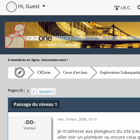
Hi, Guest
I.R.C.
4 membres en ligne. Connectez-vous !
CKZone
Ceux d'en bas
Exploration Subaquati
Pages (2) :
1
2
Suivant »
Passage du niveau 1
Ven. 14 Nov. 2008, 10:13
-DD-
Visiteur
Je m'adresse aux plongeurs du site (ce
aller voir un plombier ou encore ceux qu