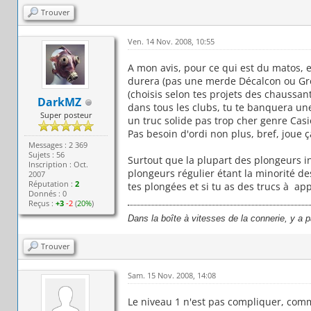
Trouver
Ven. 14 Nov. 2008, 10:55
A mon avis, pour ce qui est du matos, 
durera (pas une merde Décalcon ou Gro
(choisis selon tes projets des chaussan
DarkMZ
dans tous les clubs, tu te banquera un
Super posteur
un truc solide pas trop cher genre Casio
Pas besoin d'ordi non plus, bref, joue ç
Messages : 2 369
Sujets : 56
Surtout que la plupart des plongeurs i
Inscription : Oct.
plongeurs régulier étant la minorité des
2007
Réputation :
2
tes plongées et si tu as des trucs à ap
Donnés : 0
Reçus :
+3
-2
(
20%
)
Dans la boîte à vitesses de la connerie, y a 
Trouver
Sam. 15 Nov. 2008, 14:08
Le niveau 1 n'est pas compliquer, comm