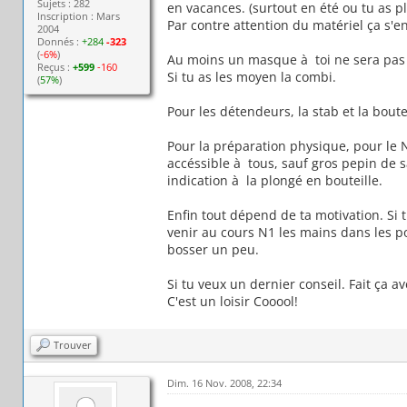
Sujets : 282
en vacances. (surtout en été ou tu as p
Inscription : Mars
Par contre attention du matériel ça s'en
2004
Donnés :
+284
-323
(
-6%
)
Au moins un masque à toi ne sera pas 
Reçus :
+599
-160
Si tu as les moyen la combi.
(
57%
)
Pour les détendeurs, la stab et la boutei
Pour la préparation physique, pour le N
accéssible à tous, sauf gros pepin de sa
indication à la plongé en bouteille.
Enfin tout dépend de ta motivation. Si 
venir au cours N1 les mains dans les p
bosser un peu.
Si tu veux un dernier conseil. Fait ça a
C'est un loisir Cooool!
Trouver
Dim. 16 Nov. 2008, 22:34