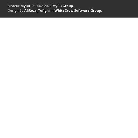
Moteur
MyBB
, © 2002-2026
MyBB Group
.
Design By
AliReza_Tofighi
In
WhiteCrow Software Group
.