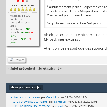
BiBi
Raleur invertébré
À aucun moment je dis qu'arpenter les égo
on évite les problèmes. Ma question était 
Maintenant je comprend mieux.
Messages : 1 835
Sujets : 12
Inscription : Juin
Ce qui te semble évident ne l'est pas pour
2013
Réputation :
105
Donnés :
+1988
-31
Ah ok, j'ai cru que tu était sarcastique a
(
96%
)
My bad, mes excuses .
Reçus :
+2215
-59
(
94%
)
Attention, ce ne sont que des suppositio
Trouver
«
Sujet précédent
|
Sujet suivant
»
Messages dans ce sujet
La Bièvre souterraine
- par
Ceraphin
- Jeu. 21 Mai 2020, 19:24
RE: La Bièvre souterraine
- par
saintloup
- Ven. 22 Mai 2020, 05:04
RE: La Bièvre souterraine
- par
sord
- Ven. 22 Mai 2020, 15:07