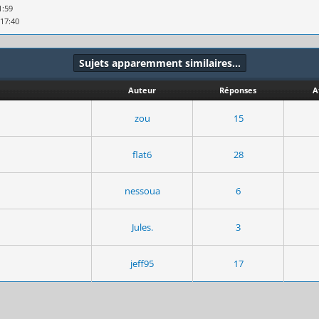
1:59
 17:40
Sujets apparemment similaires…
Auteur
Réponses
A
zou
15
flat6
28
nessoua
6
Jules.
3
jeff95
17