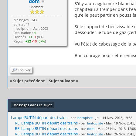
dom
S'il y a un aggloméré blanchâtr
Membre
chapiteau à tremper dans l'eau
qu'elle peut partir en poussièr
Messages : 243
Sujets : 11
Si le support de bec vissable 
Inscription : Avr. 2003
déssouder le tube de gaz (cert
Réputation :
1
Donnés :
+1
-1
(0%)
Reçus :
+52
-10
(
67%
)
Vu l'état de cabossage de la p
Bon courage pour cette remise
Trouver
«
Sujet précédent
|
Sujet suivant
»
Messages dans ce sujet
Lampe BUTIN départ des trains
- par
lantopiste
- Jeu. 14 Nov. 2013, 19:36
RE: Lampe BUTIN départ des trains
- par
lantopiste
- Mar. 19 Nov. 2013,
RE: Lampe BUTIN départ des trains
- par
dom
- Mar. 26 Nov. 2013, 12:06
RE: Lampe BUTIN départ des trains
- par
lantopiste
- Mar. 26 Nov. 2013,