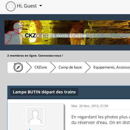
Hi, Guest
2 membres en ligne. Connectez-vous !
CKZone
Camp de base
Equipements, Accessoi
Moyenne : 0 (0 vote(s))
1
2
3
4
5
Lampe BUTIN départ des trains
Mar. 26 Nov. 2013, 21:59
En regardant les photos plus a
du réservoir d'eau. On en disti