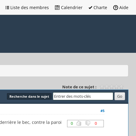
Liste des membres
Calendrier
Charte
Aide
Note de ce sujet :
Recherche dans le sujet
#5
errière le bec, contre la paroi
0
0