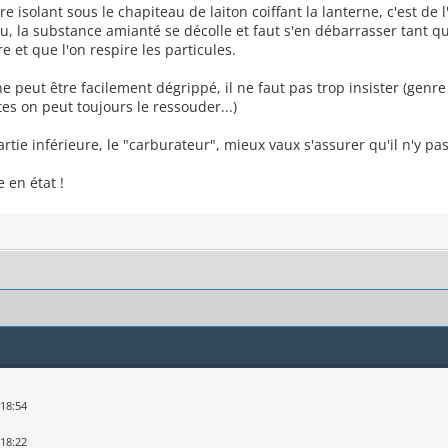
e isolant sous le chapiteau de laiton coiffant la lanterne, c'est de 
, la substance amianté se décolle et faut s'en débarrasser tant qu'
e et que l'on respire les particules.
ne peut être facilement dégrippé, il ne faut pas trop insister (genre
es on peut toujours le ressouder...)
artie inférieure, le "carburateur", mieux vaux s'assurer qu'il n'y p
 en état !
 18:54
 18:22