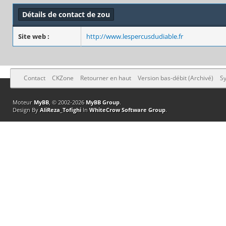
Détails de contact de zou
Site web :
http://www.lespercusdudiable.fr
Contact
CKZone
Retourner en haut
Version bas-débit (Archivé)
Sy
Moteur
MyBB
, © 2002-2026
MyBB Group
.
Design By
AliReza_Tofighi
In
WhiteCrow Software Group
.