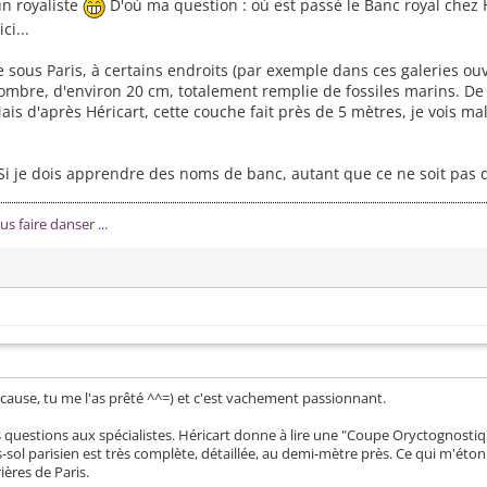
n royaliste
D'où ma question : où est passé le Banc royal chez H
ci...
 sous Paris, à certains endroits (par exemple dans ces galeries ou
sombre, d'environ 20 cm, totalement remplie de fossiles marins. De 
is d'après Héricart, cette couche fait près de 5 mètres, je vois ma
Si je dois apprendre des noms de banc, autant que ce ne soit pas d
ous faire danser
...
ur cause, tu me l'as prêté ^^=) et c'est vachement passionnant.
 questions aux spécialistes. Héricart donne à lire une "Coupe Oryctognostiq
-sol parisien est très complète, détaillée, au demi-mètre près. Ce qui m'éton
ères de Paris.