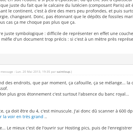
ique juste du fait que le calcaire du lutécien (composant Paris) ai
sant le continent, c'est à dire des mers peu profondes, et puis sur
rgie, changeant. Donc, pas étonnant que le dépôts de fossiles mari
tous cas ça me choque pas plus que ça.
e juste symbologique : difficile de représenter en effet une couche
méfie d'un document trop précis : si c'est à un mètre près représe
u message : Lun. 20 Mai 2013, 19:35 par
saintloup
.)
end des endroits, que par moment, ça cafouille, ça se mélange... la
sof.
 Mon plus gros étonnement c'est surtout l'absence du banc royal...
ice, ça doit être du 4, c'est minuscule. J'ai donc dû scanner à 600 d
r la voir en très grand
..
.. Le mieux c'est de l'ouvrir sur Hosting pics, puis de l'enregist