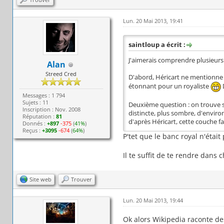
Lun. 20 Mai 2013, 19:41
saintloup a écrit :
J'aimerais comprendre plusieurs 
Alan
Streed Cred
D'abord, Héricart ne mentionne
étonnant pour un royaliste
D
Messages : 1 794
Sujets : 11
Deuxième question : on trouve so
Inscription : Nov. 2008
distincte, plus sombre, d'enviro
Réputation :
81
d'après Héricart, cette couche fa
Donnés :
+897
-375
(
41%
)
Reçus :
+3095
-674
(
64%
)
P'tet que le banc royal n'était 
Il te suffit de te rendre dans
Site web
Trouver
Lun. 20 Mai 2013, 19:44
Ok alors Wikipedia raconte de