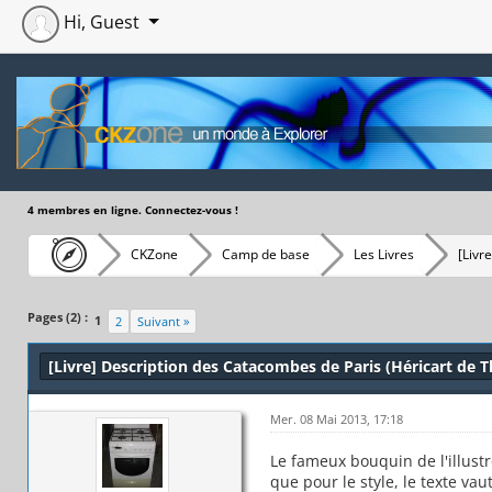
Hi, Guest
4 membres en ligne. Connectez-vous !
CKZone
Camp de base
Les Livres
[Livr
Moyenne : 4 (1 vote(s))
1
2
3
4
5
Pages (2) :
1
2
Suivant »
[Livre] Description des Catacombes de Paris (Héricart de T
Mer. 08 Mai 2013, 17:18
Le fameux bouquin de l'illustr
que pour le style, le texte va