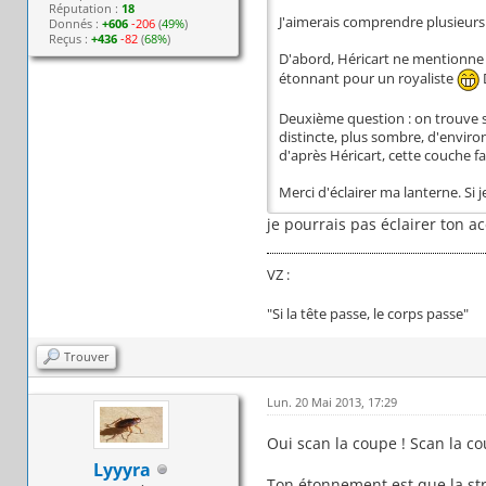
Réputation :
18
J'aimerais comprendre plusieurs 
Donnés :
+606
-206
(
49%
)
Reçus :
+436
-82
(
68%
)
D'abord, Héricart ne mentionne
étonnant pour un royaliste
D
Deuxième question : on trouve so
distincte, plus sombre, d'enviro
d'après Héricart, cette couche fa
Merci d'éclairer ma lanterne. Si 
je pourrais pas éclairer ton a
VZ :
"Si la tête passe, le corps passe"
Trouver
Lun. 20 Mai 2013, 17:29
Oui scan la coupe ! Scan la cou
Lyyyra
Ton étonnement est que la stra