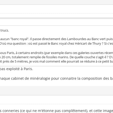
trucs.
 aucun "banc royal". Il passe directement des Lambourdes au Banc vert pui
'où ma question : où est passé le Banc royal chez Héricart de Thury ? Si c'est
us Paris, à certains endroits (par exemple dans ces galeries ouvertes récemm
n 20 cm, totalement remplie de fossiles marins. De quelle couche s'agit-il ? 
it près de 5 mètres, je vois mal comment elle pourrait se réduire à ce petit b
pas exploité à Paris.
 chaque cabinet de minéralogie pour connaitre la composition des ba
s conneries (ce qui ne m'étonne pas complêtement), et cette image 