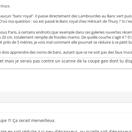
trucs.
 aucun "banc royal". Il passe directement des Lambourdes au Banc vert pui
'où ma question : où est passé le Banc royal chez Héricart de Thury ? Si c'est
us Paris, à certains endroits (par exemple dans ces galeries ouvertes récemm
n 20 cm, totalement remplie de fossiles marins. De quelle couche s'agit-il ? 
it près de 5 mètres, je vois mal comment elle pourrait se réduire à ce petit b
je dois apprendre des noms de banc, autant que ce ne soit pas des faux trucs.
cet mais je serais pas contre un scanne de la coupe geo dont tu dis
pe !!! Ça serait merveilleux.
te en soit réduite à si peu d'épaisseur, ou qu'elle soit d'épaisseur