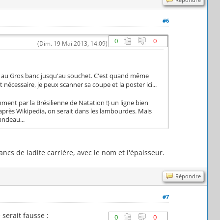
#6
0
0
(Dim. 19 Mai 2013, 14:09)
s au Gros banc jusqu'au souchet. C'est quand même
 nécessaire, je peux scanner sa coupe et la poster ici...
ent par la Brésilienne de Natation !) un ligne bien
D'après Wikipedia, on serait dans les lambourdes. Mais
andeau...
ncs de ladite carrière, avec le nom et l'épaisseur.
Répondre
#7
serait fausse :
0
0