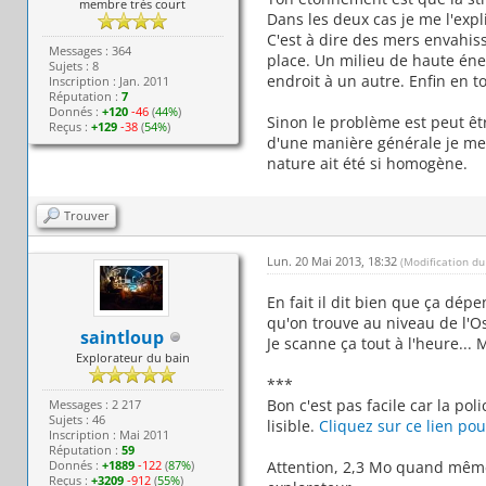
membre très court
Dans les deux cas je me l'expl
C'est à dire des mers envahis
Messages : 364
place. Un milieu de haute éne
Sujets : 8
endroit à un autre. Enfin en 
Inscription : Jan. 2011
Réputation :
7
Donnés :
+120
-46
(
44%
)
Sinon le problème est peut êtr
Reçus :
+129
-38
(
54%
)
d'une manière générale je me 
nature ait été si homogène.
Trouver
Lun. 20 Mai 2013, 18:32
(Modification d
En fait il dit bien que ça dép
qu'on trouve au niveau de l'Os
saintloup
Je scanne ça tout à l'heure...
Explorateur du bain
***
Bon c'est pas facile car la pol
Messages : 2 217
Sujets : 46
lisible.
Cliquez sur ce lien pou
Inscription : Mai 2011
Réputation :
59
Donnés :
+1889
-122
(
87%
)
Attention, 2,3 Mo quand même.
Reçus :
+3209
-912
(
55%
)