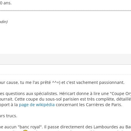
00 ans.
ndin)
 pour cause, tu me l'as prêté ^^=) et c'est vachement passionnant.
es questions aux spécialistes. Héricart donne à lire une "Coupe Or
rrait. Cette coupe du sous-sol parisien est très complète, détaillé
pport à la
page de wikipédia
concernant les Carrières de Paris.
rs trucs.
e aucun "banc royal". Il passe directement des Lambourdes au Ban