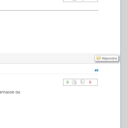
Répondre
#8
0
0
parnasse ou