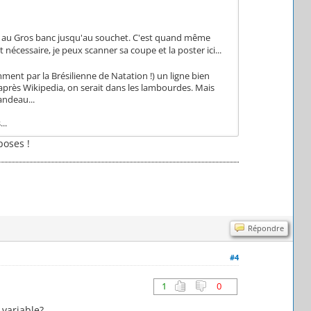
s au Gros banc jusqu'au souchet. C'est quand même
 nécessaire, je peux scanner sa coupe et la poster ici...
ent par la Brésilienne de Natation !) un ligne bien
D'après Wikipedia, on serait dans les lambourdes. Mais
andeau...
..
poses !
Répondre
#4
1
0
 variable?