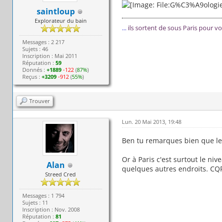
saintloup
Explorateur du bain
...
ils sortent de sous Paris pour v
Messages : 2 217
Sujets : 46
Inscription : Mai 2011
Réputation :
59
Donnés :
+1889
-122
(
87%
)
Reçus :
+3209
-912
(
55%
)
Trouver
Lun. 20 Mai 2013, 19:48
Ben tu remarques bien que le 
Or à Paris c'est surtout le ni
Alan
quelques autres endroits. CQ
Streed Cred
Messages : 1 794
Sujets : 11
Inscription : Nov. 2008
Réputation :
81