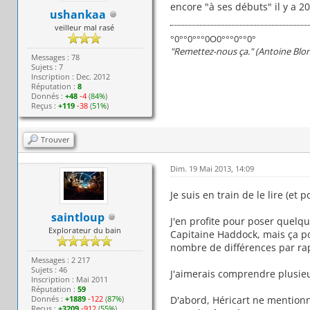
encore "à ses débuts" il y a 2
ushankaa
veilleur mal rasé
°0°°0°°°0O0°°°0°°0°
"Remettez-nous ça." (Antoine Blo
Messages : 78
Sujets : 7
Inscription : Dec. 2012
Réputation :
8
Donnés :
+48
-4
(
84%
)
Reçus :
+119
-38
(
51%
)
Trouver
Dim. 19 Mai 2013, 14:09
Je suis en train de le lire (et
saintloup
J'en profite pour poser quelqu
Explorateur du bain
Capitaine Haddock, mais ça pou
nombre de différences par ra
Messages : 2 217
Sujets : 46
J'aimerais comprendre plusieu
Inscription : Mai 2011
Réputation :
59
Donnés :
+1889
-122
(
87%
)
D'abord, Héricart ne mentionn
Reçus :
+3209
-912
(
55%
)