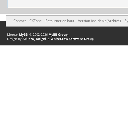
Contact
CKZone
Retourner en haut
Version bas-débit (Archivé)
Sy
Moteur
MyBB
, © 2002-2026
MyBB Group
.
Design By
AliReza_Tofighi
In
WhiteCrow Software Group
.