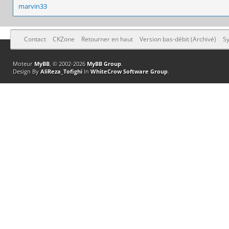
marvin33
Contact
CKZone
Retourner en haut
Version bas-débit (Archivé)
Sy
Moteur
MyBB
, © 2002-2026
MyBB Group
.
Design By
AliReza_Tofighi
In
WhiteCrow Software Group
.