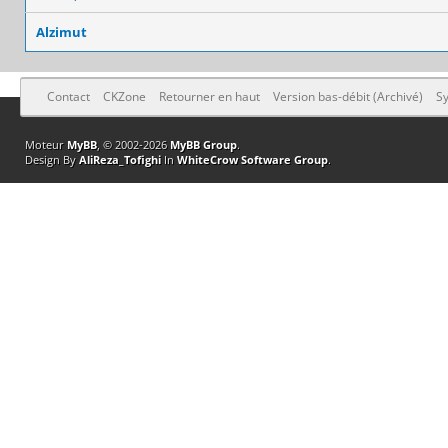
Alzimut
Contact
CKZone
Retourner en haut
Version bas-débit (Archivé)
Sy
Moteur
MyBB
, © 2002-2026
MyBB Group
.
Design By
AliReza_Tofighi
In
WhiteCrow Software Group
.