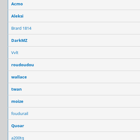
Acmo
Aleksi
Brard 1814
DarkMZ
Vvlt
roudoudou
wallace
twan
moize
foudurail
Quoar
a200tq