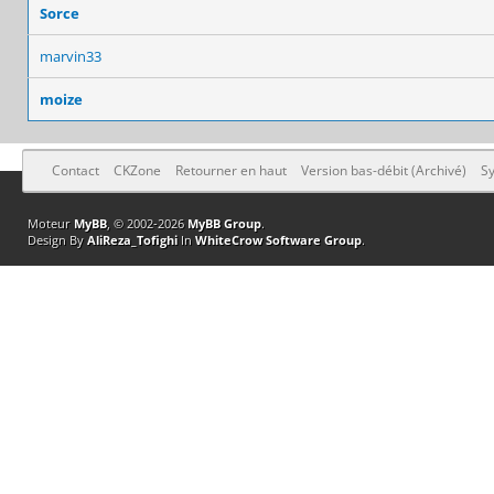
Sorce
marvin33
moize
Contact
CKZone
Retourner en haut
Version bas-débit (Archivé)
Sy
Moteur
MyBB
, © 2002-2026
MyBB Group
.
Design By
AliReza_Tofighi
In
WhiteCrow Software Group
.