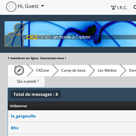
Hi, Guest
I.R.C.
1 membres en ligne. Connectez-vous !
CKZone
Camp de base
Les Médias
Dans
Qui a posté ?
Total de messages : 8
Utilisateur
la_gargouille
Bhv