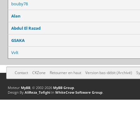
bouby78
Alan
Abdul El Razad
GSAKA
Vvlt
Contact
CKZone
Retourner en haut
Version bas-débit (Archivé)
Sy
Moteur
MyBB
, © 2002-2026
MyBB Group
.
Design By
AliReza_Tofighi
In
WhiteCrow Software Group
.