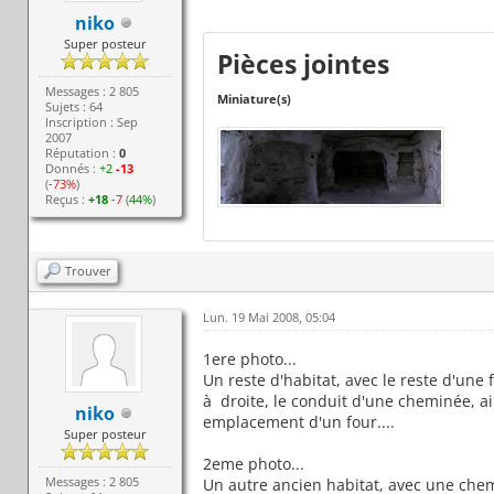
niko
Super posteur
Pièces jointes
Messages : 2 805
Miniature(s)
Sujets : 64
Inscription : Sep
2007
Réputation :
0
Donnés :
+2
-13
(
-73%
)
Reçus :
+18
-7
(
44%
)
Trouver
Lun. 19 Mai 2008, 05:04
1ere photo...
Un reste d'habitat, avec le reste d'une 
à droite, le conduit d'une cheminée, ai
niko
emplacement d'un four....
Super posteur
2eme photo...
Messages : 2 805
Un autre ancien habitat, avec une chem