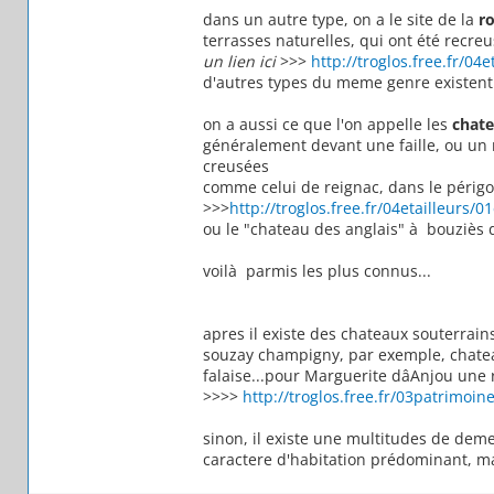
dans un autre type, on a le site de la
ro
terrasses naturelles, qui ont été recreu
un lien ici
>>>
http://troglos.free.fr/04
d'autres types du meme genre existen
on a aussi ce que l'on appelle les
chate
généralement devant une faille, ou un 
creusées
comme celui de reignac, dans le périg
>>>
http://troglos.free.fr/04etailleurs/01
ou le "chateau des anglais" à bouziès d
voilà parmis les plus connus...
apres il existe des chateaux souterrain
souzay champigny, par exemple, chatea
falaise...pour Marguerite dâAnjou une 
>>>>
http://troglos.free.fr/03patrimoin
sinon, il existe une multitudes de dem
caractere d'habitation prédominant, mai