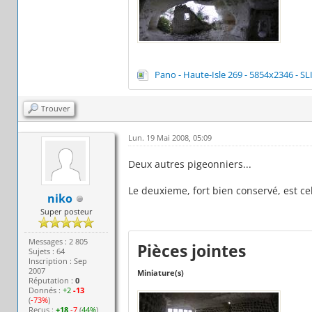
Pano - Haute-Isle 269 - 5854x2346 - SL
Trouver
Lun. 19 Mai 2008, 05:09
Deux autres pigeonniers...
Le deuxieme, fort bien conservé, est ce
niko
Super posteur
Messages : 2 805
Pièces jointes
Sujets : 64
Inscription : Sep
2007
Miniature(s)
Réputation :
0
Donnés :
+2
-13
(
-73%
)
Reçus :
+18
-7
(
44%
)