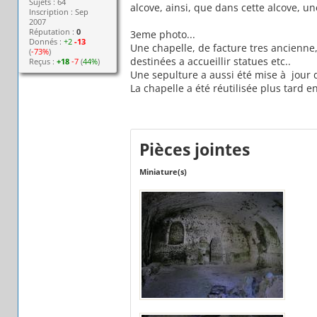
Sujets : 64
alcove, ainsi, que dans cette alcove, un
Inscription : Sep
2007
Réputation :
0
3eme photo...
Donnés :
+2
-13
Une chapelle, de facture tres ancienne,
(
-73%
)
destinées a accueillir statues etc..
Reçus :
+18
-7
(
44%
)
Une sepulture a aussi été mise à jour d
La chapelle a été réutilisée plus tard 
Pièces jointes
Miniature(s)