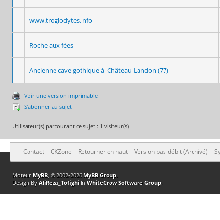
www.troglodytes.info
Roche aux fées
Ancienne cave gothique à Château-Landon (77)
Voir une version imprimable
S’abonner au sujet
Utilisateur(s) parcourant ce sujet : 1 visiteur(s)
Contact
CKZone
Retourner en haut
Version bas-débit (Archivé)
Sy
Moteur
MyBB
, © 2002-2026
MyBB Group
.
Design By
AliReza_Tofighi
In
WhiteCrow Software Group
.