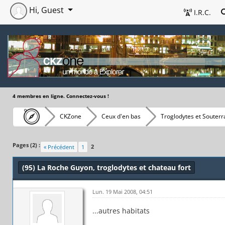
Hi, Guest
I.R.C.
4 membres en ligne. Connectez-vous !
CKZone
Ceux d'en bas
Troglodytes et Souterr
Pages (2) :
2
« Précédent
1
(95) La Roche Guyon, troglodytes et chateau fort
Lun. 19 Mai 2008, 04:51
...autres habitats