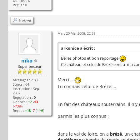
Donnés : 0
Reçus : 0
Trouver
Mar. 20 Mai 2008, 22:38
arkonice a écrit :
Belles photos et bon reportage
niko
Ce château et celui de Brézé sont à ma co
Super posteur
Merci...
Messages : 2 805
Sujets : 64
Tu connais celui de Brézé....
Inscription : Sep
2007
Réputation :
0
Donnés :
+2
-13
En fait des châteaux souterrains, il n'y 
(
-73%
)
Reçus :
+18
-7
(
44%
)
parmis les plus connus :
dans le val de loire, on a
brézé
, un cha
de défense
(chemin de ronde souterrain