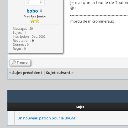
Je n'ai que la feuille de Tou
@+
bobo
Membre Junior
mordu de microminéraux
Messages : 29
Sujets : 1
Inscription : Dec. 2002
Réputation :
0
Donnés : 0
Reçus : 0
Trouver
«
Sujet précédent
|
Sujet suivant
»
Sujet
Un nouveau patron pour le BRGM