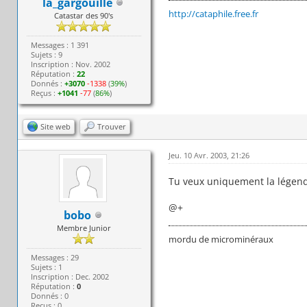
la_gargouille
http://cataphile.free.fr
Catastar des 90's
Messages : 1 391
Sujets : 9
Inscription : Nov. 2002
Réputation :
22
Donnés :
+3070
-1338
(
39%
)
Reçus :
+1041
-77
(
86%
)
Site web
Trouver
Jeu. 10 Avr. 2003, 21:26
Tu veux uniquement la légende
@+
bobo
Membre Junior
mordu de microminéraux
Messages : 29
Sujets : 1
Inscription : Dec. 2002
Réputation :
0
Donnés : 0
Reçus : 0