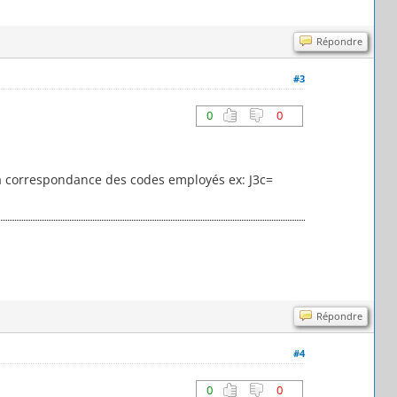
Répondre
#3
0
0
la correspondance des codes employés ex: J3c=
Répondre
#4
0
0