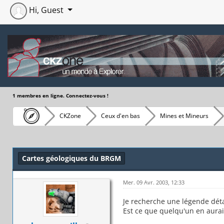
Hi, Guest
1 membres en ligne. Connectez-vous !
CKZone
Ceux d'en bas
Mines et Mineurs
Moyenne : 0 (0 vote(s))
1
2
3
4
5
Cartes géologiques du BRGM
Mer. 09 Avr. 2003, 12:33
Je recherche une légende déta
Est ce que quelqu'un en aura