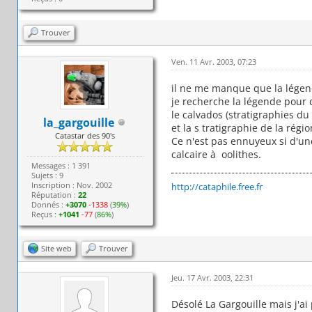
Trouver
Ven. 11 Avr. 2003, 07:23
il ne me manque que la légend
je recherche la légende pour 
le calvados (stratigraphies du
la_gargouille
et la s tratigraphie de la régio
Catastar des 90's
Ce n'est pas ennuyeux si d'un
calcaire à oolithes.
Messages : 1 391
Sujets : 9
Inscription : Nov. 2002
http://cataphile.free.fr
Réputation :
22
Donnés :
+3070
-1338
(
39%
)
Reçus :
+1041
-77
(
86%
)
Site web
Trouver
Jeu. 17 Avr. 2003, 22:31
Désolé La Gargouille mais j'ai