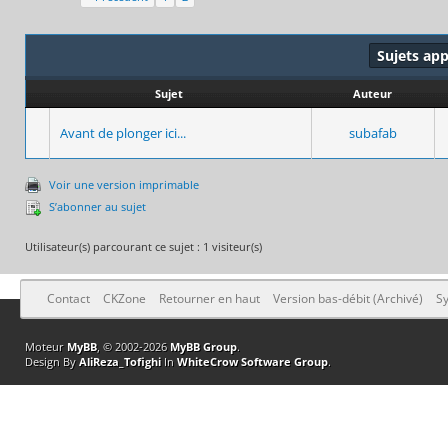
Sujets ap
Sujet
Auteur
Avant de plonger ici...
subafab
Voir une version imprimable
S’abonner au sujet
Utilisateur(s) parcourant ce sujet : 1 visiteur(s)
Contact
CKZone
Retourner en haut
Version bas-débit (Archivé)
Sy
Moteur
MyBB
, © 2002-2026
MyBB Group
.
Design By
AliReza_Tofighi
In
WhiteCrow Software Group
.