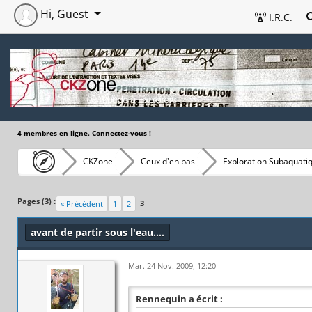
Hi, Guest
I.R.C.
4 membres en ligne. Connectez-vous !
CKZone
Ceux d'en bas
Exploration Subaquati
Pages (3) :
3
« Précédent
1
2
avant de partir sous l'eau....
Mar. 24 Nov. 2009, 12:20
Rennequin a écrit :