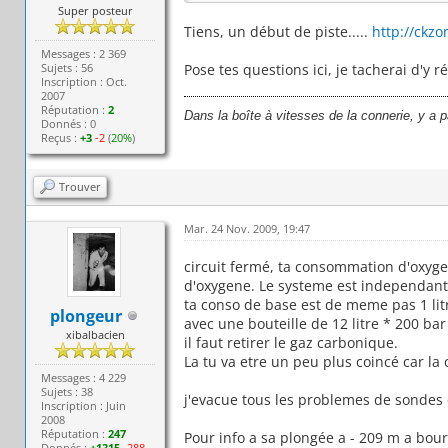
Super posteur
Tiens, un début de piste.....
http://ckzo
Messages : 2 369
Sujets : 56
Pose tes questions ici, je tacherai d'y r
Inscription : Oct.
2007
Réputation :
2
Dans la boîte à vitesses de la connerie, y a 
Donnés : 0
Reçus :
+3
-2
(
20%
)
Trouver
Mar. 24 Nov. 2009, 19:47
circuit fermé, ta consommation d'oxyg
d'oxygene. Le systeme est independant
ta conso de base est de meme pas 1 lit
plongeur
avec une bouteille de 12 litre * 200 bar
xibalbacien
il faut retirer le gaz carbonique.
La tu va etre un peu plus coincé car la
Messages : 4 229
Sujets : 38
j'evacue tous les problemes de sondes q
Inscription : Juin
2008
Réputation :
247
Pour info a sa plongée a - 209 m a bou
Donnés :
+1315
-288