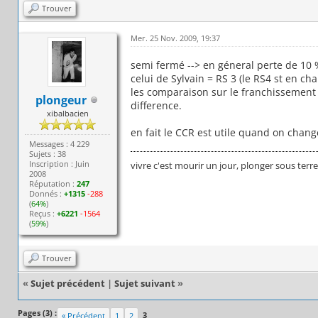
Trouver
Mer. 25 Nov. 2009, 19:37
semi fermé --> en géneral perte de 10 
celui de Sylvain = RS 3 (le RS4 st en ch
les comparaison sur le franchissemen
plongeur
difference.
xibalbacien
en fait le CCR est utile quand on chan
Messages : 4 229
Sujets : 38
Inscription : Juin
vivre c'est mourir un jour, plonger sous terr
2008
Réputation :
247
Donnés :
+1315
-288
(
64%
)
Reçus :
+6221
-1564
(
59%
)
Trouver
«
Sujet précédent
|
Sujet suivant
»
Pages (3) :
3
« Précédent
1
2