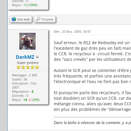
Donnés : 0
Reçus :
+2
(
100%
)
Site web
Trouver
Mer. 25 Nov. 2009, 18:47
Sauf erreur, le RS2 de Redoutey est un 
l'excédent de gaz (très peu en fait) mai
le CCR, le recycleur à circuit fermé. 
DarkMZ
des "sacs crevés" par les utilisateurs d
Super posteur
Autant le SCR peut se contenter d'êtr
Messages : 2 369
très fréquente, et parfois une assistanc
Sujets : 56
l'électronique et l'eau ne font pas bon
Inscription : Oct.
2007
Réputation :
2
Et puisqu'on parle des recycleurs, il fa
Donnés : 0
tout doubler) un SCR qu'un CCR, car dan
Reçus :
+3
-2
(
20%
)
mélange connu, alors qu'avec deux CCR,
(en plus des problèmes de "démarrage" de
Dans la boîte à vitesses de la connerie, y a 