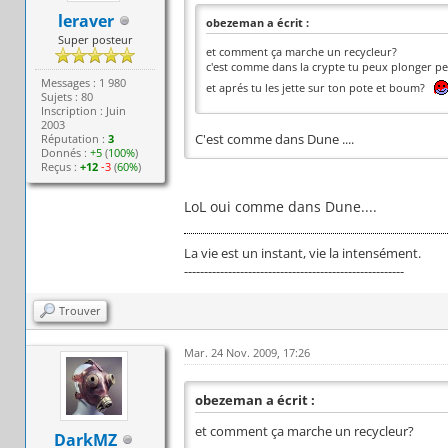
leraver
obezeman a écrit :
Super posteur
et comment ça marche un recycleur?
c'est comme dans la crypte tu peux plonger p
Messages : 1 980
et aprés tu les jette sur ton pote et boum?
Sujets : 80
Inscription : Juin
2003
Réputation :
3
C'est comme dans Dune ....
Donnés :
+5
(
100%
)
Reçus :
+12
-3
(
60%
)
LoL oui comme dans Dune....
La vie est un instant, vie la intensément.
-------------------------------------------------------
Trouver
Mar. 24 Nov. 2009, 17:26
obezeman a écrit :
et comment ça marche un recycleur?
DarkMZ