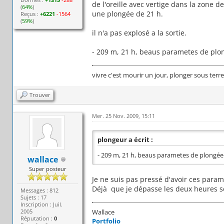
de l'oreille avec vertige dans la zone de
(
64%
)
une plongée de 21 h.
Reçus :
+6221
-1564
(
59%
)
il n'a pas explosé a la sortie.
- 209 m, 21 h, beaus parametes de pl
vivre c'est mourir un jour, plonger sous terr
Trouver
Mer. 25 Nov. 2009, 15:11
plongeur a écrit :
- 209 m, 21 h, beaus parametes de plongé
wallace
Super posteur
Je ne suis pas pressé d'avoir ces param
Déjà que je dépasse les deux heures so
Messages : 812
Sujets : 17
Inscription : Juil.
2005
Wallace
Réputation :
0
Portfolio